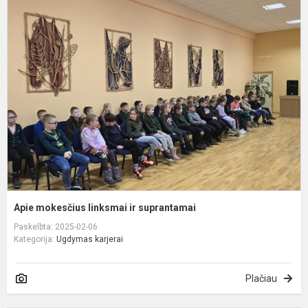
A
m
l
ir
s
Apie mokesčius linksmai ir suprantamai
Paskelbta: 2025-02-06
Kategorija:
Ugdymas karjerai
Plačiau