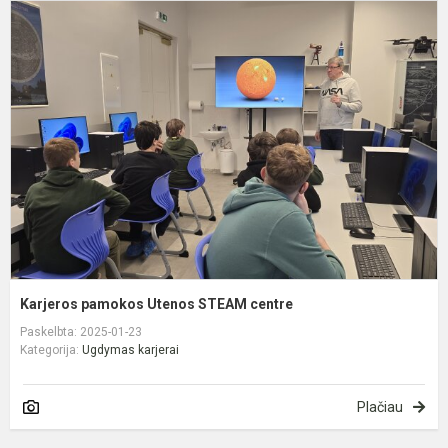
K
p
U
S
c
Karjeros pamokos Utenos STEAM centre
Paskelbta: 2025-01-23
Kategorija:
Ugdymas karjerai
Plačiau