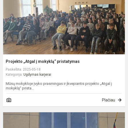
p
Projekto „Atgal į mokyklą“ pristatymas
Paskelbta: 2025-05-18
Kategorija:
Ugdymas karjerai
Mūsų mokykloje įvyko prasmingas ir įkvepiantis projekto „Atgal į
mokyklą“ prista...
Plačiau
K
d