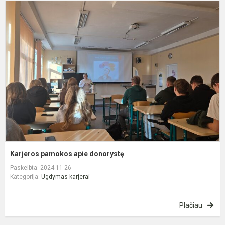
K
p
a
d
Karjeros pamokos apie donorystę
Paskelbta: 2024-11-26
Kategorija:
Ugdymas karjerai
Plačiau