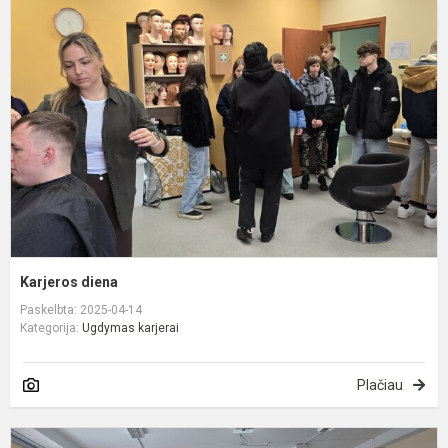
d
Karjeros diena
Paskelbta: 2025-04-14
Kategorija:
Ugdymas karjerai
Plačiau
M