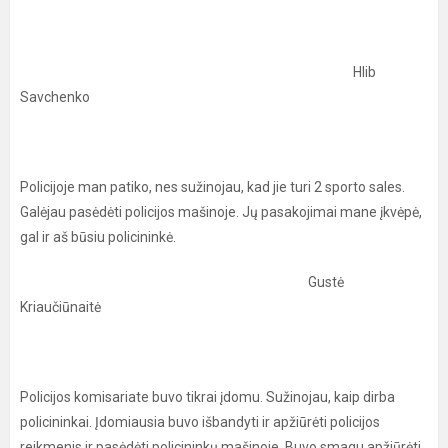
Hlib
Savchenko
Policijoje man patiko, nes sužinojau, kad jie turi 2 sporto sales.
Galėjau pasėdėti policijos mašinoje. Jų pasakojimai mane įkvėpė,
gal ir aš būsiu policininkė.
Gustė
Kriaučiūnaitė
Policijos komisariate buvo tikrai įdomu. Sužinojau, kaip dirba
policininkai. Įdomiausia buvo išbandyti ir apžiūrėti policijos
reikmenis ir pasėdėti policininkų mašinoje. Buvo smagu apžiūrėti