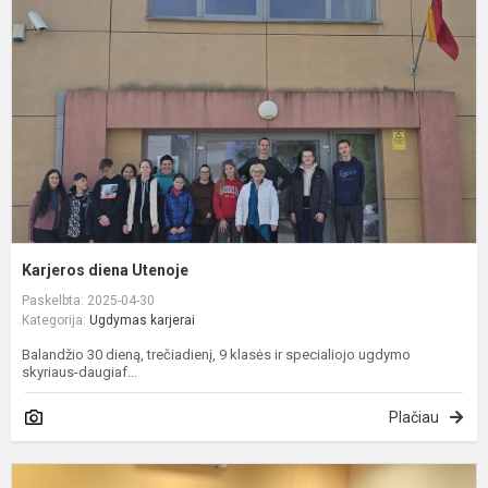
U
Karjeros diena Utenoje
Paskelbta: 2025-04-30
Kategorija:
Ugdymas karjerai
Balandžio 30 dieną, trečiadienį, 9 klasės ir specialiojo ugdymo
skyriaus-daugiaf...
Plačiau
K