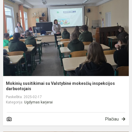
s
s
V
m
i
d
Mokinių susitikimai su Valstybinė mokesčių inspekcijos
darbuotojais
Paskelbta: 2025-02-17
Kategorija:
Ugdymas karjerai
Plačiau