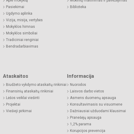
Apie mokyklą
Mokinių maitinimas ir pavežėjimas
Pasiekimai
Biblioteka
Ugdymo aplinka
Vizija, misija, vertybės
Mokyklos himnas
Mokyklos simboliai
Tradiciniai renginiai
Bendradarbiavimas
Ataskaitos
Informacija
Biudžeto vykdymo ataskaitų rinkiniai
Nuorodos
Finansinių ataskaitų rinkiniai
Laisvos darbo vietos
Lėšos veiklai viešinti
Asmens duomenų apsauga
Projektai
Konsultavimasis su visuomene
Viešieji pirkimai
Dažniausiai užduodami klausimai
Pranešėjų apsauga
1,2% parama
Korupcijos prevencija