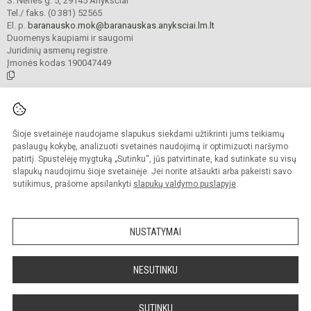
S. Nėries g. 5, 29145 Anykščiai
Tel./ faks. (0 381) 52565
El. p.
baranausko.mok@baranauskas.anyksciai.lm.lt
Duomenys kaupiami ir saugomi
Juridinių asmenų registre
Įmonės kodas 190047449
© 2021. Anykščių Antano Baranausko pagrindinė mokykla. Visos teisės
saugomos.
Šioje svetainėje naudojame slapukus siekdami užtikrinti jums teikiamų
Kopijuoti turinį be raštiško mokyklos administracijos sutikimo griežtai
draudžiama.
paslaugų kokybę, analizuoti svetainės naudojimą ir optimizuoti naršymo
patirtį. Spustelėję mygtuką „Sutinku“, jūs patvirtinate, kad sutinkate su visų
Prieinamumo paraiška
Slapukų valdymas
slapukų naudojimu šioje svetainėje. Jei norite atšaukti arba pakeisti savo
sutikimus, prašome apsilankyti
slapukų valdymo puslapyje
.
Sumanus būdas atnaujinti
mokyklos interneto
svetainę
NUSTATYMAI
NESUTINKU
SUTINKU