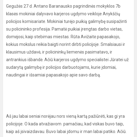
Gegužės 27 d. Antano Baranausko pagrindinės mokyklos 7b
klasės mokiniai dalyvavo karjeros ugdymo veikloje Anykščių
policijos komisariate. Mokiniai turėjo puikią galimybę susipažinti
su policininko profesija. Pamatė puikiai įrengtas darbo vietas,
domėjosi, kaip stebimas miestas. Rūta Avižaitė papasakojo,
kokius mokslus reikia baigti norint dirbti policijoje. Smalsiausi ir
klausimus uždavė, ir policininkų liemenės pasimatavo
,
ir
antrankius išbandė. Ačiū karjeros ugdymo specialistei Jūratei už
sudarytą galimybę ir policijos darbuotojams, kurie įdomiai,
naudingai ir išsamiai papasakojo apie savo darbą.
Aš jau labai seniai norėjau nors vieną kartą pažiūrėti, kas gi yra
policijoje. O kada atvažiavom pamačiau, kad viskas buvo taip,
kaip aš įsivaizdavau. Buvo labai įdomu ir man labai patiko. Ačiū.