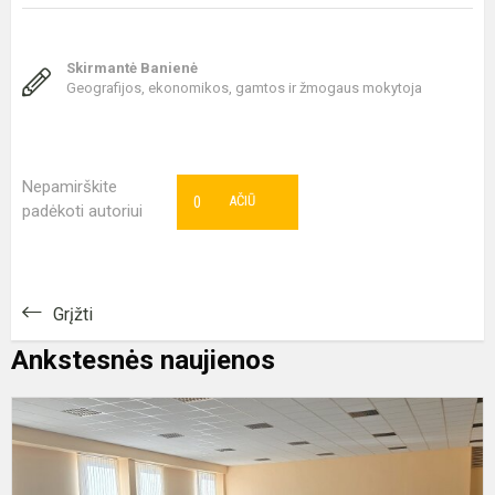
Skirmantė Banienė
Geografijos, ekonomikos, gamtos ir žmogaus mokytoja
Nepamirškite
0
AČIŪ
padėkoti autoriui
Grįžti
Ankstesnės naujienos
P
„
į
m