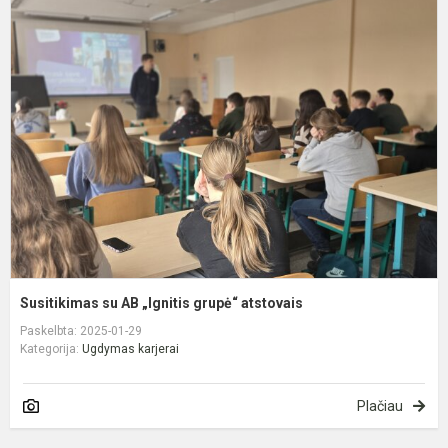
S
s
A
„
g
a
Susitikimas su AB „Ignitis grupė“ atstovais
Paskelbta: 2025-01-29
Kategorija:
Ugdymas karjerai
Plačiau