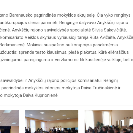
tano Baranausko pagrindinės mokyklos aktų salę. Čia vyko renginys
i antikorupcijos dienai paminėti. Renginyje dalyvavo Anykščių rajono
ičienė, Anykščių rajono savivaldybės specialistė Silvija Sakevičiūtė,
komisariato Veiklos skyriaus vyriausioji tarėja Rūta Avižaitė, Anykšči
Berkmanienė. Mokiniai susipažino su korupcijos pasekmėmis
s užduotis: sprendė testo klausimus, piešė plakatus, kūrė eilėraščius
sąžiningumo, pareigingumo ir veržlumo ne tik kasdienėje veikloje, bet i
vivaldybei ir Anykščių rajono policijos komisariatui. Renginį
pagrindinės mokyklos istorijos mokytoja Daiva Tručinskienė ir
o mokytoja Daiva Kuprionienė.