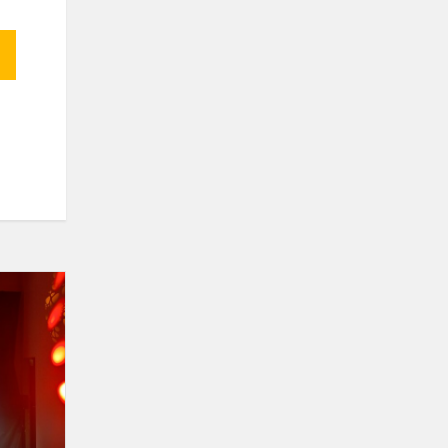
Karjeros
planavimo
renginys