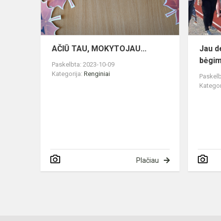
AČIŪ TAU, MOKYTOJAU...
Jau d
bėgi
Paskelbta: 2023-10-09
Kategorija:
Renginiai
Paskelb
Kategor
Plačiau