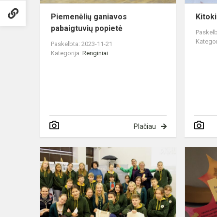
Piemenėlių ganiavos
Kitok
pabaigtuvių popietė
Paskelb
Kategor
Paskelbta: 2023-11-21
Kategorija:
Renginiai
Plačiau
Skaitymo
iššūkio
„Žaidžiame
„Draugoteką
apdovanojim