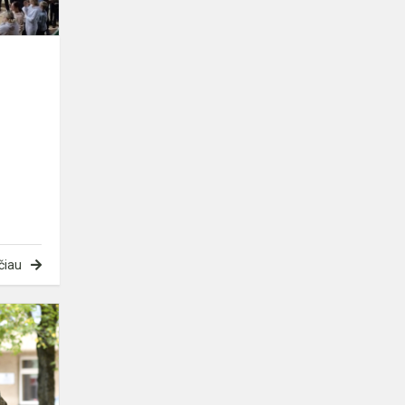
čiau
Rudens
šventė
Kavarske