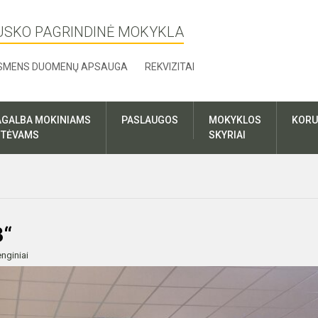
USKO PAGRINDINĖ MOKYKLA
SMENS DUOMENŲ APSAUGA
REKVIZITAI
AGALBA MOKINIAMS
PASLAUGOS
MOKYKLOS
KORU
R TĖVAMS
SKYRIAI
3“
nginiai