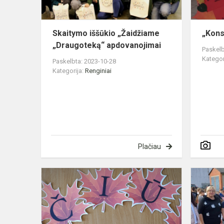
Skaitymo iššūkio „Žaidžiame
„Kons
„Draugoteką“ apdovanojimai
Paskelb
Kategor
Paskelbta: 2023-10-28
Kategorija:
Renginiai
Plačiau
AČIŪ
TAU,
MOKYTOJAU.