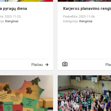
ia pyragų diena
Karjeros planavimo reng
ta: 2023-11-20
Paskelbta: 2023-11-06
ija:
Renginiai
Kategorija:
Renginiai
Plačiau
Pla
„Konstitucija
gyvai“
“
ai