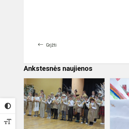
Grįžti
Ankstesnės naujienos
Piemenėlių
ganiavos
pabaigtuvių
popietė