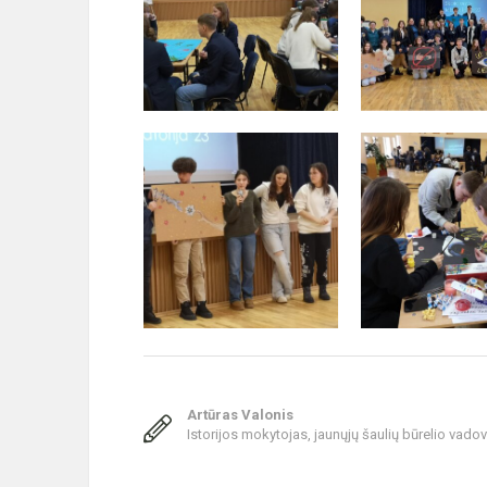
Artūras Valonis
Istorijos mokytojas, jaunųjų šaulių būrelio vado