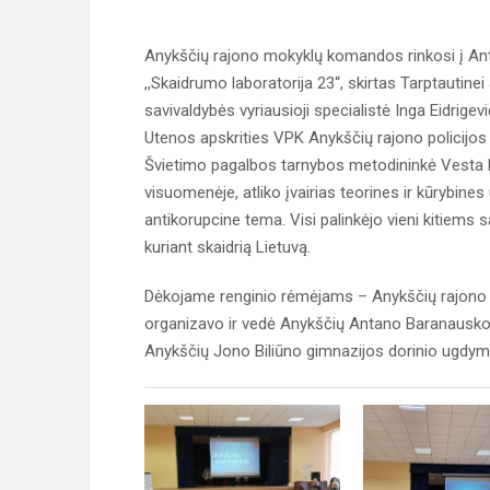
Anykščių rajono mokyklų komandos rinkosi į An
,,Skaidrumo laboratorija 23“, skirtas Tarptautine
savivaldybės vyriausioji specialistė Inga Eidrigev
Utenos apskrities VPK Anykščių rajono policijos 
Švietimo pagalbos tarnybos metodininkė Vesta 
visuomenėje, atliko įvairias teorines ir kūrybine
antikorupcine tema. Visi palinkėjo vieni kitiems 
kuriant skaidrią Lietuvą.
Dėkojame renginio rėmėjams – Anykščių rajono sa
organizavo ir vedė Anykščių Antano Baranausko 
Anykščių Jono Biliūno gimnazijos dorinio ugdym