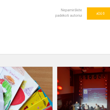
Nepamirškite
0
AČIŪ
padėkoti autoriui
Kitokia
pyragų
diena