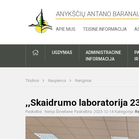
ANYKŠČIŲ ANTANO BARANA
APIE MUS
TEISINĖ INFORMACIJA
A
UGDYMAS
ADMINISTRACINĖ
P
INFORMACIJA
I
Titulinis
Naujienos
Renginiai
,,Skaidrumo laboratorija 2
Paskelbė : Nerija Širvelienė
Paskelbta: 2023-12-14
Kategorija:
Re