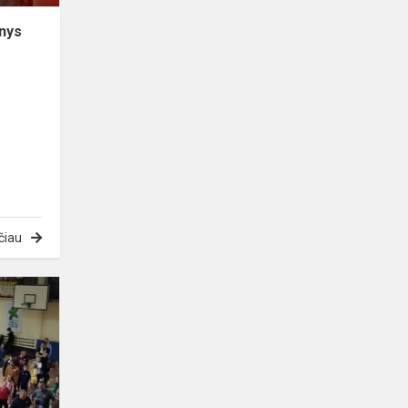
inys
čiau
Šeimų
sporto
šventė