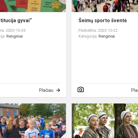
titucija gyvai“
Šeimų sporto šventė
ta: 2023-10-26
Paskelbta: 2023-10-22
ija:
Renginiai
Kategorija:
Renginiai
Plačiau
Pla
Jau
dešimtasis
..
Solidarumo
bėgimas