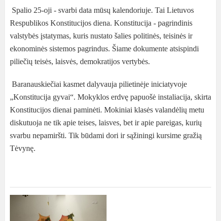
Spalio 25-oji - svarbi data mūsų kalendoriuje. Tai Lietuvos
Respublikos Konstitucijos diena. Konstitucija - pagrindinis
valstybės įstatymas, kuris nustato šalies politinės, teisinės ir
ekonominės sistemos pagrindus. Šiame dokumente atsispindi
piliečių teisės, laisvės, demokratijos vertybės.
Baranauskiečiai kasmet dalyvauja pilietinėje iniciatyvoje
„Konstitucija gyvai“. Mokyklos erdvę papuošė instaliacija, skirta
Konstitucijos dienai paminėti. Mokiniai klasės valandėlių metu
diskutuoja ne tik apie teises, laisves, bet ir apie pareigas, kurių
svarbu nepamiršti. Tik būdami dori ir sąžiningi kursime gražią
Tėvynę.