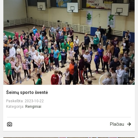
Š
s
š
Šeimų sporto šventė
Paskelbta: 2023-10-22
Kategorija:
Renginiai
Plačiau