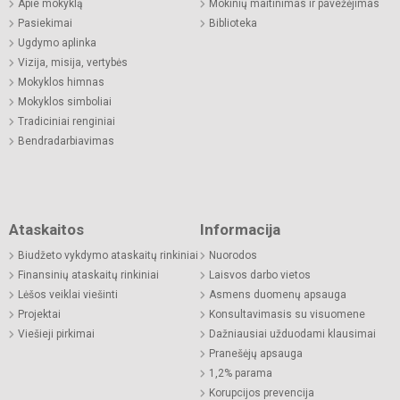
Apie mokyklą
Mokinių maitinimas ir pavežėjimas
Pasiekimai
Biblioteka
Ugdymo aplinka
Vizija, misija, vertybės
Mokyklos himnas
Mokyklos simboliai
Tradiciniai renginiai
Bendradarbiavimas
Ataskaitos
Informacija
Biudžeto vykdymo ataskaitų rinkiniai
Nuorodos
Finansinių ataskaitų rinkiniai
Laisvos darbo vietos
Lėšos veiklai viešinti
Asmens duomenų apsauga
Projektai
Konsultavimasis su visuomene
Viešieji pirkimai
Dažniausiai užduodami klausimai
Pranešėjų apsauga
1,2% parama
Korupcijos prevencija