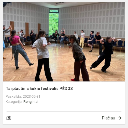
T
š
f
P
Tarptautinis šokio festivalis PĖDOS
Paskelbta: 2023-05-31
Kategorija:
Renginiai
Plačiau