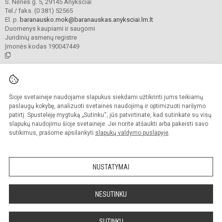
S. Nėries g. 5, 29145 Anykščiai
Tel./ faks. (0 381) 52565
El. p.
baranausko.mok@baranauskas.anyksciai.lm.lt
Duomenys kaupiami ir saugomi
Juridinių asmenų registre
Įmonės kodas 190047449
© 2021. Anykščių Antano Baranausko pagrindinė mokykla. Visos teisės
saugomos.
Šioje svetainėje naudojame slapukus siekdami užtikrinti jums teikiamų
Kopijuoti turinį be raštiško mokyklos administracijos sutikimo griežtai
draudžiama.
paslaugų kokybę, analizuoti svetainės naudojimą ir optimizuoti naršymo
patirtį. Spustelėję mygtuką „Sutinku“, jūs patvirtinate, kad sutinkate su visų
Prieinamumo paraiška
Slapukų valdymas
slapukų naudojimu šioje svetainėje. Jei norite atšaukti arba pakeisti savo
sutikimus, prašome apsilankyti
slapukų valdymo puslapyje
.
Sumanus būdas atnaujinti
mokyklos interneto
svetainę
NUSTATYMAI
NESUTINKU
SUTINKU