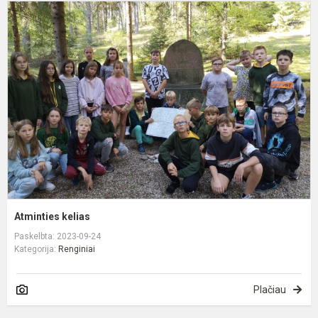
A
k
Atminties kelias
Paskelbta: 2023-09-24
Kategorija:
Renginiai
Plačiau