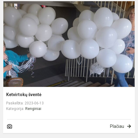
K
š
Ketvirtokų šventė
Paskelbta: 2023-06-13
Kategorija:
Renginiai
Plačiau