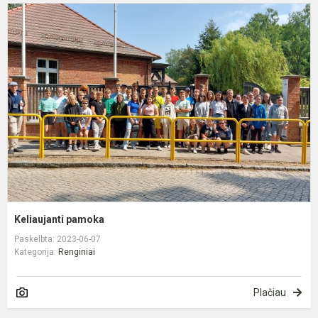
K
p
Keliaujanti pamoka
Paskelbta: 2023-06-07
Kategorija:
Renginiai
Plačiau