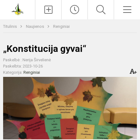
Paieška
Men
Titulinis
Naujienos
Renginiai
„Konstitucija gyvai“
Paskelbė : Nerija Širvelienė
Paskelbta: 2023-10-26
Kategorija:
Renginiai