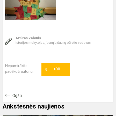
Artūras Valonis
Istorijos mokytojas, jaunųjų šaulių būrelio vadovas
Nepamirškite
0
AČIŪ
padėkoti autoriui
Grįžti
Ankstesnės naujienos