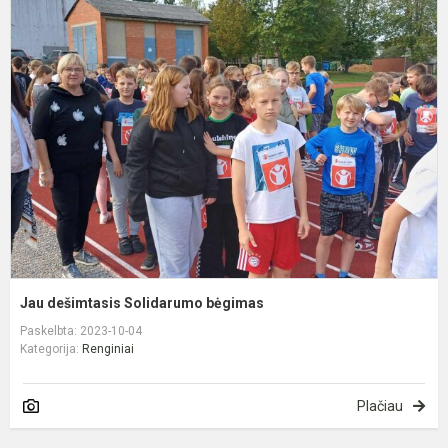
J
d
S
b
Jau dešimtasis Solidarumo bėgimas
Paskelbta: 2023-10-04
Kategorija:
Renginiai
Plačiau