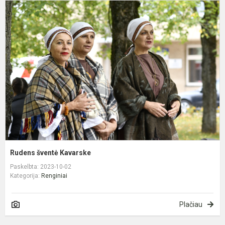
R
š
K
Rudens šventė Kavarske
Paskelbta: 2023-10-02
Kategorija:
Renginiai
Plačiau