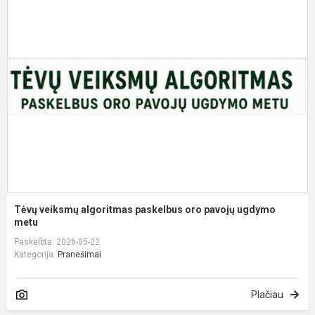
T
v
a
p
o
p
u
m
Tėvų veiksmų algoritmas paskelbus oro pavojų ugdymo
metu
Paskelbta: 2026-05-22
Kategorija:
Pranešimai
Plačiau