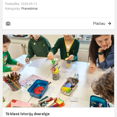
Paskelbta: 2026-05-12
Kategorija:
Pranešimai
Plačiau
1
k
I
d
1b klasė Istorijų dvarelyje