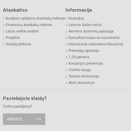
Ataskaitos
Informacija
Biudžeto vykdymo ataskaitų rinkiniai
Nuorodos
Finansinių ataskaitų rinkiniai
Laisvos darbo vietos
Lėšos veiklai viešinti
Asmens duomenų apsauga
Projektai
Konsultavimasis su visuomene
Viešieji pirkimai
Dažniausiai užduodami klausimai
Pranešėjų apsauga
1,2% parama
Korupcijos prevencija
Civilinė sauga
Teisinė informacija
Atviri duomenys
Pastebėjote klaidų?
Turite pasiūlymų?
RAŠYKITE