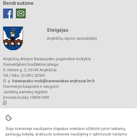
Bendraukime
Steigėjas
Anykščių rajono savivaldybė
Anykščių Antano Baranausko pagrindinė mokykla
Savivaldybės biudžetinė įstaiga
S. Nėries g. 5, 29145 Anykščiai
Tel./ faks. (0 381) 52565
El. p.
baranausko.mok@baranauskas.anyksciai.lm.lt
Duomenys kaupiami ir saugomi
Juridinių asmenų registre
Įmonės kodas 190047449
© 2021. Anykščių Antano Baranausko pagrindinė mokykla. Visos teisės
saugomos.
Šioje svetainėje naudojame slapukus siekdami užtikrinti jums teikiamų
Kopijuoti turinį be raštiško mokyklos administracijos sutikimo griežtai
draudžiama.
paslaugų kokybę, analizuoti svetainės naudojimą ir optimizuoti naršymo