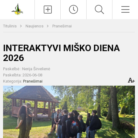
Paieška
Men
Titulinis
Naujienos
Pranešimai
INTERAKTYVI MIŠKO DIENA
2026
Paskelbė : Nerija Širvelienė
Paskelbta: 2026-06-08
Kategorija:
Pranešimai