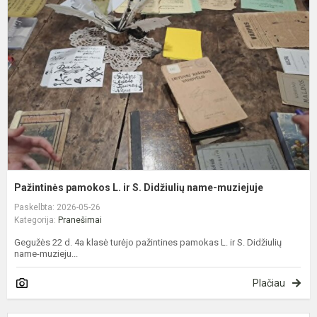
L
ir
S
D
n
m
Pažintinės pamokos L. ir S. Didžiulių name-muziejuje
Paskelbta: 2026-05-26
Kategorija:
Pranešimai
Gegužės 22 d. 4a klasė turėjo pažintines pamokas L. ir S. Didžiulių
name-muzieju...
Plačiau