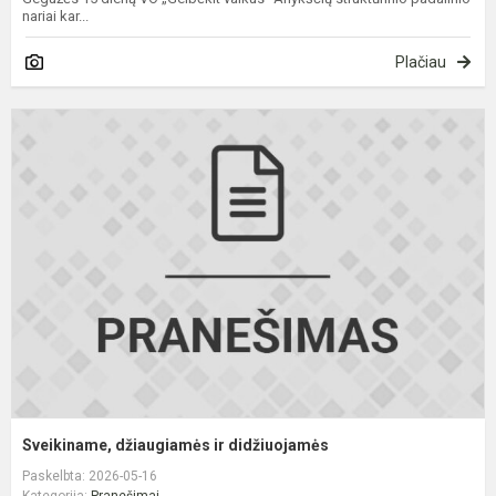
nariai kar...
Plačiau
S
d
ir
d
Sveikiname, džiaugiamės ir didžiuojamės
Paskelbta: 2026-05-16
Kategorija:
Pranešimai