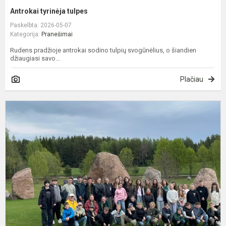
Antrokai tyrinėja tulpes
Paskelbta: 2026-05-07
Kategorija:
Pranešimai
Rudens pradžioje antrokai sodino tulpių svogūnėlius, o šiandien
džiaugiasi savo...
Plačiau
V
į
M