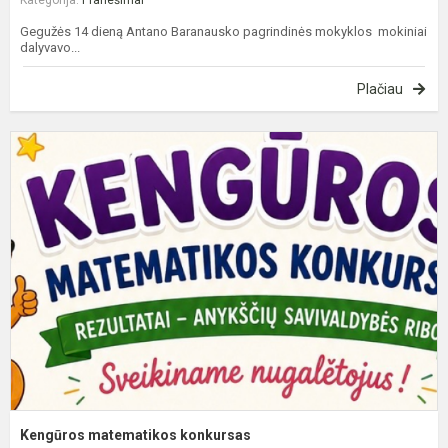
Gegužės 14 dieną Antano Baranausko pagrindinės mokyklos mokiniai
dalyvavo...
Plačiau
K
m
k
Kengūros matematikos konkursas