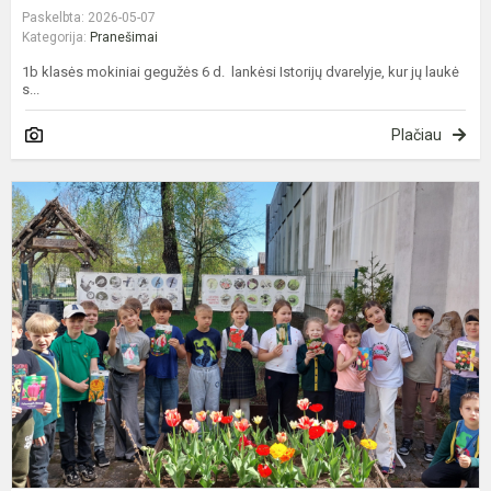
Paskelbta: 2026-05-07
Kategorija:
Pranešimai
1b klasės mokiniai gegužės 6 d. lankėsi Istorijų dvarelyje, kur jų laukė
s...
Plačiau
A
t
t