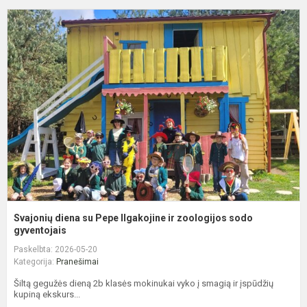
S
d
s
P
I
ir
z
s
g
Svajonių diena su Pepe Ilgakojine ir zoologijos sodo
gyventojais
Paskelbta: 2026-05-20
Kategorija:
Pranešimai
Šiltą gegužės dieną 2b klasės mokinukai vyko į smagią ir įspūdžių
kupiną ekskurs...