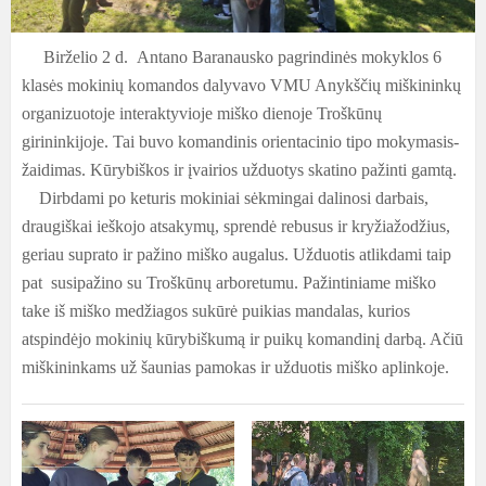
Birželio 2 d. Antano Baranausko pagrindinės mokyklos 6
klasės mokinių komandos dalyvavo VMU Anykščių miškininkų
organizuotoje interaktyvioje miško dienoje Troškūnų
girininkijoje. Tai buvo komandinis orientacinio tipo mokymasis-
žaidimas. Kūrybiškos ir įvairios užduotys skatino pažinti gamtą.
Dirbdami po keturis mokiniai sėkmingai dalinosi darbais,
draugiškai ieškojo atsakymų, sprendė rebusus ir kryžiažodžius,
geriau suprato ir pažino miško augalus. Užduotis atlikdami taip
pat susipažino su Troškūnų arboretumu. Pažintiniame miško
take iš miško medžiagos sukūrė puikias mandalas, kurios
atspindėjo mokinių kūrybiškumą ir puikų komandinį darbą. Ačiū
miškininkams už šaunias pamokas ir užduotis miško aplinkoje.