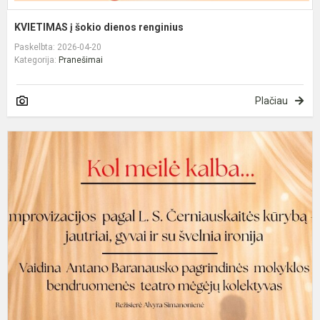
KVIETIMAS į šokio dienos renginius
Paskelbta: 2026-04-20
Kategorija:
Pranešimai
Plačiau
I
v
„
m
k