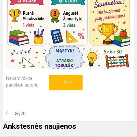
Nepamirškite
0
AČIŪ
padėkoti autoriui
Grįžti
Ankstesnės naujienos