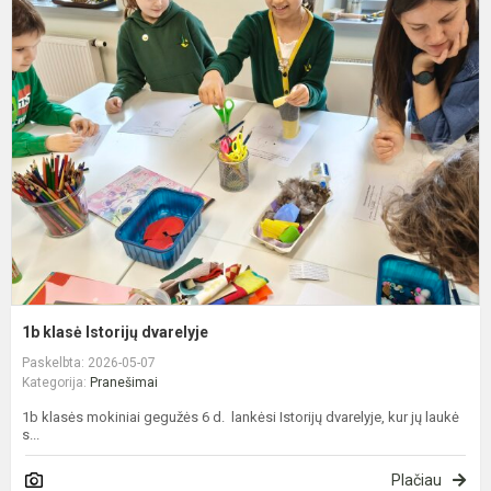
1
k
I
d
1b klasė Istorijų dvarelyje
Paskelbta: 2026-05-07
Kategorija:
Pranešimai
1b klasės mokiniai gegužės 6 d. lankėsi Istorijų dvarelyje, kur jų laukė
s...
Plačiau