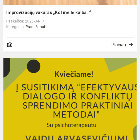
Improvizacijų vakaras „Kol meilė kalba…“
Paskelbta: 2026-04-17
Kategorija:
Pranešimai
Plačiau
K
į
s