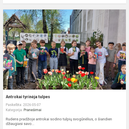
A
t
t
Antrokai tyrinėja tulpes
Paskelbta: 2026-05-07
Kategorija:
Pranešimai
Rudens pradžioje antrokai sodino tulpių svogūnėlius, o šiandien
džiaugiasi savo...