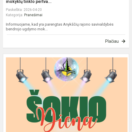
mokyklų tinklo pertva...
Paskelbta: 2026-04-20
Kategorija:
Pranešimai
Informuojame, kad yra parengtas Anykščių rajono savivaldybės
bendrojo ugdymo mok...
Plačiau
K
į
š
d
r