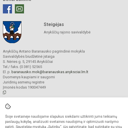
Steigėjas
Anykščių rajono savivaldybė
Anykščių Antano Baranausko pagrindinė mokykla
Savivaldybės biudžetinė įstaiga
S. Nėries g. 5, 29145 Anykščiai
Tel./ faks. (0 381) 52565
El. p.
baranausko.mok@baranauskas.anyksciai.lm.lt
Duomenys kaupiami ir saugomi
Juridinių asmenų registre
Įmonės kodas 190047449
© 2021. Anykščių Antano Baranausko pagrindinė mokykla. Visos teisės
saugomos.
Šioje svetainėje naudojame slapukus siekdami užtikrinti jums teikiamų
Kopijuoti turinį be raštiško mokyklos administracijos sutikimo griežtai
draudžiama.
paslaugų kokybę, analizuoti svetainės naudojimą ir optimizuoti naršymo
patirtį. Spustelėję mygtuką „Sutinku“, jūs patvirtinate, kad sutinkate su visų