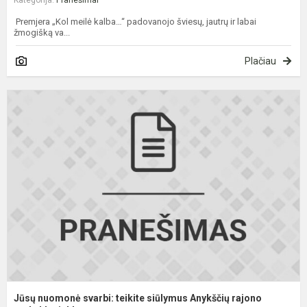
Kategorija:
Pranešimai
Premjera „Kol meilė kalba…“ padovanojo šviesų, jautrų ir labai
žmogišką va...
Plačiau
J
n
s
t
s
A
r
m
Jūsų nuomonė svarbi: teikite siūlymus Anykščių rajono