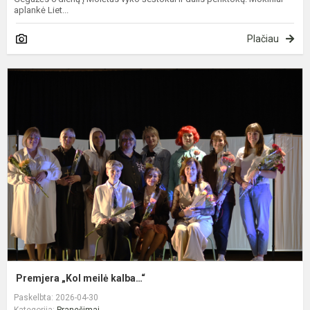
aplankė Liet...
Plačiau
P
„
m
k
Premjera „Kol meilė kalba…“
Paskelbta: 2026-04-30