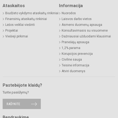
Ataskaitos
Informacija
Biudžeto vykdymo ataskaitų rinkiniai
Nuorodos
Finansinių ataskaitų rinkiniai
Laisvos darbo vietos
Lėšos veiklai viešinti
Asmens duomenų apsauga
Projektai
Konsultavimasis su visuomene
Viešieji pirkimai
Dažniausiai užduodami klausimai
Pranešėjų apsauga
1,2% parama
Korupcijos prevencija
Civilinė sauga
Teisinė informacija
Atviri duomenys
Pastebėjote klaidų?
Turite pasiūlymų?
RAŠYKITE
Bendraukime