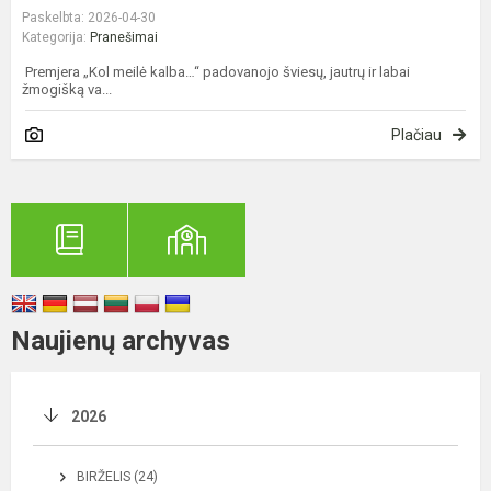
Paskelbta: 2026-04-30
Kategorija:
Pranešimai
Premjera „Kol meilė kalba…“ padovanojo šviesų, jautrų ir labai
žmogišką va...
Plačiau
Naujienų archyvas
2026
BIRŽELIS (24)