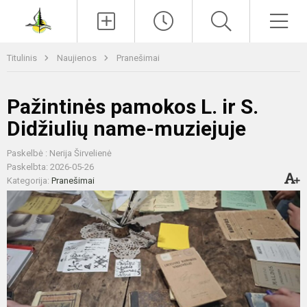
Paieška
Men
Titulinis
Naujienos
Pranešimai
Pažintinės pamokos L. ir S.
Didžiulių name-muziejuje
Paskelbė : Nerija Širvelienė
Paskelbta: 2026-05-26
Kategorija:
Pranešimai