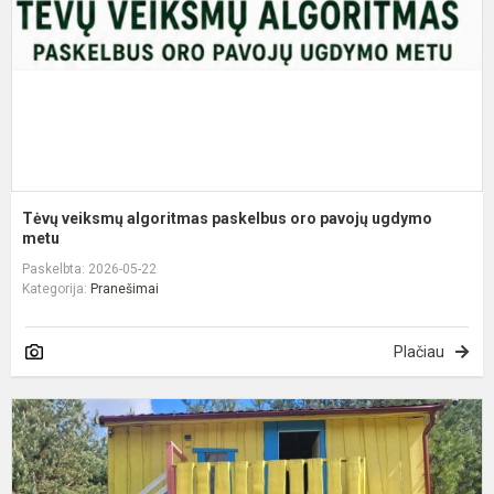
o
p
u
m
Tėvų veiksmų algoritmas paskelbus oro pavojų ugdymo
metu
Paskelbta: 2026-05-22
Kategorija:
Pranešimai
Plačiau
S
d
s
P