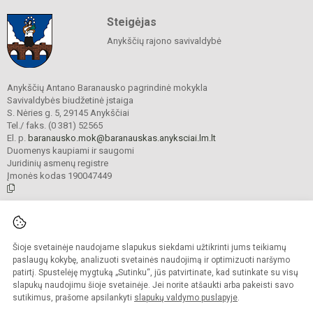
Steigėjas
Anykščių rajono savivaldybė
Anykščių Antano Baranausko pagrindinė mokykla
Savivaldybės biudžetinė įstaiga
S. Nėries g. 5, 29145 Anykščiai
Tel./ faks. (0 381) 52565
El. p.
baranausko.mok@baranauskas.anyksciai.lm.lt
Duomenys kaupiami ir saugomi
Juridinių asmenų registre
Įmonės kodas 190047449
© 2021. Anykščių Antano Baranausko pagrindinė mokykla. Visos teisės
saugomos.
Šioje svetainėje naudojame slapukus siekdami užtikrinti jums teikiamų
Kopijuoti turinį be raštiško mokyklos administracijos sutikimo griežtai
draudžiama.
paslaugų kokybę, analizuoti svetainės naudojimą ir optimizuoti naršymo
patirtį. Spustelėję mygtuką „Sutinku“, jūs patvirtinate, kad sutinkate su visų
Prieinamumo paraiška
Slapukų valdymas
slapukų naudojimu šioje svetainėje. Jei norite atšaukti arba pakeisti savo
sutikimus, prašome apsilankyti
slapukų valdymo puslapyje
.
Sumanus būdas atnaujinti
mokyklos interneto