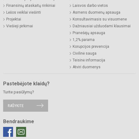
Finansinių ataskaitų rinkiniai
Laisvos darbo vietos
Lėšos veiklai viešinti
Asmens duomenų apsauga
Projektai
Konsultavimasis su visuomene
Viešieji pirkimai
Dažniausiai užduodami klausimai
Pranešėjų apsauga
1,2% parama
Korupcijos prevencija
Civilinė sauga
Teisinė informacija
Atviri duomenys
Pastebėjote klaidų?
Turite pasiūlymų?
RAŠYKITE
Bendraukime