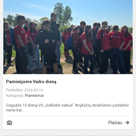
d
Paminėjome Vaiko dieną
Paskelbta: 2026-05-16
Kategorija:
Pranešimai
Gegužės 15 dieną VO „Gelbėkit vaikus“ Anykščių struktūrinio padalinio
nariai kar...
Plačiau