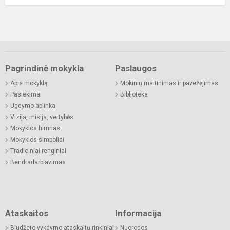
Pagrindinė mokykla
Paslaugos
Apie mokyklą
Mokinių maitinimas ir pavežėjimas
Pasiekimai
Biblioteka
Ugdymo aplinka
Vizija, misija, vertybės
Mokyklos himnas
Mokyklos simboliai
Tradiciniai renginiai
Bendradarbiavimas
Ataskaitos
Informacija
Biudžeto vykdymo ataskaitų rinkiniai
Nuorodos