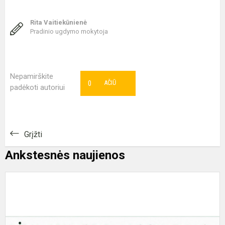
Rita Vaitiekūnienė
Pradinio ugdymo mokytoja
Nepamirškite
0
AČIŪ
padėkoti autoriui
Grįžti
Ankstesnės naujienos
T
v
a
p