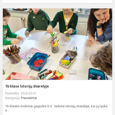
1
k
I
d
1b klasė Istorijų dvarelyje
Paskelbta: 2026-05-07
Kategorija:
Pranešimai
1b klasės mokiniai gegužės 6 d. lankėsi Istorijų dvarelyje, kur jų laukė
s...