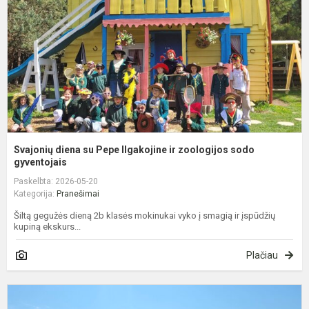
I
ir
z
s
g
Svajonių diena su Pepe Ilgakojine ir zoologijos sodo
gyventojais
Paskelbta: 2026-05-20
Kategorija:
Pranešimai
Šiltą gegužės dieną 2b klasės mokinukai vyko į smagią ir įspūdžių
kupiną ekskurs...
Plačiau
P
V