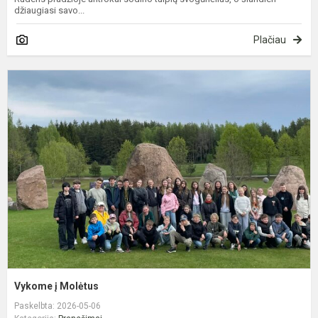
džiaugiasi savo...
Plačiau
V
į
M
Vykome į Molėtus
Paskelbta: 2026-05-06