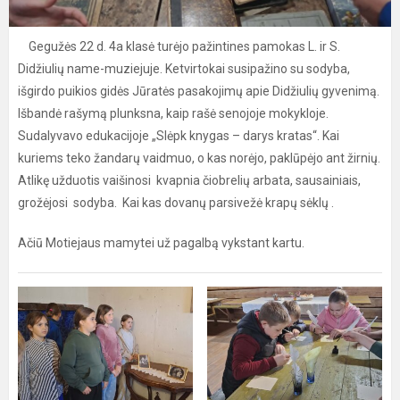
Gegužės 22 d. 4a klasė turėjo pažintines pamokas L. ir S.
Didžiulių name-muziejuje. Ketvirtokai susipažino su sodyba,
išgirdo puikios gidės Jūratės pasakojimų apie Didžiulių gyvenimą.
Išbandė rašymą plunksna, kaip rašė senojoje mokykloje.
Sudalyvavo edukacijoje „Slėpk knygas – darys kratas“. Kai
kuriems teko žandarų vaidmuo, o kas norėjo, paklūpėjo ant žirnių.
Atlikę užduotis vaišinosi kvapnia čiobrelių arbata, sausainiais,
grožėjosi sodyba. Kai kas dovanų parsivežė krapų sėklų .
Ačiū Motiejaus mamytei už pagalbą vykstant kartu.