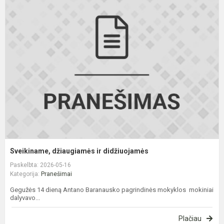
S
d
ir
d
Sveikiname, džiaugiamės ir didžiuojamės
Paskelbta: 2026-05-16
Kategorija:
Pranešimai
Gegužės 14 dieną Antano Baranausko pagrindinės mokyklos mokiniai
dalyvavo...
Plačiau