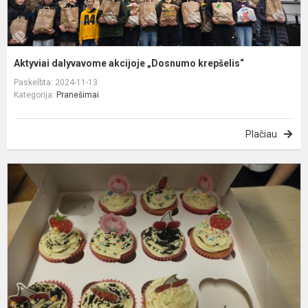
Aktyviai dalyvavome akcijoje „Dosnumo krepšelis“
Paskelbta: 2024-11-13
Kategorija:
Pranešimai
Plačiau
P
d