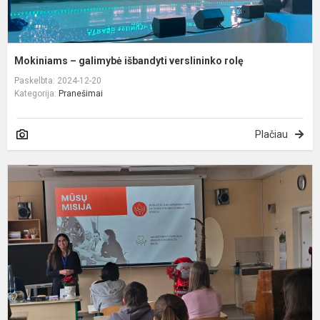
Mokiniams – galimybė išbandyti verslininko rolę
Paskelbta: 2024-12-20
Kategorija:
Pranešimai
Plačiau
K
p
a
k
d