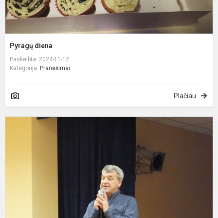
Pyragų diena
Paskelbta: 2024-11-12
Kategorija:
Pranešimai
Plačiau
K
l
p