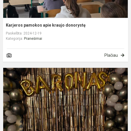
Karjeros pamokos apie kraujo donorystę
Paskelbta: 2024-12-19
Kategorija:
Pranešimai
Plačiau
„
n