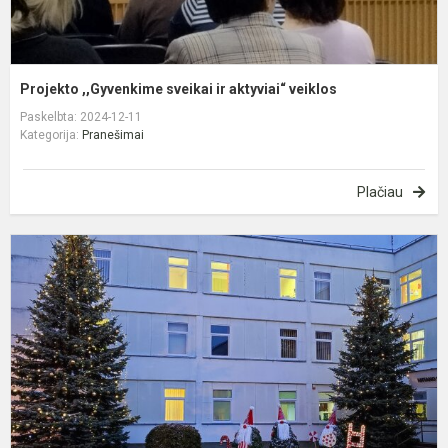
Projekto ,,Gyvenkime sveikai ir aktyviai“ veiklos
Paskelbta: 2024-12-11
Kategorija:
Pranešimai
Plačiau
S
e