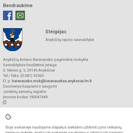
Bendraukime
Steigėjas
Anykščių rajono savivaldybė
Anykščių Antano Baranausko pagrindinė mokykla
Savivaldybės biudžetinė įstaiga
S. Nėries g. 5, 29145 Anykščiai
Tel./ faks. (0 381) 52565
El. p.
baranausko.mok@baranauskas.anyksciai.lm.lt
Duomenys kaupiami ir saugomi
Juridinių asmenų registre
Įmonės kodas 190047449
© 2021. Anykščių Antano Baranausko pagrindinė mokykla. Visos teisės
saugomos.
Šioje svetainėje naudojame slapukus siekdami užtikrinti jums teikiamų
Kopijuoti turinį be raštiško mokyklos administracijos sutikimo griežtai
draudžiama.
paslaugų kokybę, analizuoti svetainės naudojimą ir optimizuoti naršymo