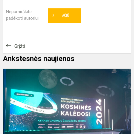
Nepamirškite
3
AČIŪ
padėkoti autoriui
Grįžti
Ankstesnės naujienos
M
–
g
i
v
r