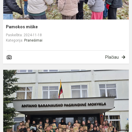
Pamokos miške
Paskelbta: 2024-11-18
Kategorija:
Pranešimai
Plačiau
A
d
a
„
k