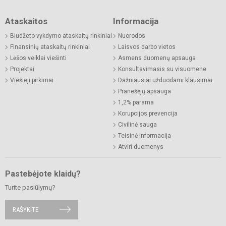
Ataskaitos
Informacija
Biudžeto vykdymo ataskaitų rinkiniai
Nuorodos
Finansinių ataskaitų rinkiniai
Laisvos darbo vietos
Lėšos veiklai viešinti
Asmens duomenų apsauga
Projektai
Konsultavimasis su visuomene
Viešieji pirkimai
Dažniausiai užduodami klausimai
Pranešėjų apsauga
1,2% parama
Korupcijos prevencija
Civilinė sauga
Teisinė informacija
Atviri duomenys
Pastebėjote klaidų?
Turite pasiūlymų?
RAŠYKITE