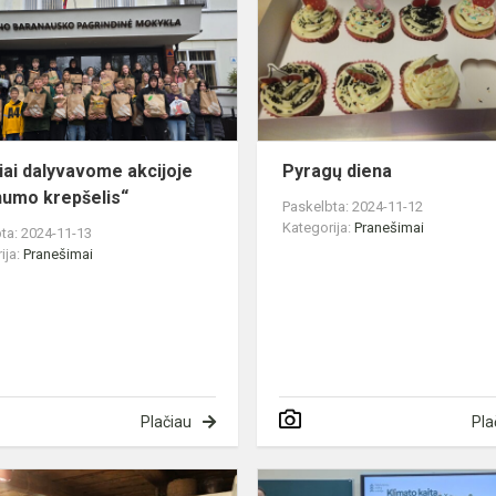
akcijoje
„Dosnumo
krepšelis“
iai dalyvavome akcijoje
Pyragų diena
umo krepšelis“
Paskelbta: 2024-11-12
Kategorija:
Pranešimai
ta: 2024-11-13
ija:
Pranešimai
Plačiau
Pla
Dalyvavome