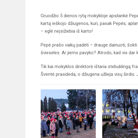
Gruodžio 5 dienos rytą mokykloje apsilankė Pepė 
kartą ieškojo džiugenos, kuri, pasak Pepės, aplank
– eglė neįsižiebia iš karto!
Pepė prašo vaikų padėti – drauge dainuoti, šokti 
švieseles. Ar jiems pavyko? Atrodo, kad vis dar k
Tik kai mokyklos direktorė ištaria stebuklingą fr
Šventė prasideda, o džiugena užlieja visų širdis. 