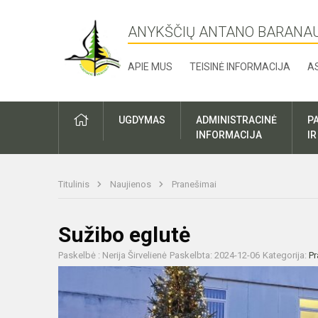
ANYKŠČIŲ ANTANO BARANA
APIE MUS
TEISINĖ INFORMACIJA
A
UGDYMAS
ADMINISTRACINĖ
P
INFORMACIJA
I
Titulinis
Naujienos
Pranešimai
Sužibo eglutė
Paskelbė : Nerija Širvelienė
Paskelbta: 2024-12-06
Kategorija:
Pr