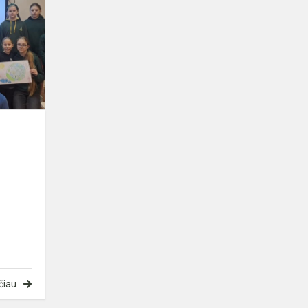
kaita
čiau