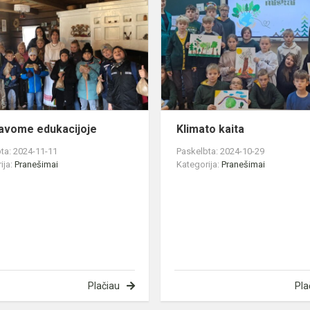
edukacijoje
avome edukacijoje
Klimato kaita
ta: 2024-11-11
Paskelbta: 2024-10-29
ija:
Pranešimai
Kategorija:
Pranešimai
Plačiau
Pla