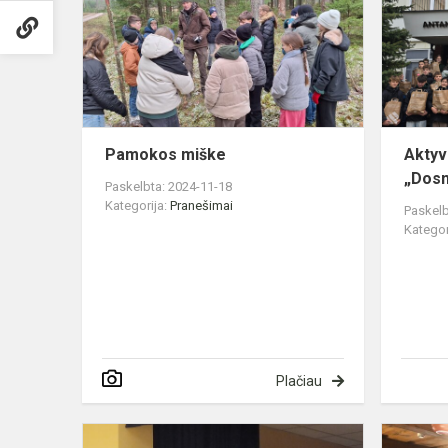
Pamokos miške
Aktyv
„Dosn
Paskelbta: 2024-11-18
Kategorija:
Pranešimai
Paskelb
Kategor
Plačiau
Kitokia