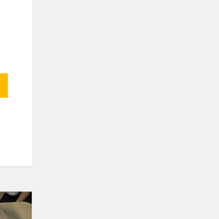
Pyragų
diena