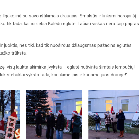
Ilgakojinė su savo ištikimais draugais. Smalsūs ir linksmi herojai šį
o tik tada, kai įsižiebia Kalėdų eglutė. Tačiau viskas nėra taip papra
ir juoktis, nes tiki, kad tik nuoširdus džiaugsmas pažadins eglutės
ažko trūksta...
azę, visų laukta akimirka įvyksta – eglutė nušvinta šimtais lempučių!
Juk stebuklai vyksta tada, kai tikime jais ir kuriame juos drauge!“