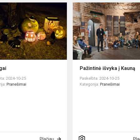
Moliūgai
gai
Pažintinė išvyka į Kauną
ta: 2024-10-25
Paskelbta: 2024-10-25
ija:
Pranešimai
Kategorija:
Pranešimai
Plačiau
Pla