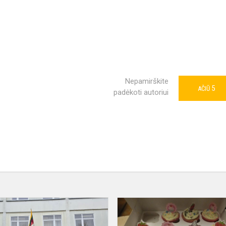
Nepamirškite
5
AČIŪ
padėkoti autoriui
Aktyviai
dalyvavome