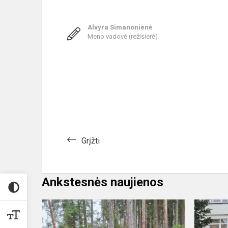
Alvyra Simanonienė
Meno vadovė (režisierė)
Grįžti
Ankstesnės naujienos
Pamokos
miške