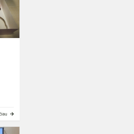
čiau
Klimato