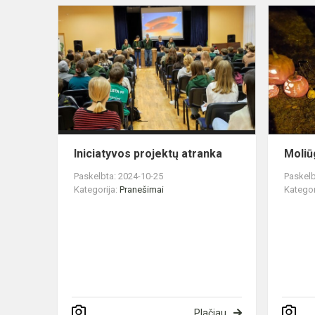
Iniciatyvos
projektų
atranka
Iniciatyvos projektų atranka
Moliū
Paskelbta: 2024-10-25
Paskelb
Kategorija:
Pranešimai
Kategor
Plačiau