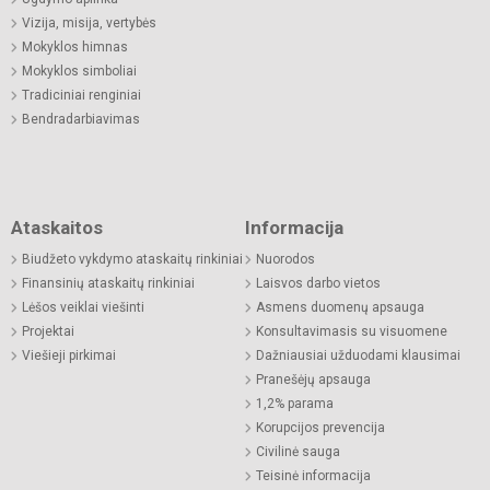
Vizija, misija, vertybės
Mokyklos himnas
Mokyklos simboliai
Tradiciniai renginiai
Bendradarbiavimas
Ataskaitos
Informacija
Biudžeto vykdymo ataskaitų rinkiniai
Nuorodos
Finansinių ataskaitų rinkiniai
Laisvos darbo vietos
Lėšos veiklai viešinti
Asmens duomenų apsauga
Projektai
Konsultavimasis su visuomene
Viešieji pirkimai
Dažniausiai užduodami klausimai
Pranešėjų apsauga
1,2% parama
Korupcijos prevencija
Civilinė sauga
Teisinė informacija