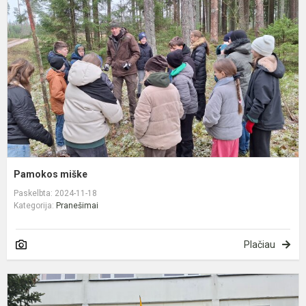
Pamokos miške
Paskelbta: 2024-11-18
Kategorija:
Pranešimai
Plačiau
A
d