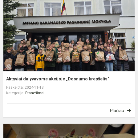
a
„
k
Aktyviai dalyvavome akcijoje „Dosnumo krepšelis“
Paskelbta: 2024-11-13
Kategorija:
Pranešimai
Plačiau
P
d