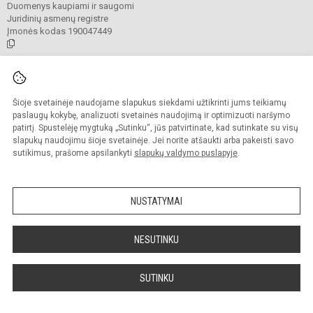
Duomenys kaupiami ir saugomi
Juridinių asmenų registre
Įmonės kodas 190047449
© 2021. Anykščių Antano Baranausko pagrindinė mokykla. Visos teisės
saugomos.
Šioje svetainėje naudojame slapukus siekdami užtikrinti jums teikiamų
Kopijuoti turinį be raštiško mokyklos administracijos sutikimo griežtai
draudžiama.
paslaugų kokybę, analizuoti svetainės naudojimą ir optimizuoti naršymo
patirtį. Spustelėję mygtuką „Sutinku“, jūs patvirtinate, kad sutinkate su visų
Prieinamumo paraiška
Slapukų valdymas
slapukų naudojimu šioje svetainėje. Jei norite atšaukti arba pakeisti savo
sutikimus, prašome apsilankyti
slapukų valdymo puslapyje
.
Sumanus būdas atnaujinti
mokyklos interneto
svetainę
NUSTATYMAI
NESUTINKU
SUTINKU