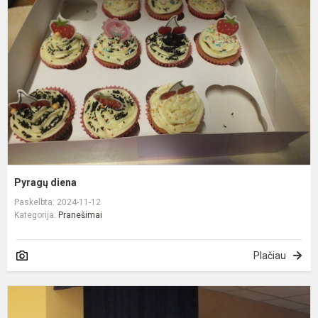
Pyragų diena
Paskelbta: 2024-11-12
Kategorija:
Pranešimai
Plačiau
K
l