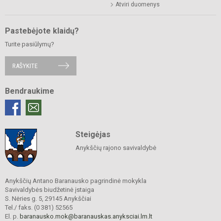
Atviri duomenys
Pastebėjote klaidų?
Turite pasiūlymų?
RAŠYKITE
Bendraukime
Steigėjas
Anykščių rajono savivaldybė
Anykščių Antano Baranausko pagrindinė mokykla
Savivaldybės biudžetinė įstaiga
S. Nėries g. 5, 29145 Anykščiai
Tel./ faks. (0 381) 52565
El. p.
baranausko.mok@baranauskas.anyksciai.lm.lt