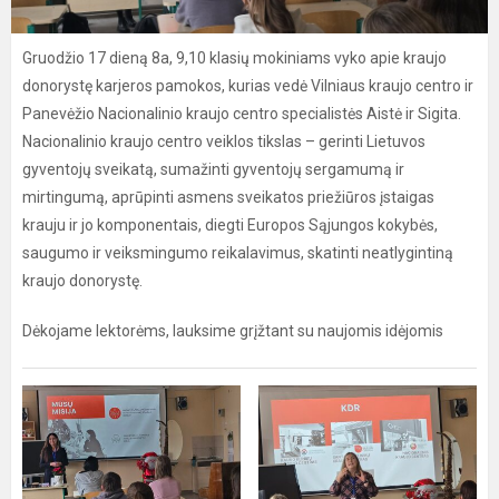
Gruodžio 17 dieną 8a, 9,10 klasių mokiniams vyko apie kraujo
donorystę karjeros pamokos, kurias vedė Vilniaus kraujo centro ir
Panevėžio Nacionalinio kraujo centro specialistės Aistė ir Sigita.
Nacionalinio kraujo centro veiklos tikslas – gerinti Lietuvos
gyventojų sveikatą, sumažinti gyventojų sergamumą ir
mirtingumą, aprūpinti asmens sveikatos priežiūros įstaigas
krauju ir jo komponentais, diegti Europos Sąjungos kokybės,
saugumo ir veiksmingumo reikalavimus, skatinti neatlygintiną
kraujo donorystę.
Dėkojame lektorėms, lauksime grįžtant su naujomis idėjomis