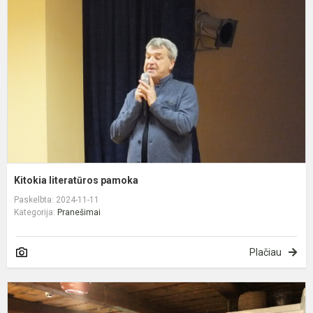
p
Kitokia literatūros pamoka
Paskelbta: 2024-11-11
Kategorija:
Pranešimai
Plačiau
D
e