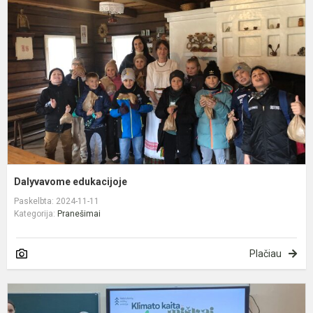
Dalyvavome edukacijoje
Paskelbta: 2024-11-11
Kategorija:
Pranešimai
Plačiau
K
k