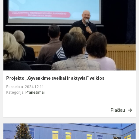
s
ir
a
v
Projekto ,,Gyvenkime sveikai ir aktyviai“ veiklos
Paskelbta: 2024-12-11
Kategorija:
Pranešimai
Plačiau
S
e