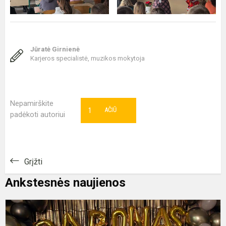
Jūratė Girnienė
Karjeros specialistė, muzikos mokytoja
Nepamirškite
1
AČIŪ
padėkoti autoriui
Grįžti
Ankstesnės naujienos
„
n