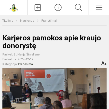
Paieška
Men
Titulinis
Naujienos
Pranešimai
Karjeros pamokos apie kraujo
donorystę
Paskelbė : Nerija Širvelienė
Paskelbta: 2024-12-19
Kategorija:
Pranešimai