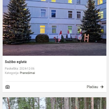
Sužibo eglutė
Paskelbta: 2024-12-06
Kategorija:
Pranešimai
Plačiau
P
m