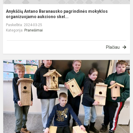
Anykščių Antano Baranausko pagrindinės mokyklos
organizuojamo aukciono skel...
Paskelbta: 2024-03-25
Kategorija:
Pranešimai
Plačiau
T
š
„
g
n