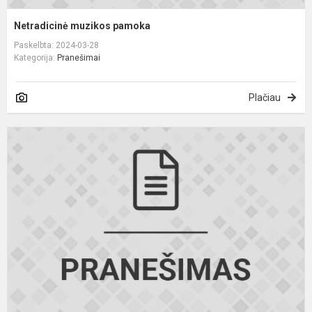
Netradicinė muzikos pamoka
Paskelbta: 2024-03-28
Kategorija:
Pranešimai
Plačiau
A
A
B
p
m
o