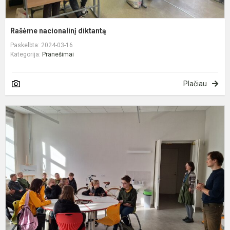
Rašėme nacionalinį diktantą
Paskelbta: 2024-03-16
Kategorija:
Pranešimai
Plačiau
6
S
v