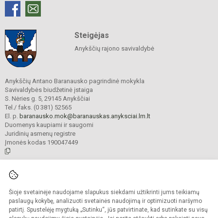
Steigėjas
Anykščių rajono savivaldybė
Anykščių Antano Baranausko pagrindinė mokykla
Savivaldybės biudžetinė įstaiga
S. Nėries g. 5, 29145 Anykščiai
Tel./ faks. (0 381) 52565
El. p.
baranausko.mok@baranauskas.anyksciai.lm.lt
Duomenys kaupiami ir saugomi
Juridinių asmenų registre
Įmonės kodas 190047449
© 2021. Anykščių Antano Baranausko pagrindinė mokykla. Visos teisės
saugomos.
Šioje svetainėje naudojame slapukus siekdami užtikrinti jums teikiamų
Kopijuoti turinį be raštiško mokyklos administracijos sutikimo griežtai
draudžiama.
paslaugų kokybę, analizuoti svetainės naudojimą ir optimizuoti naršymo
patirtį. Spustelėję mygtuką „Sutinku“, jūs patvirtinate, kad sutinkate su visų
Prieinamumo paraiška
Slapukų valdymas