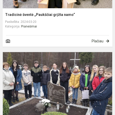
Tradicinė šventė „Paukščiai grįžta namo“
Paskelbta: 2024-03-20
Kategorija:
Pranešimai
Plačiau
I
v
g
i
v
p