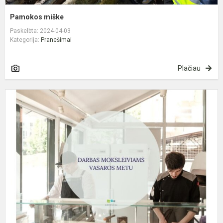
Pamokos miške
Paskelbta: 2024-04-03
Kategorija:
Pranešimai
Plačiau
J
į
v