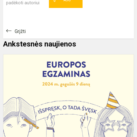
0
padėkoti autoriui
Grįžti
Ankstesnės naujienos
E
e