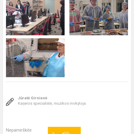
Jūratė Girnienė
Karjeros specialistė, muzikos mokytoja
Nepamirškite
AČIŪ