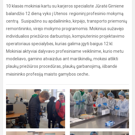
10 klasės mokiniai kartu su karjeros specialiste Jūratė Girniene
balandžio 12 dieną vyko į Utenos regioninį profesinio mokymą
centrą. Susipažino su apdailininko, kirpėjo, transporto priemonių
remontininko, virėjo mokymo programomis. Mokinius sužavėjo
individualios priežiūros darbuotojo, kompiuterinio projektavimo
operatoriaus specialybės, kurias galima įgyti baigus 12 kl.
Mokiniai aktyviai dalyvavo profesiniame veiklinime, kurio metu
modeliavo, gamino atvaizdus ant marškinėlių, mokėsi atlikti
plaukų priežiūros procedūras, plaukų garbanojimą, išbandė
.
mėsininko profesiją maisto gamybos ceche