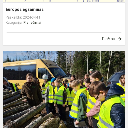
Europos egzaminas
Paskelbta: 2024-04-11
Kategorija:
Pranešimai
Plačiau
P
m