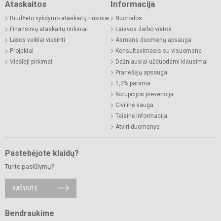
Ataskaitos
Informacija
Biudžeto vykdymo ataskaitų rinkiniai
Nuorodos
Finansinių ataskaitų rinkiniai
Laisvos darbo vietos
Lėšos veiklai viešinti
Asmens duomenų apsauga
Projektai
Konsultavimasis su visuomene
Viešieji pirkimai
Dažniausiai užduodami klausimai
Pranešėjų apsauga
1,2% parama
Korupcijos prevencija
Civilinė sauga
Teisinė informacija
Atviri duomenys
Pastebėjote klaidų?
Turite pasiūlymų?
RAŠYKITE
Bendraukime