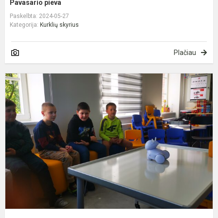
Pavasario pieva
Paskelbta: 2024-05-27
Kategorija:
Kurklių skyrius
Plačiau
M
k