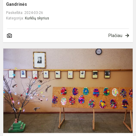
Gandrinės
Paskelbta: 2024-03-26
Kategorija:
Kurklių skyrius
Plačiau
L
V