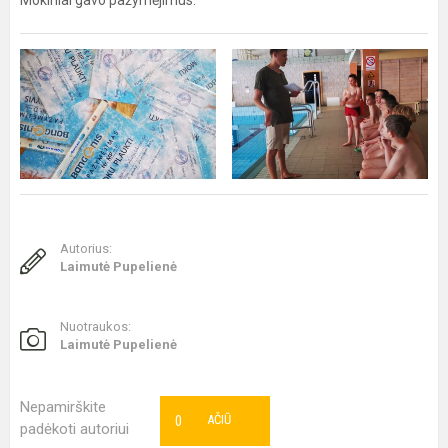
Mokiniai gavo pažymėjimus.
Autorius:
Laimutė Pupelienė
Nuotraukos:
Laimutė Pupelienė
Nepamirškite
0
AČIŪ
padėkoti autoriui