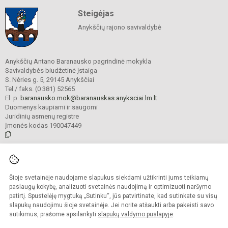
Steigėjas
Anykščių rajono savivaldybė
Anykščių Antano Baranausko pagrindinė mokykla
Savivaldybės biudžetinė įstaiga
S. Nėries g. 5, 29145 Anykščiai
Tel./ faks. (0 381) 52565
El. p.
baranausko.mok@baranauskas.anyksciai.lm.lt
Duomenys kaupiami ir saugomi
Juridinių asmenų registre
Įmonės kodas 190047449
© 2021. Anykščių Antano Baranausko pagrindinė mokykla. Visos teisės
saugomos.
Šioje svetainėje naudojame slapukus siekdami užtikrinti jums teikiamų
Kopijuoti turinį be raštiško mokyklos administracijos sutikimo griežtai
draudžiama.
paslaugų kokybę, analizuoti svetainės naudojimą ir optimizuoti naršymo
patirtį. Spustelėję mygtuką „Sutinku“, jūs patvirtinate, kad sutinkate su visų
Prieinamumo paraiška
Slapukų valdymas
slapukų naudojimu šioje svetainėje. Jei norite atšaukti arba pakeisti savo
sutikimus, prašome apsilankyti
slapukų valdymo puslapyje
.
Sumanus būdas atnaujinti
mokyklos interneto