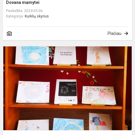
Dovana mamytei
Paskelbta: 2024-05-06
Kategorija:
Kurklių skyrius
Plačiau
E
š