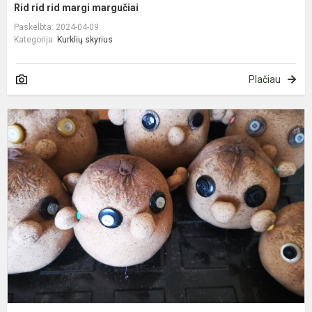
Rid rid rid margi margučiai
Paskelbta: 2024-04-09
Kategorija:
Kurklių skyrius
Plačiau
„