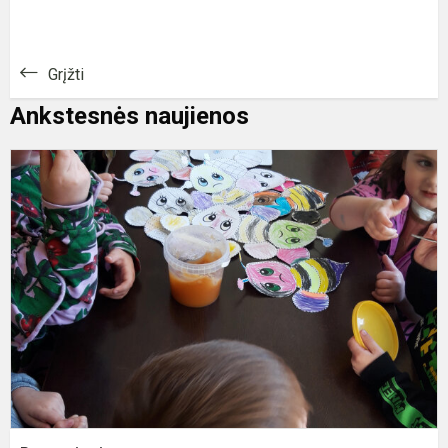
Grįžti
Ankstesnės naujienos
P
p