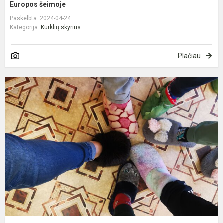
Europos šeimoje
Paskelbta: 2024-04-24
Kategorija:
Kurklių skyrius
Plačiau
Š
d