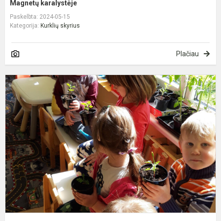
Magnetų karalystėje
Paskelbta: 2024-05-15
Kategorija:
Kurklių skyrius
Plačiau
D
m