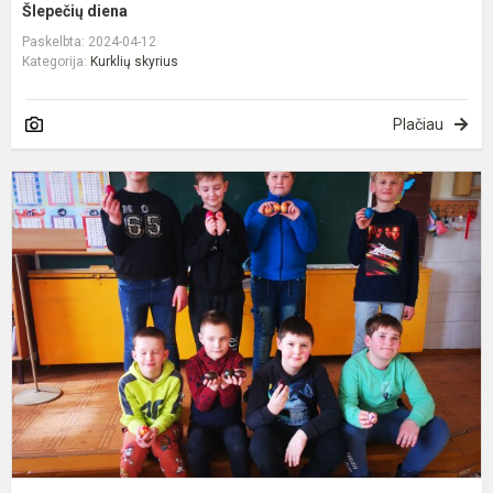
Šlepečių diena
Paskelbta: 2024-04-12
Kategorija:
Kurklių skyrius
Plačiau
R
r
r
m
m