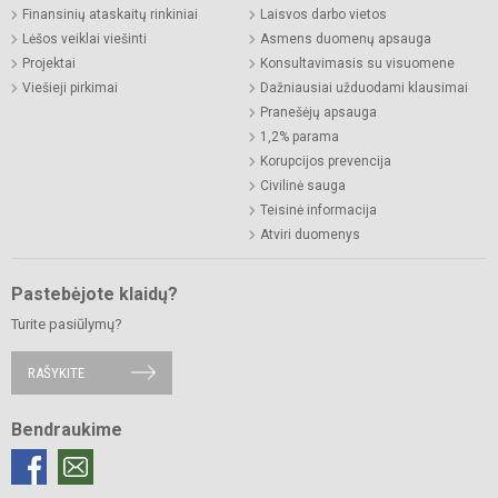
Finansinių ataskaitų rinkiniai
Laisvos darbo vietos
Lėšos veiklai viešinti
Asmens duomenų apsauga
Projektai
Konsultavimasis su visuomene
Viešieji pirkimai
Dažniausiai užduodami klausimai
Pranešėjų apsauga
1,2% parama
Korupcijos prevencija
Civilinė sauga
Teisinė informacija
Atviri duomenys
Pastebėjote klaidų?
Turite pasiūlymų?
RAŠYKITE
Bendraukime