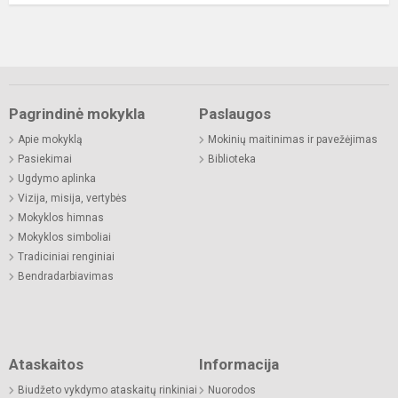
Pagrindinė mokykla
Paslaugos
Apie mokyklą
Mokinių maitinimas ir pavežėjimas
Pasiekimai
Biblioteka
Ugdymo aplinka
Vizija, misija, vertybės
Mokyklos himnas
Mokyklos simboliai
Tradiciniai renginiai
Bendradarbiavimas
Ataskaitos
Informacija
Biudžeto vykdymo ataskaitų rinkiniai
Nuorodos