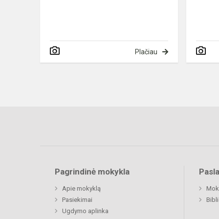
Plačiau
Pagrindinė mokykla
Pasl
Apie mokyklą
Moki
Pasiekimai
Bibl
Ugdymo aplinka