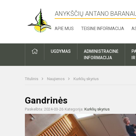
ANYKŠČIŲ ANTANO BARANA
APIE MUS
TEISINĖ INFORMACIJA
A
UGDYMAS
ADMINISTRACINĖ
P
INFORMACIJA
I
Titulinis
Naujienos
Kurklių skyrius
Gandrinės
Paskelbta: 2024-03-26
Kategorija:
Kurklių skyrius