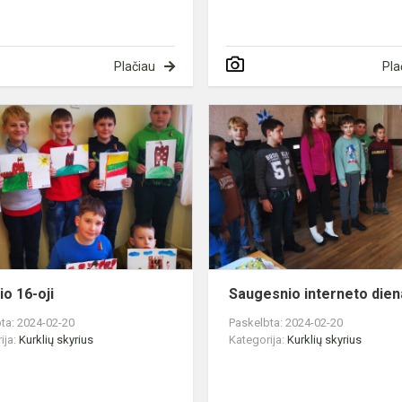
Plačiau
Pla
ės
Vasario
16-
oji
io 16-oji
Saugesnio interneto dien
ta: 2024-02-20
Paskelbta: 2024-02-20
ija:
Kurklių skyrius
Kategorija:
Kurklių skyrius