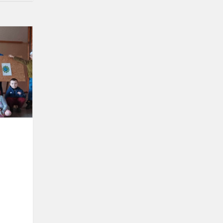
Žemės
diena