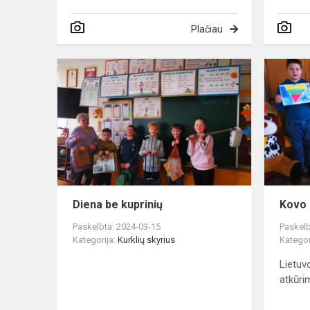
Plačiau
Diena
be
kuprinių
Diena be kuprinių
Kovo 
Paskelbta: 2024-03-15
Paskelb
Kategorija:
Kurklių skyrius
Kategor
Lietuv
atkūri