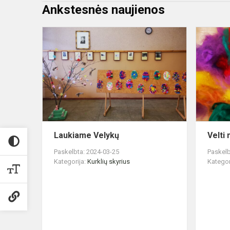
Ankstesnės naujienos
Laukiame
Velykų
Laukiame Velykų
Velti
Paskelbta: 2024-03-25
Paskelb
Kategorija:
Kurklių skyrius
Kategor