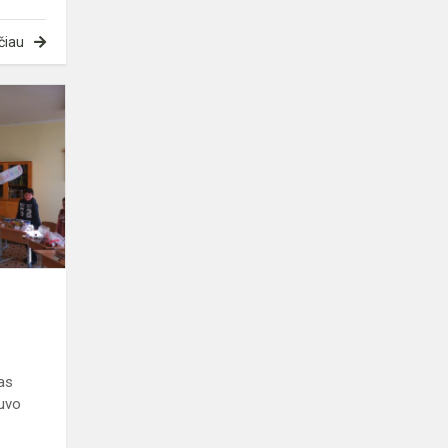
čiau
Kaziuko
mugė
as
buvo