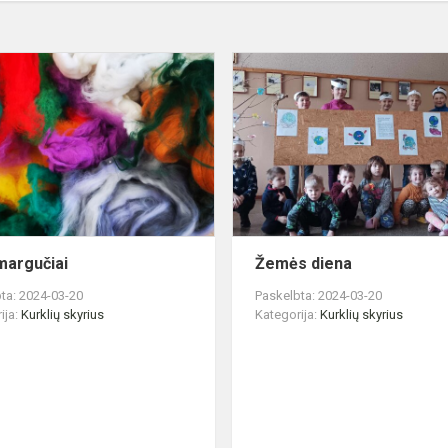
Velti
margučiai
 margučiai
Žemės diena
ta: 2024-03-20
Paskelbta: 2024-03-20
ija:
Kurklių skyrius
Kategorija:
Kurklių skyrius