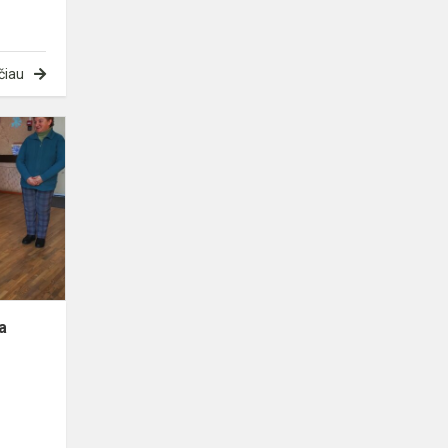
čiau
Saugesnio
interneto
diena
a