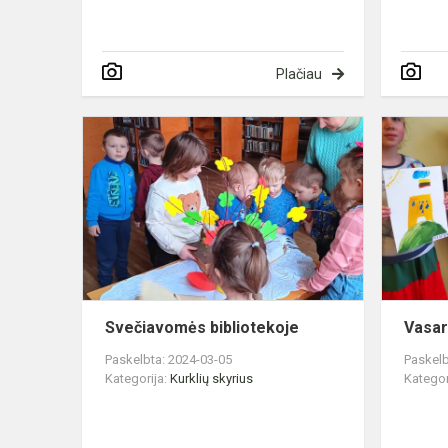
Plačiau
Svečiavom
bibliotekoje
Svečiavomės bibliotekoje
Vasar
Paskelbta: 2024-03-05
Paskelb
Kategorija:
Kurklių skyrius
Kategor