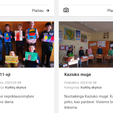
Plačiau
Pla
Kovo
11-
oji
11-oji
Kaziuko mugė
ta: 2024-03-08
Paskelbta: 2024-03-08
ija:
Kurklių skyrius
Kategorija:
Kurklių skyrius
os nepriklausomybės
Nuotaikinga Kaziuko mugė. K
mo diena.
pirko, kas pardavė. Visiems 
linksma.