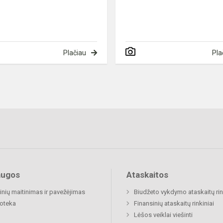
Plačiau
Pla
augos
Ataskaitos
nių maitinimas ir pavežėjimas
Biudžeto vykdymo ataskaitų rin
ioteka
Finansinių ataskaitų rinkiniai
Lėšos veiklai viešinti