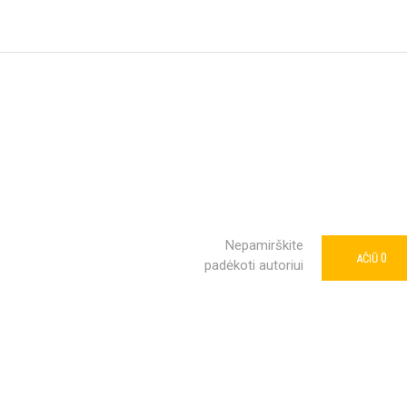
Nepamirškite
0
AČIŪ
padėkoti autoriui