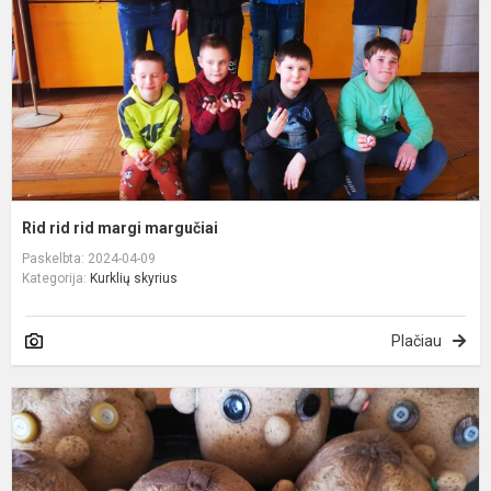
m
Rid rid rid margi margučiai
Paskelbta: 2024-04-09
Kategorija:
Kurklių skyrius
Plačiau
„