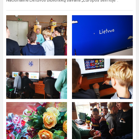
Nacionalinė Lietuvos bibliotekų savaitė „Europos šeimoje“.