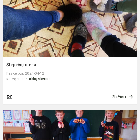
Šlepečių diena
Paskelbta: 2024-04-12
Kategorija:
Kurklių skyrius
Plačiau
R
r
r
m