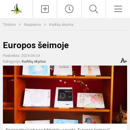
Paieška
Men
Titulinis
Naujienos
Kurklių skyrius
Europos šeimoje
Paskelbta: 2024-04-24
Kategorija:
Kurklių skyrius