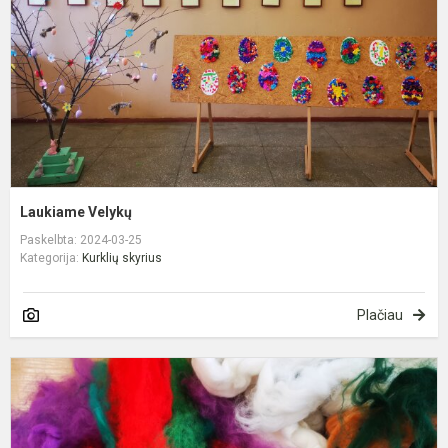
Laukiame Velykų
Paskelbta: 2024-03-25
Kategorija:
Kurklių skyrius
Plačiau
V
m