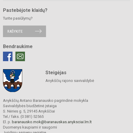
Pastebėjote klaidų?
Turite pasiūlymų?
RAŠYKITE
Bendraukime
Steigėjas
Anykščių rajono savivaldybė
Anykščių Antano Baranausko pagrindinė mokykla
Savivaldybės biudžetinė įstaiga
S. Nėries g. 5, 29145 Anykščiai
Tel./ faks. (0 381) 52565
El. p.
baranausko.mok@baranauskas.anyksciai.lm.lt
Duomenys kaupiami ir saugomi
Juridinių asmenų registre