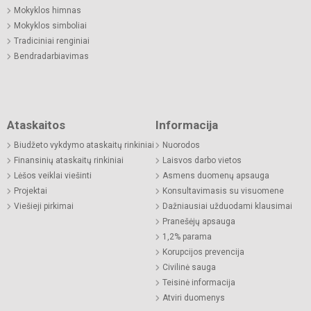
Mokyklos himnas
Mokyklos simboliai
Tradiciniai renginiai
Bendradarbiavimas
Ataskaitos
Informacija
Biudžeto vykdymo ataskaitų rinkiniai
Nuorodos
Finansinių ataskaitų rinkiniai
Laisvos darbo vietos
Lėšos veiklai viešinti
Asmens duomenų apsauga
Projektai
Konsultavimasis su visuomene
Viešieji pirkimai
Dažniausiai užduodami klausimai
Pranešėjų apsauga
1,2% parama
Korupcijos prevencija
Civilinė sauga
Teisinė informacija
Atviri duomenys