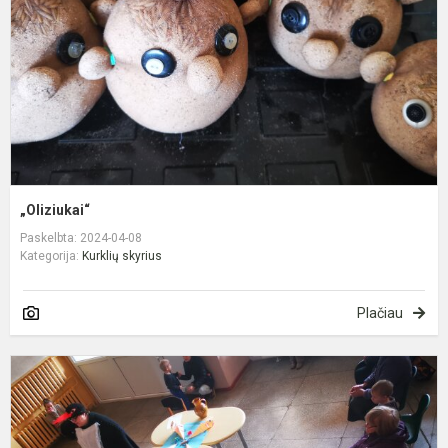
„Oliziukai“
Paskelbta: 2024-04-08
Kategorija:
Kurklių skyrius
Plačiau
G