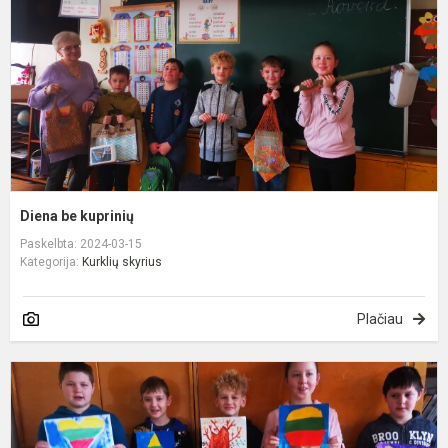
Diena be kuprinių
Paskelbta: 2024-03-15
Kategorija:
Kurklių skyrius
Plačiau
K
1
oj