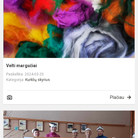
Velti margučiai
Paskelbta: 2024-03-20
Kategorija:
Kurklių skyrius
Plačiau
Ž
d