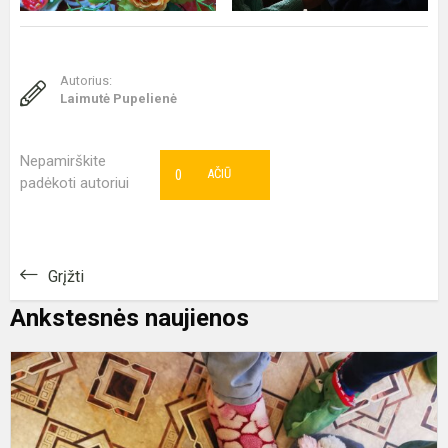
Autorius:
Laimutė Pupelienė
Nepamirškite
0
AČIŪ
padėkoti autoriui
Grįžti
Ankstesnės naujienos
Š
d