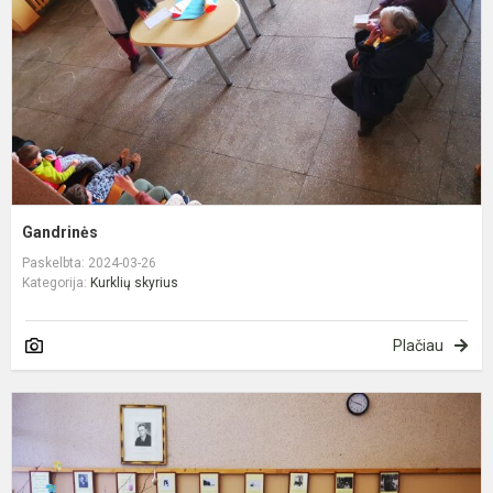
Gandrinės
Paskelbta: 2024-03-26
Kategorija:
Kurklių skyrius
Plačiau
L
V