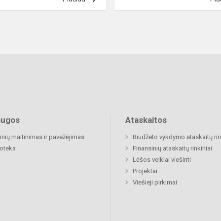
augos
Ataskaitos
nių maitinimas ir pavežėjimas
Biudžeto vykdymo ataskaitų rin
ioteka
Finansinių ataskaitų rinkiniai
Lėšos veiklai viešinti
Projektai
Viešieji pirkimai