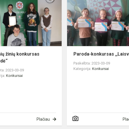
žinių
konkursas
„Temidė“
nių žinių konkursas
Paroda-konkursas ,,Lais
dė“
Paskelbta: 2023-03-09
Kategorija:
Konkursai
ta: 2023-03-09
ija:
Konkursai
Plačiau
Pla