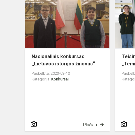
konkursas
,,Lietuvos
istorijos
žinovas“
Nacionalinis konkursas
Teisi
,,Lietuvos istorijos žinovas“
„Temi
Paskelbta: 2023-03-10
Paskelb
Kategorija:
Konkursai
Kategor
Plačiau