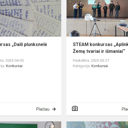
plunksnelė
2023“
rsas „Daili plunksnelė
STEAM konkursas „Aplin
Žemę tvariai ir išmaniai“
ta: 2023-04-05
Paskelbta: 2023-03-27
ija:
Konkursai
Kategorija:
Konkursai
Plačiau
Pla
Teisinių