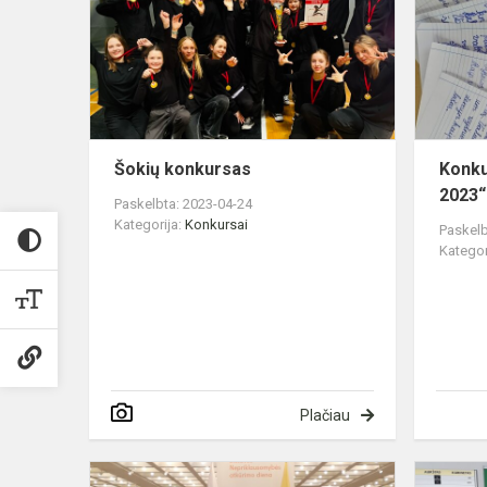
Šokių konkursas
Konku
2023“
Paskelbta: 2023-04-24
Kategorija:
Konkursai
Paskelb
Kategor
Plačiau
Nacionalinis