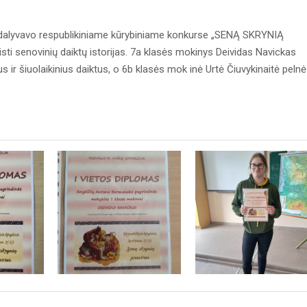
s dalyvavo respublikiniame kūrybiniame konkurse „SENĄ SKRYNIĄ
sti senovinių daiktų istorijas. 7a klasės mokinys Deividas Navickas
us ir šiuolaikinius daiktus, o 6b klasės mok inė Urtė Čiuvykinaitė pelnė 