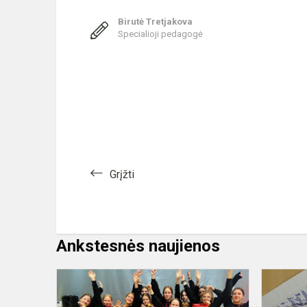
Birutė Tretjakova
Specialioji pedagogė
Grįžti
Ankstesnės naujienos
Šokių
konkursas