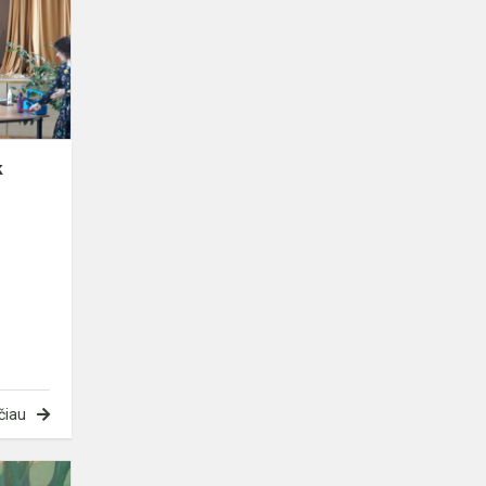
„Aplink
Žemę
tvariai
ir
išmaniai“
k
čiau
Paroda-