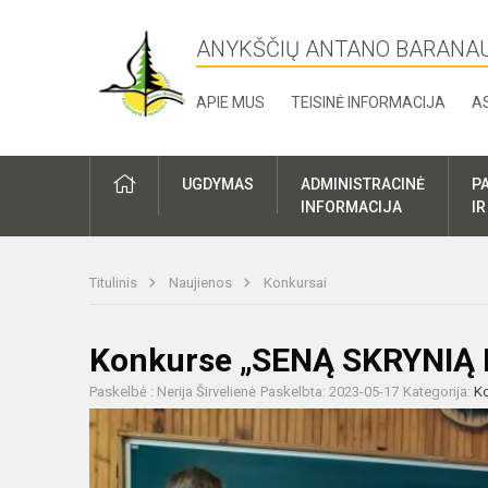
ANYKŠČIŲ ANTANO BARANA
APIE MUS
TEISINĖ INFORMACIJA
A
UGDYMAS
ADMINISTRACINĖ
P
INFORMACIJA
I
Titulinis
Naujienos
Konkursai
Konkurse „SENĄ SKRYNIĄ
Paskelbė : Nerija Širvelienė
Paskelbta: 2023-05-17
Kategorija:
Ko