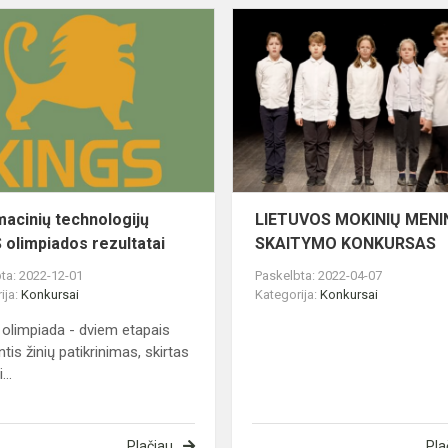
Informacinių
technologijų
KINGS
olimpiados
rezultatai
macinių technologijų
LIETUVOS MOKINIŲ MENI
 olimpiados rezultatai
SKAITYMO KONKURSAS
ta: 2022-12-01
Paskelbta: 2022-04-07
ija:
Konkursai
Kategorija:
Konkursai
olimpiada - dviem etapais
tis žinių patikrinimas, skirtas
...
Plačiau
Pla