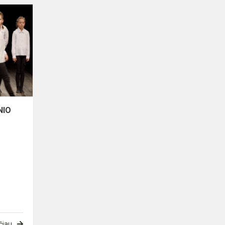
LIETUVOS
MOKINIŲ
MENINIO
SKAITYMO
KONKURSAS
NIO
čiau