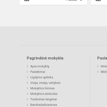
Pagrindinė mokykla
Pasl
Apie mokyklą
Moki
Pasiekimai
Bibl
Ugdymo aplinka
Vizija, misija, vertybės
Mokyklos himnas
Mokyklos simboliai
Tradiciniai renginiai
Bendradarbiavimas