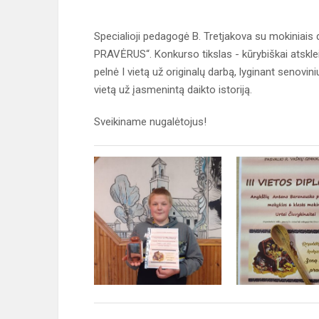
Specialioji pedagogė B. Tretjakova su mokiniai
PRAVĖRUS“. Konkurso tikslas - kūrybiškai atsklei
pelnė I vietą už originalų darbą, lyginant senovini
vietą už įasmenintą daikto istoriją.
Sveikiname nugalėtojus!