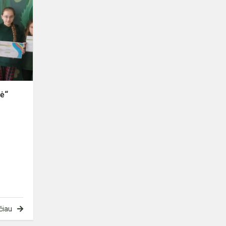
konkursas
,,Laisvė“
vė“
čiau