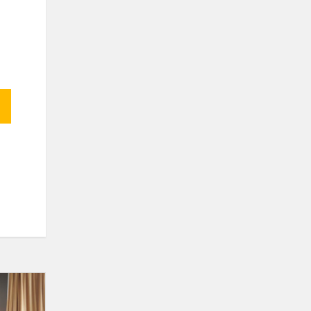
STEAM
konkursas