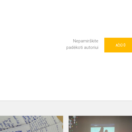
Nepamirškite
0
AČIŪ
padėkoti autoriui
Konkursas
„Daili