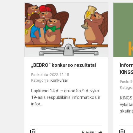
„BEBRO“
konkurso
rezultatai
„BEBRO“ konkurso rezultatai
Infor
KINGS
Paskelbta: 2022-12-15
Kategorija:
Konkursai
Paskelb
Kategor
Lapkričio 14 d. – gruodžio 9 d. vyko
19-asis respublikinis informatikos ir
KINGS 
infor...
vykstan
skatinti
Plačiau