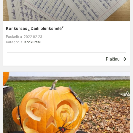
Konkursas ,,Daili plunksnelė“
Paskelbta: 2022-02-23
Kategorija:
Konkursai
Plačiau
P
k
„
ž