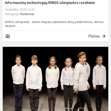
Informacinių technologijų KINGS olimpiados rezultatai
Paskelbta: 2022-12-01
Kategorija:
Konkursai
KINGS olimpiada - dviem etapais vykstantis žinių patikrinimas, skirtas
skatinti...
Plačiau
L
M
M
S
K