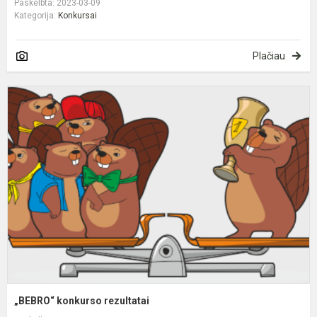
Paskelbta: 2023-03-09
Kategorija:
Konkursai
Plačiau
„
k
r
„BEBRO“ konkurso rezultatai