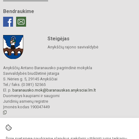
Bendraukime
Steigėjas
Anykščių rajono savivaldybė
Anykščių Antano Baranausko pagrindinė mokykla
Savivaldybės biudžetinė įstaiga
S. Nėries g. 5, 29145 Anykščiai
Tel./ faks. (0 381) 52565
El. p.
baranausko.mok@baranauskas.anyksciai.lm.lt
Duomenys kaupiami ir saugomi
Juridinių asmenų registre
Įmonės kodas 190047449
© 2021. Anykščių Antano Baranausko pagrindinė mokykla. Visos teisės
saugomos.
Šioje svetainėje naudojame slapukus siekdami užtikrinti jums teikiamų
Kopijuoti turinį be raštiško mokyklos administracijos sutikimo griežtai