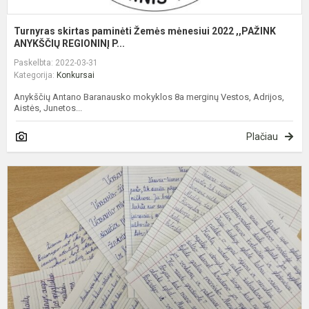
Turnyras skirtas paminėti Žemės mėnesiui 2022 ,,PAŽINK
ANYKŠČIŲ REGIONINĮ P...
Paskelbta: 2022-03-31
Kategorija:
Konkursai
Anykščių Antano Baranausko mokyklos 8a merginų Vestos, Adrijos,
Aistės, Junetos...
Plačiau
K
,,
p