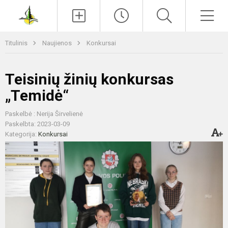
Paieška
Men
Titulinis
Naujienos
Konkursai
Teisinių žinių konkursas
„Temidė“
Paskelbė : Nerija Širvelienė
Paskelbta: 2023-03-09
Kategorija:
Konkursai