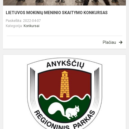
LIETUVOS MOKINIŲ MENINIO SKAITYMO KONKURSAS
Paskelbta: 2022-04-07
Kategorija:
Konkursai
Plačiau
T
s
p
Ž
m
2
,
A