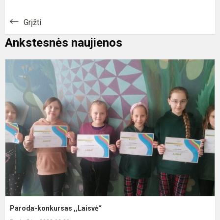
Grįžti
Ankstesnės naujienos
P
k
,
Paroda-konkursas ,,Laisvė“