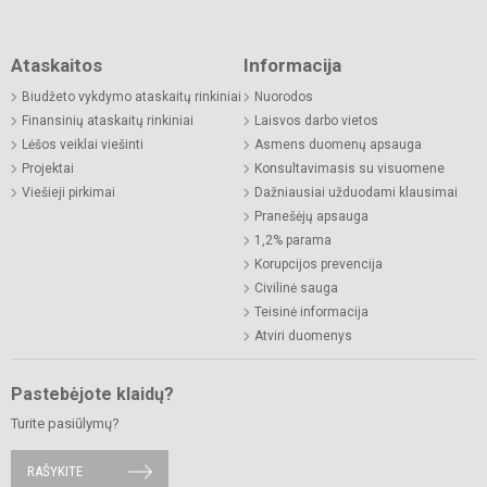
Ataskaitos
Informacija
Biudžeto vykdymo ataskaitų rinkiniai
Nuorodos
Finansinių ataskaitų rinkiniai
Laisvos darbo vietos
Lėšos veiklai viešinti
Asmens duomenų apsauga
Projektai
Konsultavimasis su visuomene
Viešieji pirkimai
Dažniausiai užduodami klausimai
Pranešėjų apsauga
1,2% parama
Korupcijos prevencija
Civilinė sauga
Teisinė informacija
Atviri duomenys
Pastebėjote klaidų?
Turite pasiūlymų?
RAŠYKITE