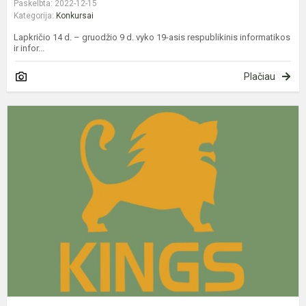
Paskelbta: 2022-12-15
Kategorija:
Konkursai
Lapkričio 14 d. – gruodžio 9 d. vyko 19-asis respublikinis informatikos
ir infor...
Plačiau
I
t
K
o
r