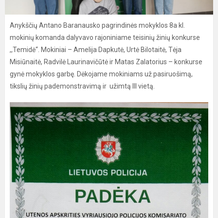
Anykščių Antano Baranausko pagrindinės mokyklos 8a kl.
mokinių komanda dalyvavo rajoniniame teisinių žinių konkurse
,,Temidė“. Mokiniai – Amelija Dapkutė, Urtė Bilotaitė, Tėja
Misiūnaitė, Radvilė Laurinavičūtė ir Matas Zalatorius – konkurse
gynė mokyklos garbę. Dėkojame mokiniams už pasiruošimą,
tikslių žinių pademonstravimą ir užimtą III vietą.