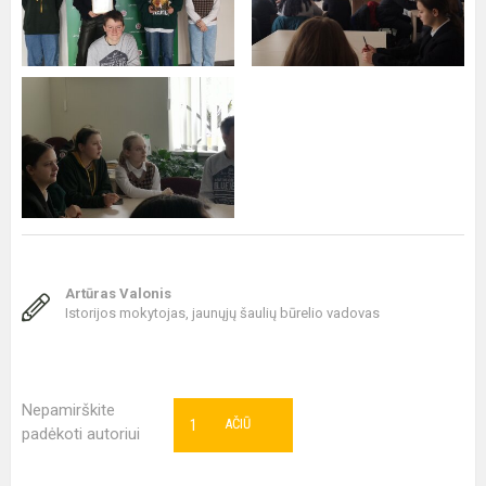
Artūras Valonis
Istorijos mokytojas, jaunųjų šaulių būrelio vadovas
Nepamirškite
1
AČIŪ
padėkoti autoriui