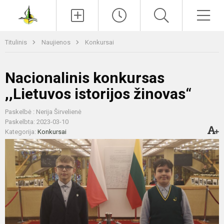
Paieška
Men
Titulinis
Naujienos
Konkursai
Nacionalinis konkursas
,,Lietuvos istorijos žinovas“
Paskelbė : Nerija Širvelienė
Paskelbta: 2023-03-10
Kategorija:
Konkursai