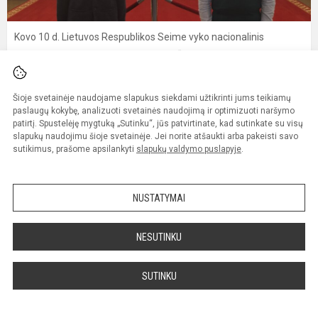
Kovo 10 d. Lietuvos Respublikos Seime vyko nacionalinis
konkursas ,,Lietuvos istorijos žinovas“. Istorines žinias konkurse
tikrinosi ir du baranauskiečiai – 5a klasės mokinys Nojus Žemaitis
ir 6a klasės Kostas Baura. Jie buvo patys jauniausi konkurso, kurį
Šioje svetainėje naudojame slapukus siekdami užtikrinti jums teikiamų
organizavo Lietuvos istorijos mokytojų asociacija, dalyviai.
paslaugų kokybę, analizuoti svetainės naudojimą ir optimizuoti naršymo
patirtį. Spustelėję mygtuką „Sutinku“, jūs patvirtinate, kad sutinkate su visų
Konkursas vyko LR Seimo Kovo 11-osios salėje. Išskirtinė istorinė
slapukų naudojimu šioje svetainėje. Jei norite atšaukti arba pakeisti savo
aplinka paskatino konkurso dalyvius būti pilietiškais ir dar
sutikimus, prašome apsilankyti
slapukų valdymo puslapyje
.
stropiau domėtis Lietuvos istorija.
Mokinius lydintys mokytojai ir tėveliai konferencijų salėje klausėsi
NUSTATYMAI
dr. Vilmos Akmenytės-Ruzgienės paskaitos ,,Sugrįžimas.
Dingusios 1918–1940 m. Lietuvos Respublikos sutartys. Ko moko
NESUTINKU
sugrįžimo istorija?“.
SUTINKU