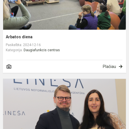
Arbatos diena
Paskelbta: 2024-12-16
Kategorija:
Daugiafunkcis centras
Plačiau
P
„
v
m
2