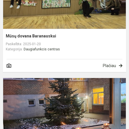
Mūsų dovana Baranauskui
Paskelbta: 2025-01-20
Kategorija:
Daugiafunkcis centras
Plačiau
S
1
o
p