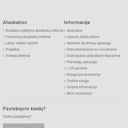
Ataskaitos
Informacija
Biudžeto vykdymo ataskaitų rinkiniai
Nuorodos
Finansinių ataskaitų rinkiniai
Laisvos darbo vietos
Lėšos veiklai viešinti
Asmens duomenų apsauga
Projektai
Konsultavimasis su visuomene
Viešieji pirkimai
Dažniausiai užduodami klausimai
Pranešėjų apsauga
1,2% parama
Korupcijos prevencija
Civilinė sauga
Teisinė informacija
Atviri duomenys
Pastebėjote klaidų?
Turite pasiūlymų?