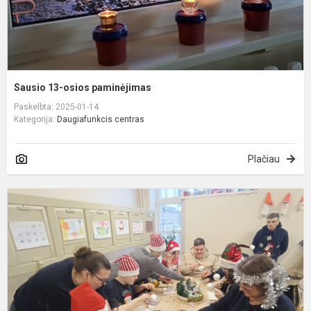
Sausio 13-osios paminėjimas
Paskelbta: 2025-01-14
Kategorija:
Daugiafunkcis centras
Plačiau
K
š
v