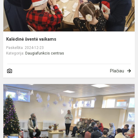
Kalėdinė šventė vaikams
Paskelbta: 2024-12-23
Kategorija:
Daugiafunkcis centras
Plačiau
A
d