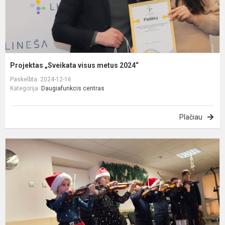
Projektas „Sveikata visus metus 2024“
Paskelbta: 2024-12-16
Kategorija:
Daugiafunkcis centras
Plačiau
K
b