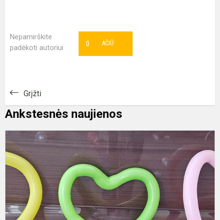
Nepamirškite
0
AČIŪ
padėkoti autoriui
Grįžti
Ankstesnės naujienos
„
t
ir
T