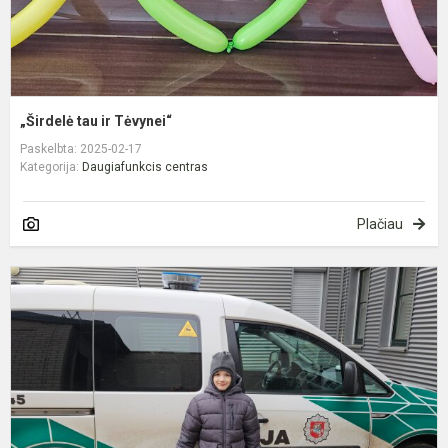
„Širdelė tau ir Tėvynei“
Paskelbta: 2025-02-17
Kategorija:
Daugiafunkcis centras
Plačiau
E
į
P
k