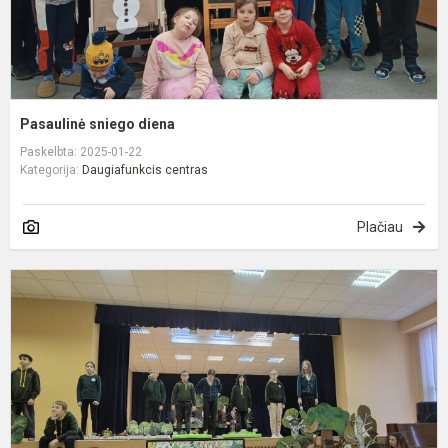
Pasaulinė sniego diena
Paskelbta: 2025-01-22
Kategorija:
Daugiafunkcis centras
Plačiau
M
d
B