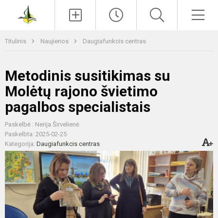
Paieška
Men
Titulinis
Naujienos
Daugiafunkcis centras
Metodinis susitikimas su
Molėtų rajono švietimo
pagalbos specialistais
Paskelbė : Nerija Širvelienė
Paskelbta: 2025-02-25
Kategorija:
Daugiafunkcis centras