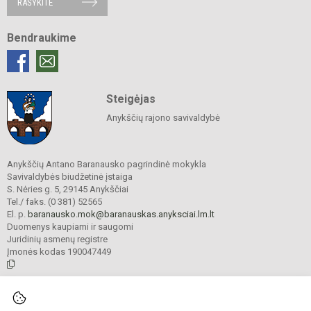
RAŠYKITE
Bendraukime
Steigėjas
Anykščių rajono savivaldybė
Anykščių Antano Baranausko pagrindinė mokykla
Savivaldybės biudžetinė įstaiga
S. Nėries g. 5, 29145 Anykščiai
Tel./ faks. (0 381) 52565
El. p.
baranausko.mok@baranauskas.anyksciai.lm.lt
Duomenys kaupiami ir saugomi
Juridinių asmenų registre
Įmonės kodas 190047449
© 2021. Anykščių Antano Baranausko pagrindinė mokykla. Visos teisės