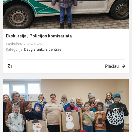
Ekskursija į Policijos komisariatą
Paskelbta: 2025-01-26
Kategorija:
Daugiafunkcis centras
Plačiau
P
s
d