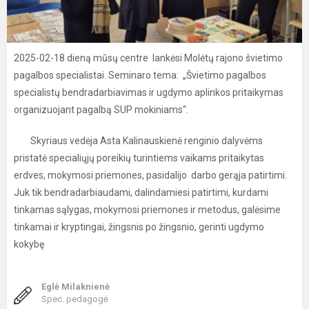
2025-02-18 dieną mūsų centre lankėsi Molėtų rajono švietimo
pagalbos specialistai. Seminaro tema: „Švietimo pagalbos
specialistų bendradarbiavimas ir ugdymo aplinkos pritaikymas
organizuojant pagalbą SUP mokiniams“.
Skyriaus vedėja Asta Kalinauskienė renginio dalyvėms
pristatė specialiųjų poreikių turintiems vaikams pritaikytas
erdves, mokymosi priemones, pasidalijo darbo gerąja patirtimi.
Juk tik bendradarbiaudami, dalindamiesi patirtimi, kurdami
tinkamas sąlygas, mokymosi priemones ir metodus, galėsime
tinkamai ir kryptingai, žingsnis po žingsnio, gerinti ugdymo
kokybę
Eglė Milaknienė
Spec. pedagogė