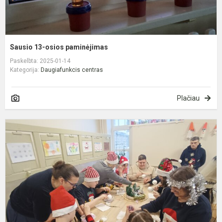
Sausio 13-osios paminėjimas
Paskelbta: 2025-01-14
Kategorija:
Daugiafunkcis centras
Plačiau
K
š
v