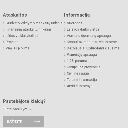
Ataskaitos
Informacija
Biudžeto vykdymo ataskaitų rinkiniai
Nuorodos
Finansinių ataskaitų rinkiniai
Laisvos darbo vietos
Lėšos veiklai viešinti
Asmens duomenų apsauga
Projektai
Konsultavimasis su visuomene
Viešieji pirkimai
Dažniausiai užduodami klausimai
Pranešėjų apsauga
1,2% parama
Korupcijos prevencija
Civilinė sauga
Teisinė informacija
Atviri duomenys
Pastebėjote klaidų?
Turite pasiūlymų?
RAŠYKITE