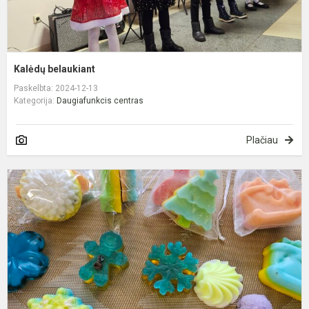
Kalėdų belaukiant
Paskelbta: 2024-12-13
Kategorija:
Daugiafunkcis centras
Plačiau
K
ir
m
t