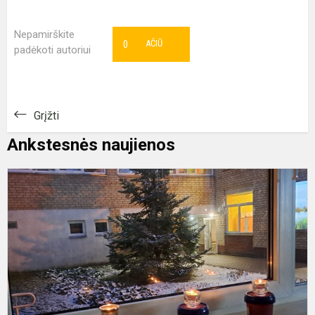
Nepamirškite
0
AČIŪ
padėkoti autoriui
Grįžti
Ankstesnės naujienos
S
1
o
p