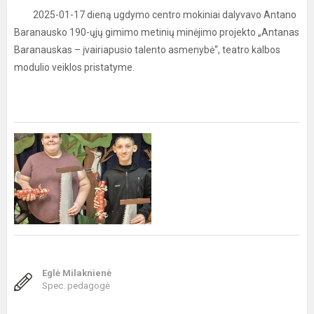
2025-01-17 dieną ugdymo centro mokiniai dalyvavo Antano
Baranausko 190-ųjų gimimo metinių minėjimo projekto „Antanas
Baranauskas – įvairiapusio talento asmenybė“, teatro kalbos
modulio veiklos pristatyme.
Eglė Milaknienė
Spec. pedagogė