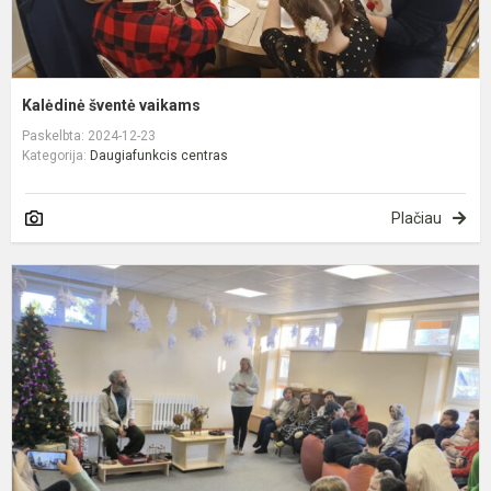
Kalėdinė šventė vaikams
Paskelbta: 2024-12-23
Kategorija:
Daugiafunkcis centras
Plačiau
A
d