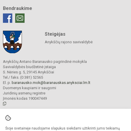
Bendraukime
Steigėjas
Anykščių rajono savivaldybė
Anykščių Antano Baranausko pagrindinė mokykla
Savivaldybės biudžetinė įstaiga
S. Nėries g. 5, 29145 Anykščiai
Tel./ faks. (0 381) 52565
El. p.
baranausko.mok@baranauskas.anyksciai.lm.lt
Duomenys kaupiami ir saugomi
Juridinių asmenų registre
Įmonės kodas 190047449
© 2021. Anykščių Antano Baranausko pagrindinė mokykla. Visos teisės
saugomos.
Šioje svetainėje naudojame slapukus siekdami užtikrinti jums teikiamų
Kopijuoti turinį be raštiško mokyklos administracijos sutikimo griežtai