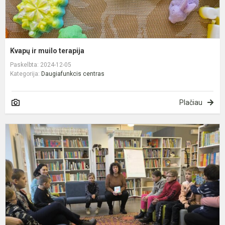
Kvapų ir muilo terapija
Paskelbta: 2024-12-05
Kategorija:
Daugiafunkcis centras
Plačiau
S
s
b