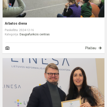
Arbatos diena
Paskelbta: 2024-12-16
Kategorija:
Daugiafunkcis centras
Plačiau
P
„
v
m
2