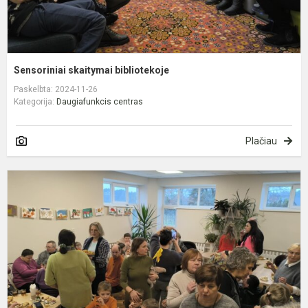
Sensoriniai skaitymai bibliotekoje
Paskelbta: 2024-11-26
Kategorija:
Daugiafunkcis centras
Plačiau
T
d