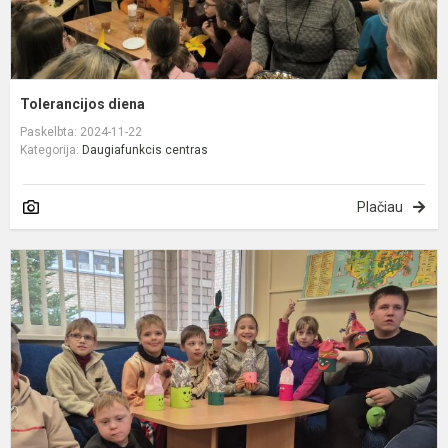
Tolerancijos diena
Paskelbta: 2024-11-22
Kategorija:
Daugiafunkcis centras
Plačiau
K
d