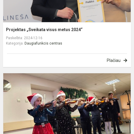
Projektas „Sveikata visus metus 2024“
Paskelbta: 2024-12-16
Kategorija:
Daugiafunkcis centras
Plačiau
K
b