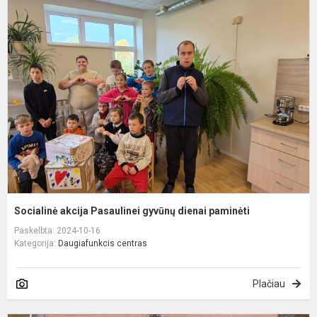
S
a
P
g
d
p
Socialinė akcija Pasaulinei gyvūnų dienai paminėti
Paskelbta: 2024-10-16
Kategorija:
Daugiafunkcis centras
Plačiau