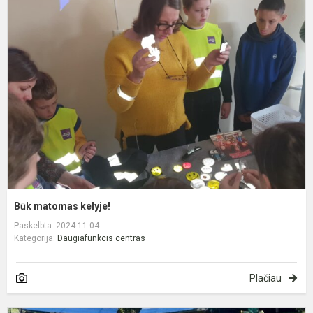
B
m
k
Būk matomas kelyje!
Paskelbta: 2024-11-04
Kategorija:
Daugiafunkcis centras
Plačiau