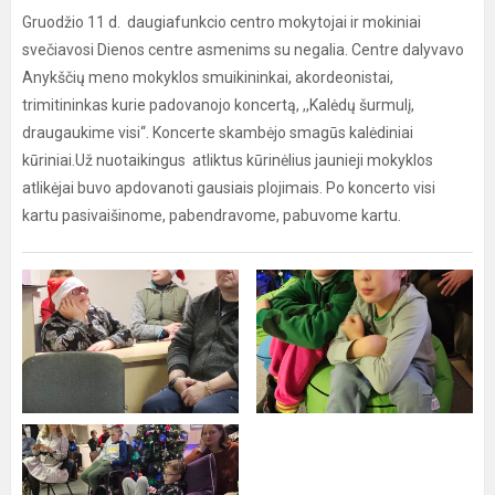
Gruodžio 11 d. daugiafunkcio centro mokytojai ir mokiniai
svečiavosi Dienos centre asmenims su negalia. Centre dalyvavo
Anykščių meno mokyklos smuikininkai, akordeonistai,
trimitininkas kurie padovanojo koncertą, ,,Kalėdų šurmulį,
draugaukime visi‘‘. Koncerte skambėjo smagūs kalėdiniai
kūriniai.Už nuotaikingus atliktus kūrinėlius jaunieji mokyklos
atlikėjai buvo apdovanoti gausiais plojimais. Po koncerto visi
kartu pasivaišinome, pabendravome, pabuvome kartu.