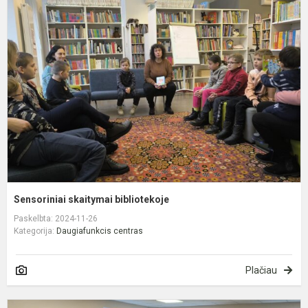
s
b
Sensoriniai skaitymai bibliotekoje
Paskelbta: 2024-11-26
Kategorija:
Daugiafunkcis centras
Plačiau
T