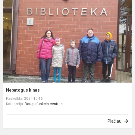
N
k
Nepatogus kinas
Paskelbta: 2024-10-16
Kategorija:
Daugiafunkcis centras
Plačiau