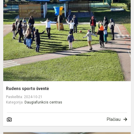
R
s
š
Rudens sporto šventė
Paskelbta: 2024-10-21
Kategorija:
Daugiafunkcis centras
Plačiau