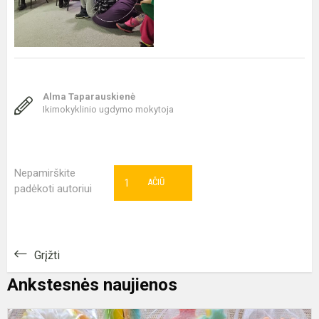
Alma Taparauskienė
Ikimokyklinio ugdymo mokytoja
Nepamirškite
1
AČIŪ
padėkoti autoriui
Grįžti
Ankstesnės naujienos
K