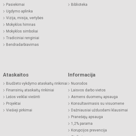
Pasiekimai
Biblioteka
Ugdymo aplinka
Vizija, misija, vertybės
Mokyklos himnas
Mokyklos simboliai
Tradiciniai renginiai
Bendradarbiavimas
Ataskaitos
Informacija
Biudžeto vykdymo ataskaitų rinkiniai
Nuorodos
Finansinių ataskaitų rinkiniai
Laisvos darbo vietos
Lėšos veiklai viešinti
Asmens duomenų apsauga
Projektai
Konsultavimasis su visuomene
Viešieji pirkimai
Dažniausiai užduodami klausimai
Pranešėjų apsauga
1,2% parama
Korupcijos prevencija