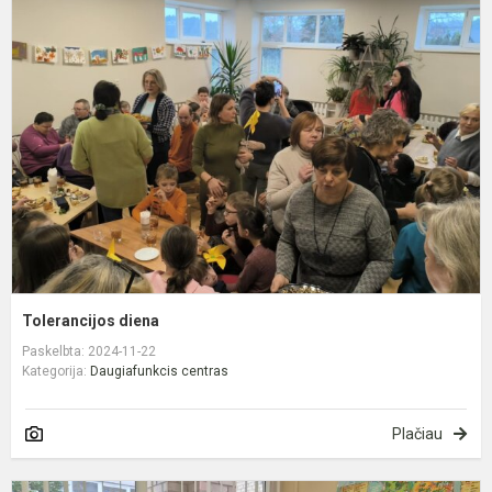
d
Tolerancijos diena
Paskelbta: 2024-11-22
Kategorija:
Daugiafunkcis centras
Plačiau
K