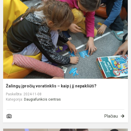
Ž
į
v
–
k
į
jį
n
Žalingų įpročių voratinklis – kaip į jį nepakliūti?
Paskelbta: 2024-11-08
Kategorija:
Daugiafunkcis centras
Plačiau