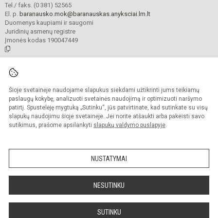
Tel./ faks. (0 381) 52565
El. p.
baranausko.mok@baranauskas.anyksciai.lm.lt
Duomenys kaupiami ir saugomi
Juridinių asmenų registre
Įmonės kodas 190047449
© 2021. Anykščių Antano Baranausko pagrindinė mokykla. Visos teisės
saugomos.
Šioje svetainėje naudojame slapukus siekdami užtikrinti jums teikiamų
Kopijuoti turinį be raštiško mokyklos administracijos sutikimo griežtai
draudžiama.
paslaugų kokybę, analizuoti svetainės naudojimą ir optimizuoti naršymo
patirtį. Spustelėję mygtuką „Sutinku“, jūs patvirtinate, kad sutinkate su visų
Prieinamumo paraiška
Slapukų valdymas
slapukų naudojimu šioje svetainėje. Jei norite atšaukti arba pakeisti savo
sutikimus, prašome apsilankyti
slapukų valdymo puslapyje
.
Sumanus būdas atnaujinti
mokyklos interneto
svetainę
NUSTATYMAI
NESUTINKU
SUTINKU