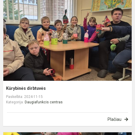
d
Kūrybinės dirbtuvės
Paskelbta: 2024-11-15
Kategorija:
Daugiafunkcis centras
Plačiau