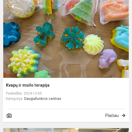
ir
m
t
Kvapų ir muilo terapija
Paskelbta: 2024-12-05
Kategorija:
Daugiafunkcis centras
Plačiau
S