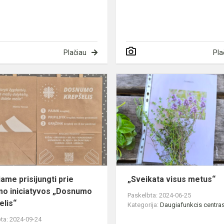
Plačiau
Pla
Kviečiame
prisijungti
prie
gerumo
iniciatyvos
„Dosnumo
krep...
iame prisijungti prie
„Sveikata visus metus“
o iniciatyvos „Dosnumo
Paskelbta: 2024-06-25
elis“
Kategorija:
Daugiafunkcis centra
ta: 2024-09-24