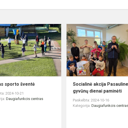
Rudens
sporto
šventė
s sporto šventė
Socialinė akcija Pasauline
gyvūnų dienai paminėti
ta: 2024-10-21
ija:
Daugiafunkcis centras
Paskelbta: 2024-10-16
Kategorija:
Daugiafunkcis centra