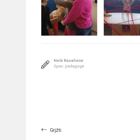
Nelė Rasalienė
Spec. pedagogė
Grįžti