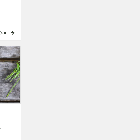
čiau
„Sveikata
visus
metus“
s