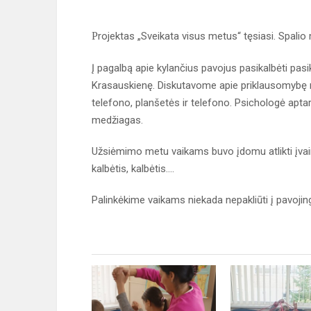
P
rojektas „Sveikata visus metus“ tęsiasi. Spalio m
Į pagalbą apie kylančius pavojus pasikalbėti pa
Krasauskienę. Diskutavome apie priklausomybę nu
telefono, planšetės ir telefono. Psichologė aptarė
medžiagas.
Užsiėmimo metu vaikams buvo įdomu atlikti įvairias
kalbėtis, kalbėtis....
Palinkėkime vaikams niekada nepakliūti į pavojingą