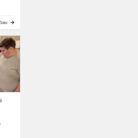
čiau
Socialinė
akcija
Pasaulinei
gyvūnų
dienai
paminėti
i
s