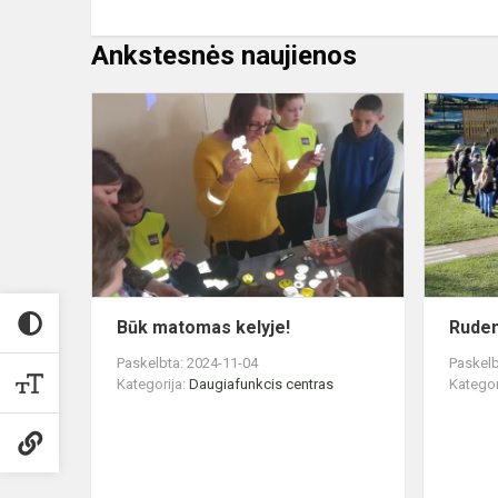
Ankstesnės naujienos
Būk
matomas
kelyje!
Būk matomas kelyje!
Ruden
Paskelbta: 2024-11-04
Paskelb
Kategorija:
Daugiafunkcis centras
Kategor