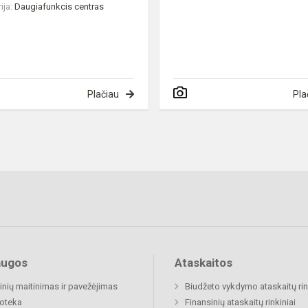
ija:
Daugiafunkcis centras
Plačiau
Pla
augos
Ataskaitos
nių maitinimas ir pavežėjimas
Biudžeto vykdymo ataskaitų rin
ioteka
Finansinių ataskaitų rinkiniai