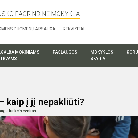
USKO PAGRINDINĖ MOKYKLA
SMENS DUOMENŲ APSAUGA
REKVIZITAI
AGALBA MOKINIAMS
PASLAUGOS
MOKYKLOS
KORU
R TĖVAMS
SKYRIAI
 kaip į jį nepakliūti?
ugiafunkcis centras