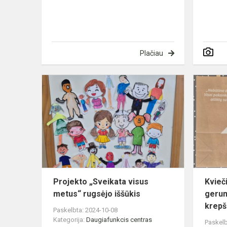
Plačiau
Projekto
„Sveikata
visus
metus“
rugsėjo
iššūkis
Projekto „Sveikata visus
Kvieč
metus“ rugsėjo iššūkis
gerum
krepš
Paskelbta: 2024-10-08
Kategorija:
Daugiafunkcis centras
Paskelb