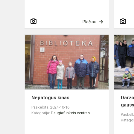
Plačiau
Nepatogus
kinas
Nepatogus kinas
Daržov
gausy
Paskelbta: 2024-10-16
Kategorija:
Daugiafunkcis centras
Paskelb
Kategor