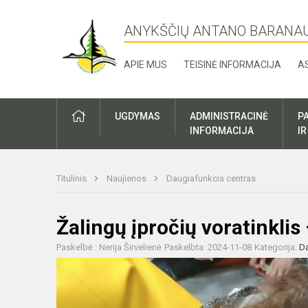
ANYKŠČIŲ ANTANO BARANA
APIE MUS
TEISINĖ INFORMACIJA
A
UGDYMAS
ADMINISTRACINĖ
P
INFORMACIJA
I
Titulinis
Naujienos
Daugiafunkcis centras
Žalingų įpročių voratinklis –
Paskelbė : Nerija Širvelienė
Paskelbta: 2024-11-08
Kategorija:
Da