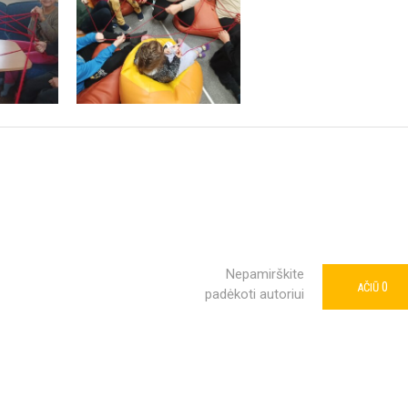
Nepamirškite
0
AČIŪ
padėkoti autoriui