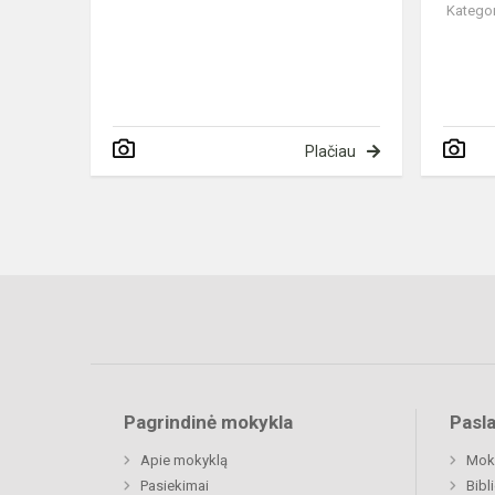
Kategor
Plačiau
Pagrindinė mokykla
Pasl
Apie mokyklą
Moki
Pasiekimai
Bibl