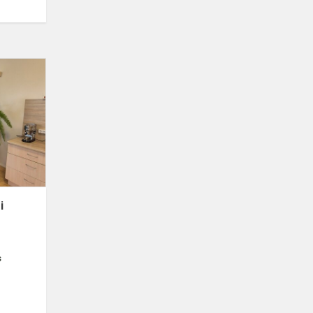
Socialinė
akcija
Pasaulinei
gyvūnų
dienai
paminėti
i
s