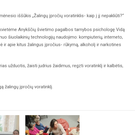
ėnesio iššūkis „Žalingų įpročių voratinklis- kaip į jį nepakliūti?“
sikvietėme Anykščių švietimo pagalbos tarnybos psichologę Vidą
o šiuolaikinių technologijų naudojimo: kompiuterių, interneto,
 ir apie kitus žalingus įpročius- rūkymą, alkoholį ir narkotines
 užduotis, žaisti judrius žaidimus, regzti voratinklį ir kalbėtis,
 žalingų įpročių voratinklį.