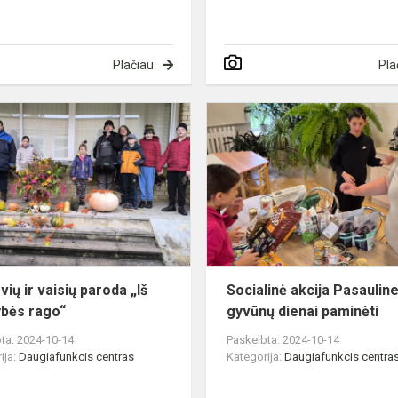
Plačiau
Pla
Daržovių
ir
vaisių
paroda
„Iš
gausybės
rago“
ių ir vaisių paroda „Iš
Socialinė akcija Pasauline
bės rago“
gyvūnų dienai paminėti
ta: 2024-10-14
Paskelbta: 2024-10-14
ija:
Daugiafunkcis centras
Kategorija:
Daugiafunkcis centra