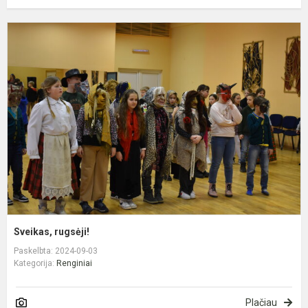
S
r
Sveikas, rugsėji!
Paskelbta: 2024-09-03
Kategorija:
Renginiai
Plačiau