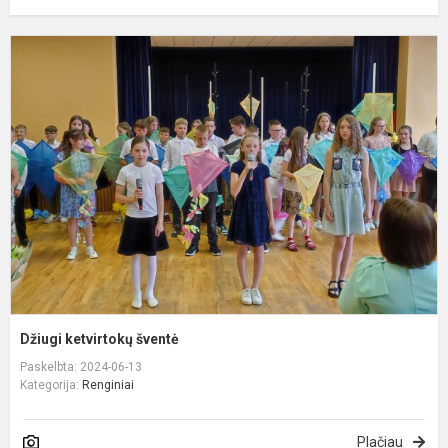
D
k
š
Džiugi ketvirtokų šventė
Paskelbta: 2024-06-13
Kategorija:
Renginiai
Plačiau