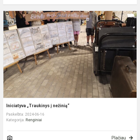
I
„
į
n
Iniciatyva „Traukinys į nežinią“
Paskelbta: 2024-06-16
Kategorija:
Renginiai
Plačiau