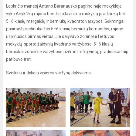
Lapkričio mėnesį Antano Baranausko pagrindinėje mokykloje
vyko Anykščių rajono bendrojo lavinimo mokyklų pradinukų bei
5–6 klasių mergaičių ir berniukų kvadrato varžybos. Sėkmingai
pasirodė pradinukai bei 5–6 klasių berniukų komandos, rajone
užėmusios pirmas vietas. Jie dalyvavo zoninėse Lietuvos
mokyklų sporto žaidynių kvadrato varžybose. 5–6 klasių
berniukai zoninėse varžybose užėmė trečią vietą, pradinukai taip
pat buvo treti.
Sveikinu ir dėkoju visiems varžybų dalyviams.