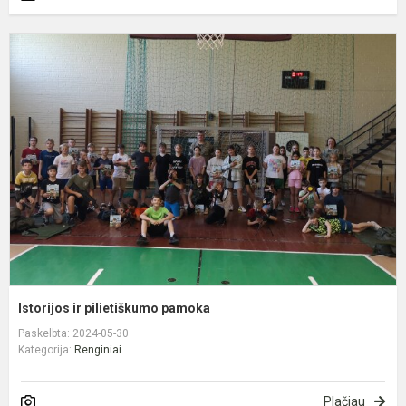
I
ir
p
p
Istorijos ir pilietiškumo pamoka
Paskelbta: 2024-05-30
Kategorija:
Renginiai
Plačiau