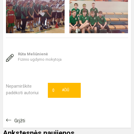
Rūta Meliūnienė
Fizinio ugdymo mokytoja
Nepamirškite
0
AČIŪ
padėkoti autoriui
Grįžti
Ankstesnės naujienos