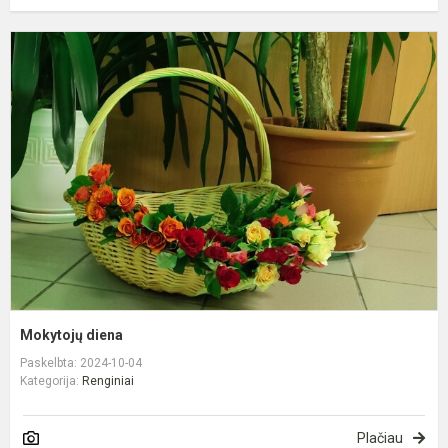
M
d
Mokytojų diena
Paskelbta: 2024-10-04
Kategorija:
Renginiai
Plačiau