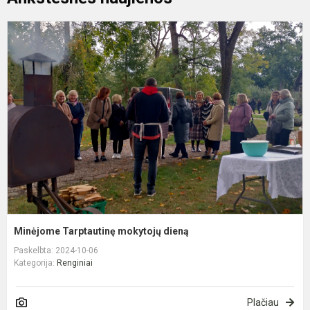
M
T
m
d
Minėjome Tarptautinę mokytojų dieną
Paskelbta: 2024-10-06
Kategorija:
Renginiai
Plačiau