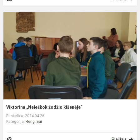
V
„
ž
k
Viktorina „Neieškok žodžio kišenėje“
Paskelbta: 2024-04-26
Kategorija:
Renginiai
Plačiau