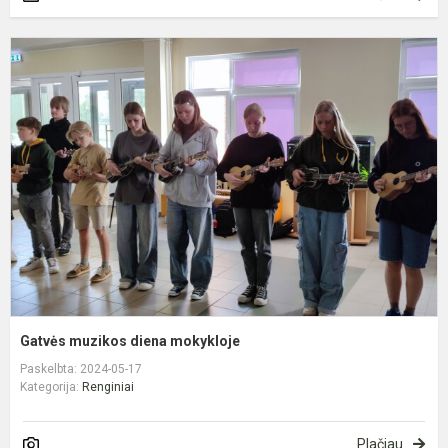
G
m
d
m
Gatvės muzikos diena mokykloje
Paskelbta: 2024-05-17
Kategorija:
Renginiai
Plačiau