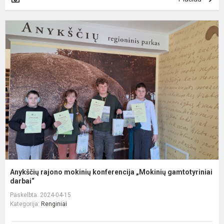
A
r
m
k
„
g
Anykščių rajono mokinių konferencija „Mokinių gamtotyriniai
darbai“
Paskelbta: 2024-04-15
Kategorija:
Renginiai