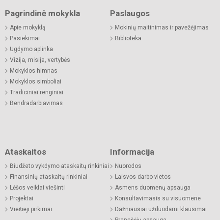
Pagrindinė mokykla
Paslaugos
Apie mokyklą
Mokinių maitinimas ir pavežėjimas
Pasiekimai
Biblioteka
Ugdymo aplinka
Vizija, misija, vertybės
Mokyklos himnas
Mokyklos simboliai
Tradiciniai renginiai
Bendradarbiavimas
Ataskaitos
Informacija
Biudžeto vykdymo ataskaitų rinkiniai
Nuorodos
Finansinių ataskaitų rinkiniai
Laisvos darbo vietos
Lėšos veiklai viešinti
Asmens duomenų apsauga
Projektai
Konsultavimasis su visuomene
Viešieji pirkimai
Dažniausiai užduodami klausimai
Pranešėjų apsauga