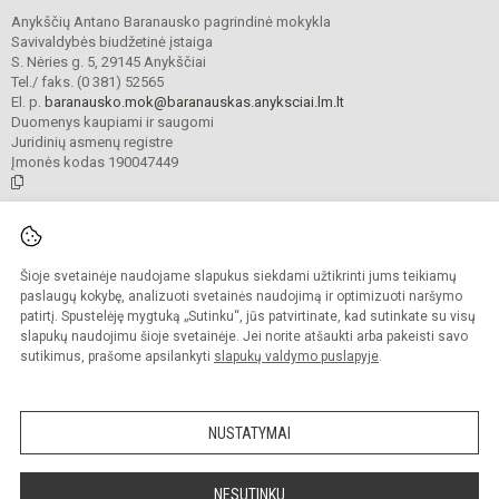
Anykščių Antano Baranausko pagrindinė mokykla
Savivaldybės biudžetinė įstaiga
S. Nėries g. 5, 29145 Anykščiai
Tel./ faks. (0 381) 52565
El. p.
baranausko.mok@baranauskas.anyksciai.lm.lt
Duomenys kaupiami ir saugomi
Juridinių asmenų registre
Įmonės kodas 190047449
© 2021. Anykščių Antano Baranausko pagrindinė mokykla. Visos teisės
saugomos.
Šioje svetainėje naudojame slapukus siekdami užtikrinti jums teikiamų
Kopijuoti turinį be raštiško mokyklos administracijos sutikimo griežtai
draudžiama.
paslaugų kokybę, analizuoti svetainės naudojimą ir optimizuoti naršymo
patirtį. Spustelėję mygtuką „Sutinku“, jūs patvirtinate, kad sutinkate su visų
Prieinamumo paraiška
Slapukų valdymas
slapukų naudojimu šioje svetainėje. Jei norite atšaukti arba pakeisti savo
sutikimus, prašome apsilankyti
slapukų valdymo puslapyje
.
Sumanus būdas atnaujinti
mokyklos interneto
svetainę
NUSTATYMAI
NESUTINKU