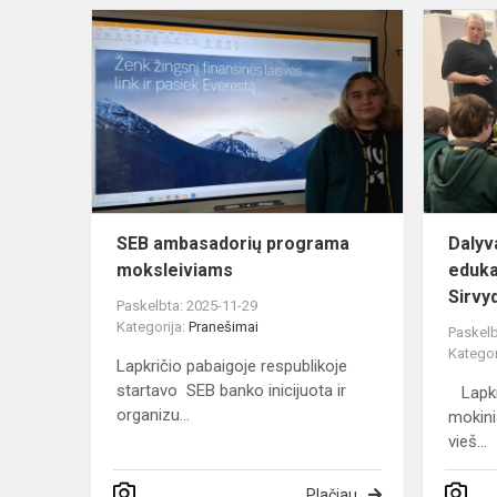
SEB
ambasadori
program...
SEB ambasadorių programa
Daly
moksleiviams
eduka
Sirvy
Paskelbta: 2025-11-29
Kategorija:
Pranešimai
Paskelb
Kategor
Lapkričio pabaigoje respublikoje
startavo SEB banko inicijuota ir
Lapkri
organizu...
mokini
vieš...
Plačiau