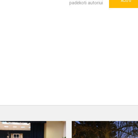
0
AČIŪ
padėkoti autoriui
e
Ketvirtokų
dovana