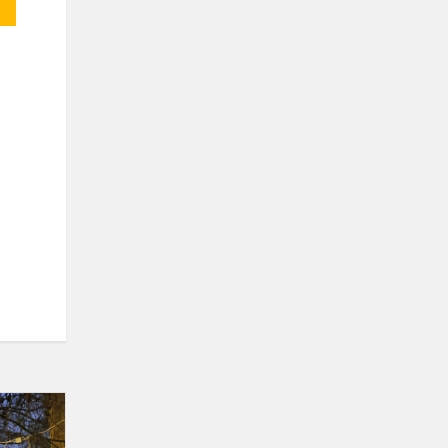
Baranausko
pagrindinė