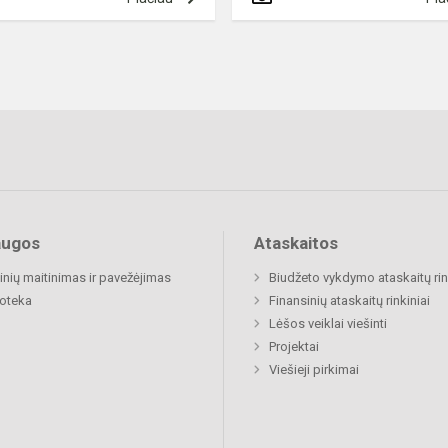
augos
Ataskaitos
nių maitinimas ir pavežėjimas
Biudžeto vykdymo ataskaitų rin
ioteka
Finansinių ataskaitų rinkiniai
Lėšos veiklai viešinti
Projektai
Viešieji pirkimai