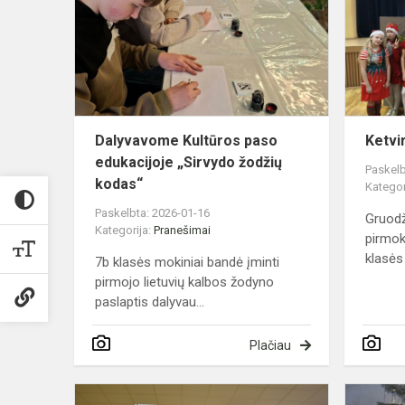
paso
edukacijoje
„Sirvydo
žodžių
kodas“
Dalyvavome Kultūros paso
Ketvi
edukacijoje „Sirvydo žodžių
Paskelb
kodas“
Kategor
Paskelbta: 2026-01-16
Gruodž
Kategorija:
Pranešimai
pirmok
klasės
7b klasės mokiniai bandė įminti
pirmojo lietuvių kalbos žodyno
paslaptis dalyvau...
Plačiau
Šventėme