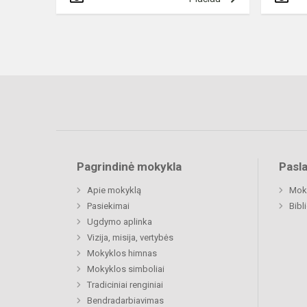
Pagrindinė mokykla
Pasl
Apie mokyklą
Moki
Pasiekimai
Bibl
Ugdymo aplinka
Vizija, misija, vertybės
Mokyklos himnas
Mokyklos simboliai
Tradiciniai renginiai
Bendradarbiavimas