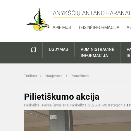
ANYKŠČIŲ ANTANO BARANA
APIE MUS
TEISINĖ INFORMACIJA
A
UGDYMAS
ADMINISTRACINĖ
P
INFORMACIJA
I
Titulinis
Naujienos
Pranešimai
Pilietiškumo akcija
Paskelbė : Nerija Širvelienė
Paskelbta: 2026-01-20
Kategorija:
Pr