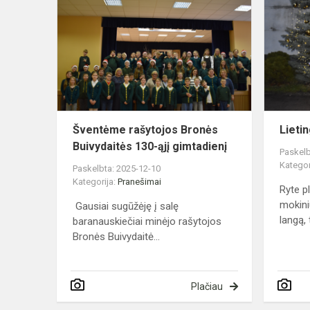
rašytojos
Bronės
Buivydaitės
130-
ąjį
gimtadienį
Šventėme rašytojos Bronės
Lietin
Buivydaitės 130-ąjį gimtadienį
Paskelb
Kategor
Paskelbta: 2025-12-10
Kategorija:
Pranešimai
Ryte pl
mokini
Gausiai sugūžėję į salę
langą, 
baranauskiečiai minėjo rašytojos
Bronės Buivydaitė...
Plačiau