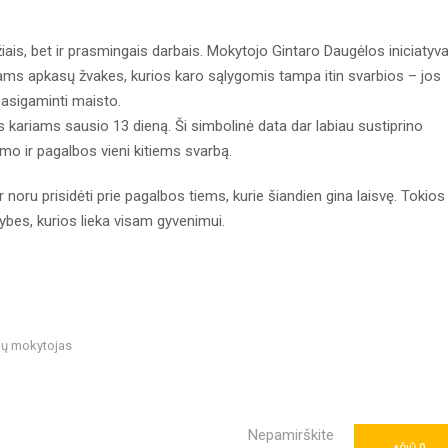
s, bet ir prasmingais darbais. Mokytojo Gintaro Daugėlos iniciatyv
ams apkasų žvakes, kurios karo sąlygomis tampa itin svarbios – jos
 pasigaminti maisto.
iams sausio 13 dieną. Ši simbolinė data dar labiau sustiprino
mo ir pagalbos vieni kitiems svarbą.
ru prisidėti prie pagalbos tiems, kurie šiandien gina laisvę. Tokios
rtybes, kurios lieka visam gyvenimui.
jų mokytojas
Nepamirškite