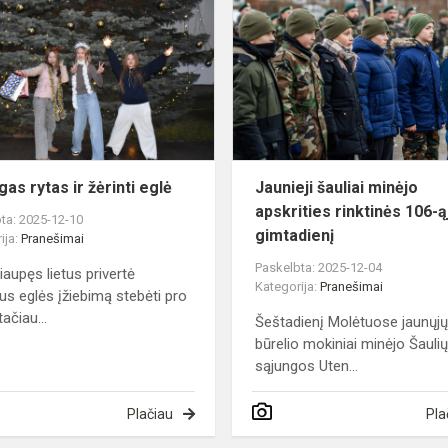
rytas
ir
žėrinti
eglė
gas rytas ir žėrinti eglė
Jaunieji šauliai minėjo
apskrities rinktinės 106-ą
ta: 2025-12-10
gimtadienį
ija:
Pranešimai
Paskelbta: 2025-12-04
iaupęs lietus privertė
Kategorija:
Pranešimai
us eglės įžiebimą stebėti pro
tačiau...
Šeštadienį Molėtuose jaunųjų
būrelio mokiniai minėjo Šauli
sąjungos Uten...
Plačiau
Pla