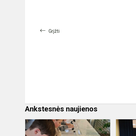
Grįžti
Ankstesnės naujienos
Dalyvavom
Kultūros