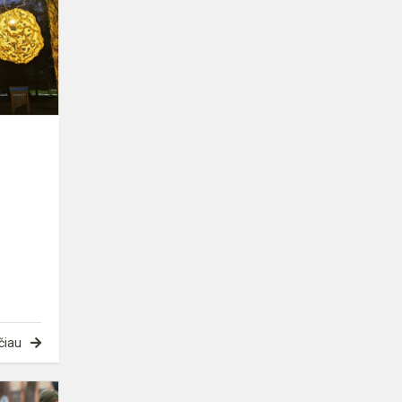
mokykla
2025
čiau
Jaunieji