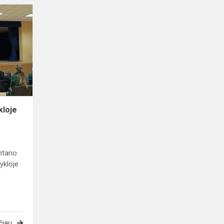
Kariuomenės
diena
mokykloje
kloje
Antano
ykloje
čiau