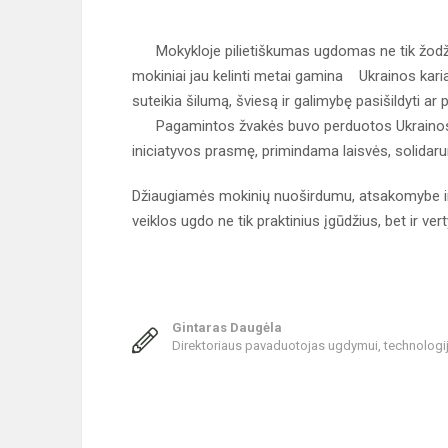
Mokykloje pilietiškumas ugdomas ne tik žodžiai
mokiniai jau kelinti metai gamina Ukrainos kari
suteikia šilumą, šviesą ir galimybę pasišildyti ar
Pagamintos žvakės buvo perduotos Ukrainos kar
iniciatyvos prasmę, primindama laisvės, solidaru
Džiaugiamės mokinių nuoširdumu, atsakomybe ir no
veiklos ugdo ne tik praktinius įgūdžius, bet ir ve
Gintaras Daugėla
Direktoriaus pavaduotojas ugdymui, technologi