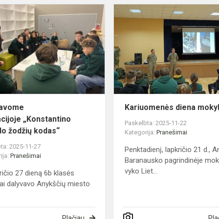
Dalyvavome
ų
edukacijoje „Konstantino
Sirvydo
žodžių
kodas“
vavome
Kariuomenės diena moky
cijoje „Konstantino
Paskelbta: 2025-11-22
do žodžių kodas“
Kategorija:
Pranešimai
ta: 2025-11-27
Penktadienį, lapkričio 21 d., 
ija:
Pranešimai
Baranausko pagrindinėje mok
vyko Liet...
čio 27 dieną 6b klasės
ai dalyvavo Anykščių miesto
Plačiau
Pla