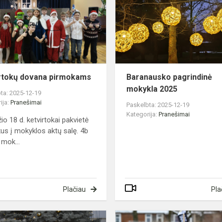
pirmokams
rtokų dovana pirmokams
Baranausko pagrindinė
mokykla 2025
ta: 2025-12-19
ija:
Pranešimai
Paskelbta: 2025-12-19
Kategorija:
Pranešimai
io 18 d. ketvirtokai pakvietė
us į mokyklos aktų salę. 4b
 mok...
Plačiau
Pla
Lietingas