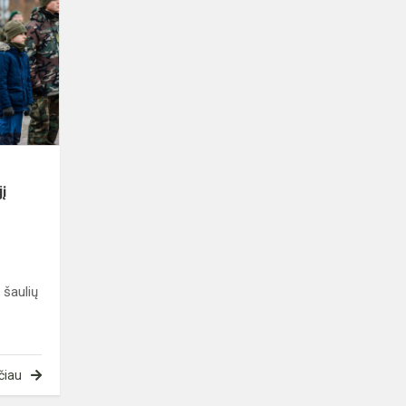
šauliai
minėjo
apskrities
rinktinės
106-
ąjį
gimtad...
jį
 šaulių
ų
čiau