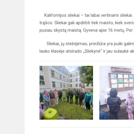
Kalifornijos sliekai – tai labai vertinami slieka
trąšos. Sliekai gali apdirbti tiek maisto, kiek sveri
pusiau skystą maistą. Gyvena apie 16 metų. Per
Sliekai, jų stebėjimas, priežiūra yra puiki gal
lauko klasėje atsirado „Sliekynė“ ir jau sulaukė