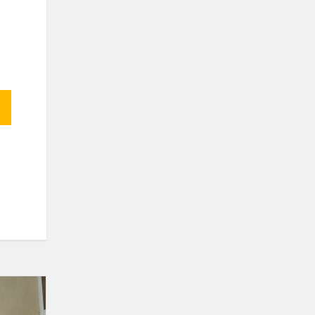
Respublikinė
pradinukų