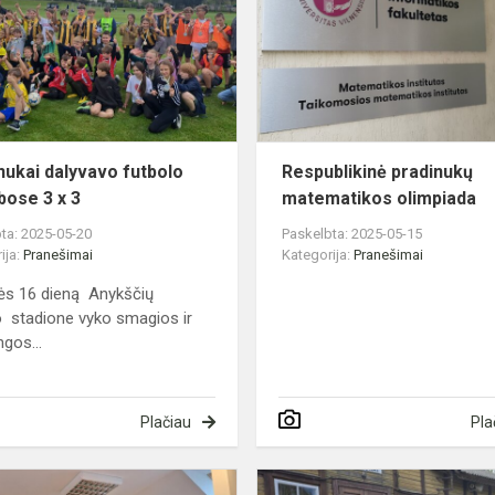
futbolo
varžybose
3
x
3
nukai dalyvavo futbolo
Respublikinė pradinukų
bose 3 x 3
matematikos olimpiada
ta: 2025-05-20
Paskelbta: 2025-05-15
ija:
Pranešimai
Kategorija:
Pranešimai
ės 16 dieną Anykščių
 stadione vyko smagios ir
ngos...
Plačiau
Pla
Anykščių