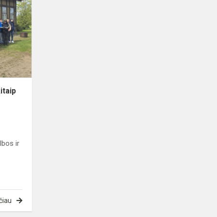
7-
ąją
pamokos
kitaip
itaip
bos ir
čiau