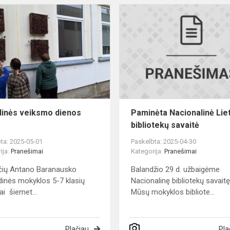
Globalinės
veiksmo
dienos
2025
linės veiksmo dienos
Paminėta Nacionalinė Lie
bibliotekų savaitė
ta: 2025-05-01
Paskelbta: 2025-04-30
ija:
Pranešimai
Kategorija:
Pranešimai
čių Antano Baranausko
Balandžio 29 d. užbaigėme
dinės mokyklos 5-7 klasių
Nacionalinę bibliotekų savaitę
ai šiemet...
Mūsų mokyklos bibliote...
Plačiau
Pla