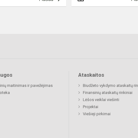
augos
Ataskaitos
nių maitinimas ir pavežėjimas
Biudžeto vykdymo ataskaitų rin
ioteka
Finansinių ataskaitų rinkiniai
Lėšos veiklai viešinti
Projektai
Viešieji pirkimai