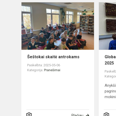
Šeštokai
skaitė
antrokams
Šeštokai skaitė antrokams
Globa
2025
Paskelbta: 2025-05-06
Kategorija:
Pranešimai
Paskelb
Kategor
Anykš
pagrin
mokini
Plačiau