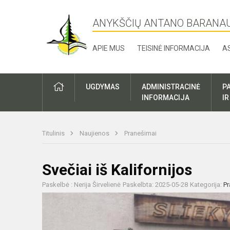
ANYKŠČIŲ ANTANO BARANA
APIE MUS
TEISINĖ INFORMACIJA
A
UGDYMAS
ADMINISTRACINĖ
P
INFORMACIJA
I
Titulinis
Naujienos
Pranešimai
Svečiai iš Kalifornijos
Paskelbė : Nerija Širvelienė
Paskelbta: 2025-05-28
Kategorija:
Pr