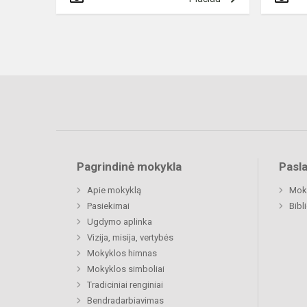
Pagrindinė mokykla
Pasl
Apie mokyklą
Moki
Pasiekimai
Bibl
Ugdymo aplinka
Vizija, misija, vertybės
Mokyklos himnas
Mokyklos simboliai
Tradiciniai renginiai
Bendradarbiavimas