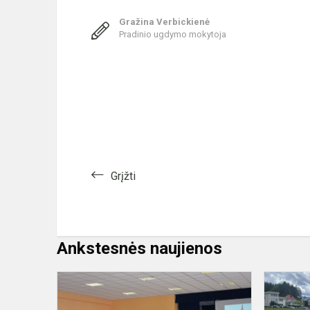
Gražina Verbickienė
Pradinio ugdymo mokytoja
Grįžti
Ankstesnės naujienos
Tinklaveiko
renginys