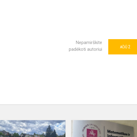
Nepamirškite
2
AČIŪ
padėkoti autoriui
s
Pradinukai
dalyvavo