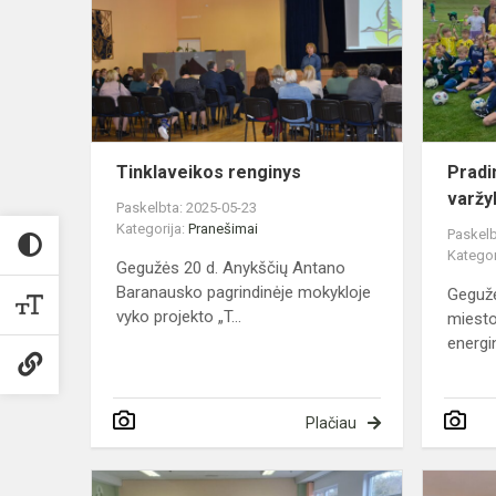
Tinklaveikos renginys
Pradi
varžy
Paskelbta: 2025-05-23
Kategorija:
Pranešimai
Paskelb
Kategor
Gegužės 20 d. Anykščių Antano
Baranausko pagrindinėje mokykloje
Geguž
vyko projekto „T...
miesto
energi
Plačiau
Svečiai