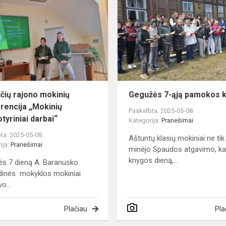
rajono
mokinių
konferencija
„Mokinių
“
gamtotyriniai...
čių rajono mokinių
Gegužės 7-ąją pamokos k
rencija „Mokinių
Paskelbta: 2025-05-08
tyriniai darbai“
Kategorija:
Pranešimai
ta: 2025-05-08
Aštuntų klasių mokiniai ne tik
ija:
Pranešimai
minėjo Spaudos atgavimo, kal
knygos dieną,...
s 7 dieną A. Baranusko
dinės mokyklos mokiniai
o...
Plačiau
Pla