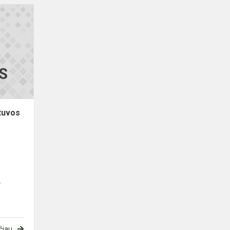
Paminėta
Nacionalinė
Lietuvos
bibliotekų
savaitė
tuvos
.
čiau