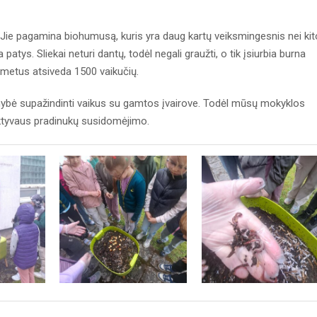
i. Jie pagamina biohumusą, kuris yra daug kartų veiksmingesnis nei ki
a patys. Sliekai neturi dantų, todėl negali graužti, o tik įsiurbia burna
 metus atsiveda 1500 vaikučių.
imybė supažindinti vaikus su gamtos įvairove. Todėl mūsų mokyklos
 aktyvaus pradinukų susidomėjimo.