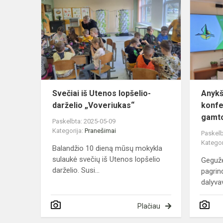
iš
Utenos
lopšelio-
darželio
„Voveriukas
Svečiai iš Utenos lopšelio-
Anykš
darželio „Voveriukas“
konfe
gamto
Paskelbta: 2025-05-09
Kategorija:
Pranešimai
Paskelb
Kategor
Balandžio 10 dieną mūsų mokykla
sulaukė svečių iš Utenos lopšelio
Gegužė
darželio. Susi...
pagrin
dalyvav
Plačiau