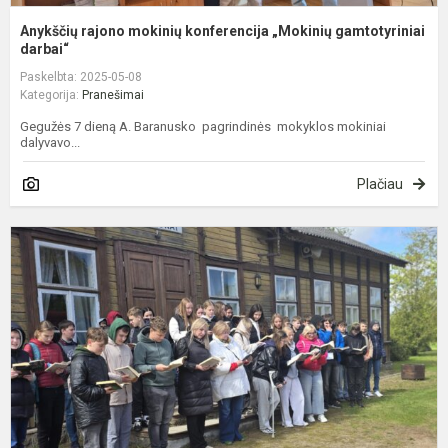
Anykščių rajono mokinių konferencija „Mokinių gamtotyriniai
darbai“
Paskelbta: 2025-05-08
Kategorija:
Pranešimai
Gegužės 7 dieną A. Baranusko pagrindinės mokyklos mokiniai
dalyvavo...
Plačiau
G
7
ą
p
k