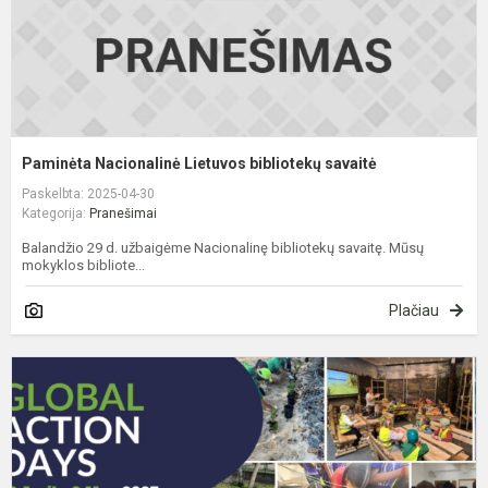
Paminėta Nacionalinė Lietuvos bibliotekų savaitė
Paskelbta: 2025-04-30
Kategorija:
Pranešimai
Balandžio 29 d. užbaigėme Nacionalinę bibliotekų savaitę. Mūsų
mokyklos bibliote...
Plačiau
G
v
d