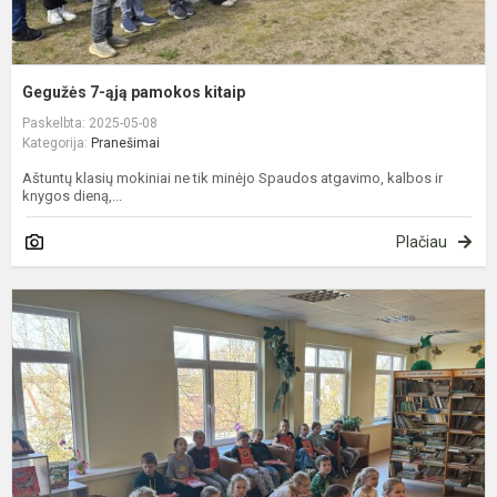
Gegužės 7-ąją pamokos kitaip
Paskelbta: 2025-05-08
Kategorija:
Pranešimai
Aštuntų klasių mokiniai ne tik minėjo Spaudos atgavimo, kalbos ir
knygos dieną,...
Plačiau
Š
s
a