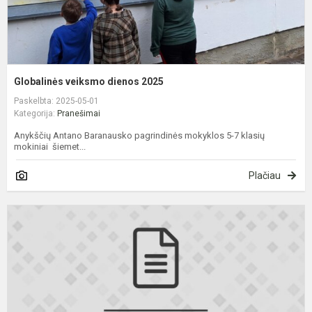
Globalinės veiksmo dienos 2025
Paskelbta: 2025-05-01
Kategorija:
Pranešimai
Anykščių Antano Baranausko pagrindinės mokyklos 5-7 klasių
mokiniai šiemet...
Plačiau
P
N
L
b
s