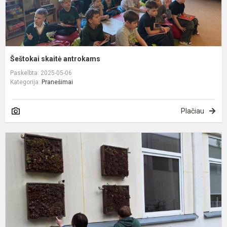
Šeštokai skaitė antrokams
Paskelbta: 2025-05-06
Kategorija:
Pranešimai
Plačiau
G
v
d
2