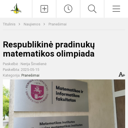
Paieška
Men
Titulinis
Naujienos
Pranešimai
Respublikinė pradinukų
matematikos olimpiada
Paskelbė : Nerija Širvelienė
Paskelbta: 2025-05-15
Kategorija:
Pranešimai