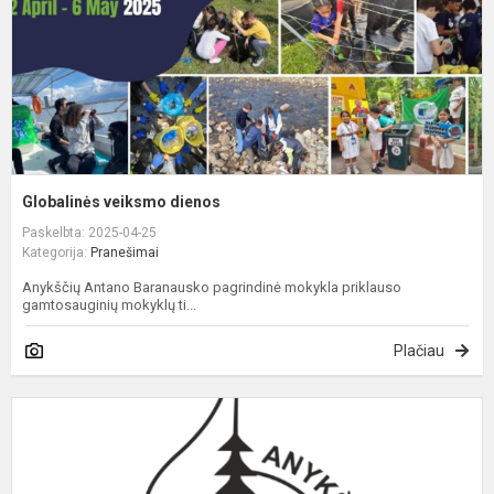
Globalinės veiksmo dienos
Paskelbta: 2025-04-25
Kategorija:
Pranešimai
Anykščių Antano Baranausko pagrindinė mokykla priklauso
gamtosauginių mokyklų ti...
Plačiau
I
d
p
p