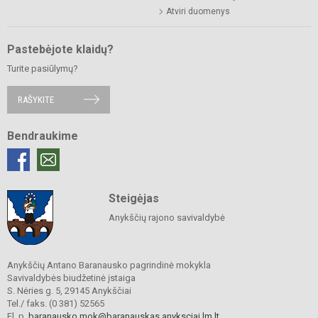
Atviri duomenys
Pastebėjote klaidų?
Turite pasiūlymų?
RAŠYKITE
Bendraukime
Steigėjas
Anykščių rajono savivaldybė
Anykščių Antano Baranausko pagrindinė mokykla
Savivaldybės biudžetinė įstaiga
S. Nėries g. 5, 29145 Anykščiai
Tel./ faks. (0 381) 52565
El. p.
baranausko.mok@baranauskas.anyksciai.lm.lt