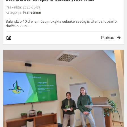
Paskelbta: 2025-05-09
Kategorija:
Pranešimai
Balandžio 10 dieną mūsų mokykla sulaukė svečių iš Utenos lopšelio
darželio. Susi...
Plačiau
A
r
m
k
„
g