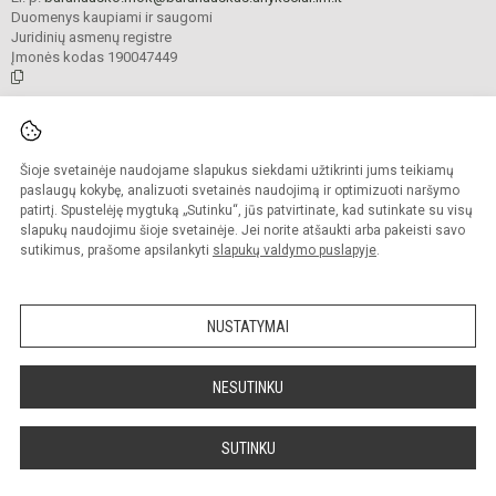
Duomenys kaupiami ir saugomi
Juridinių asmenų registre
Įmonės kodas 190047449
© 2021. Anykščių Antano Baranausko pagrindinė mokykla. Visos teisės
saugomos.
Šioje svetainėje naudojame slapukus siekdami užtikrinti jums teikiamų
Kopijuoti turinį be raštiško mokyklos administracijos sutikimo griežtai
draudžiama.
paslaugų kokybę, analizuoti svetainės naudojimą ir optimizuoti naršymo
patirtį. Spustelėję mygtuką „Sutinku“, jūs patvirtinate, kad sutinkate su visų
Prieinamumo paraiška
Slapukų valdymas
slapukų naudojimu šioje svetainėje. Jei norite atšaukti arba pakeisti savo
sutikimus, prašome apsilankyti
slapukų valdymo puslapyje
.
Sumanus būdas atnaujinti
mokyklos interneto
svetainę
NUSTATYMAI
NESUTINKU
SUTINKU