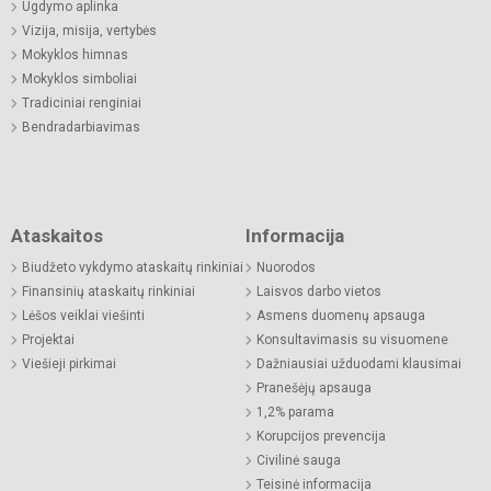
Ugdymo aplinka
Vizija, misija, vertybės
Mokyklos himnas
Mokyklos simboliai
Tradiciniai renginiai
Bendradarbiavimas
Ataskaitos
Informacija
Biudžeto vykdymo ataskaitų rinkiniai
Nuorodos
Finansinių ataskaitų rinkiniai
Laisvos darbo vietos
Lėšos veiklai viešinti
Asmens duomenų apsauga
Projektai
Konsultavimasis su visuomene
Viešieji pirkimai
Dažniausiai užduodami klausimai
Pranešėjų apsauga
1,2% parama
Korupcijos prevencija
Civilinė sauga
Teisinė informacija