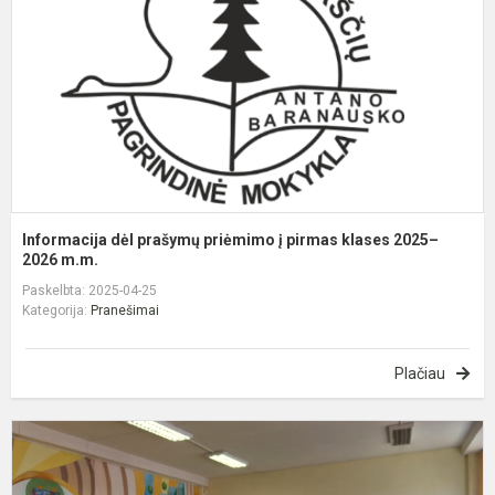
į
p
k
2
2
Informacija dėl prašymų priėmimo į pirmas klases 2025–
2026 m.m.
Paskelbta: 2025-04-25
Kategorija:
Pranešimai
Plačiau
F
r
s