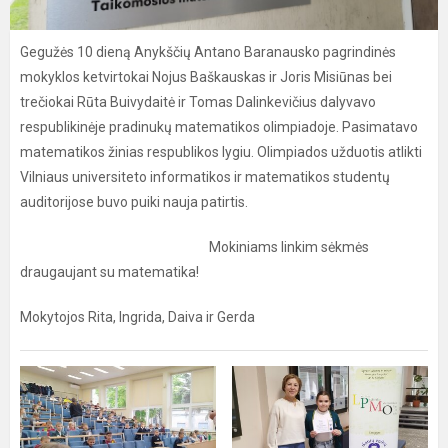
Gegužės 10 dieną Anykščių Antano Baranausko pagrindinės
mokyklos ketvirtokai Nojus Baškauskas ir Joris Misiūnas bei
trečiokai Rūta Buivydaitė ir Tomas Dalinkevičius dalyvavo
respublikinėje pradinukų matematikos olimpiadoje. Pasimatavo
matematikos žinias respublikos lygiu. Olimpiados užduotis atlikti
Vilniaus universiteto informatikos ir matematikos studentų
auditorijose buvo puiki nauja patirtis.
Mokiniams linkim sėkmės
draugaujant su matematika!
Mokytojos Rita, Ingrida, Daiva ir Gerda