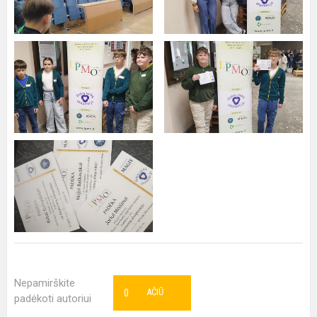
Nepamirškite
0
AČIŪ
padėkoti autoriui