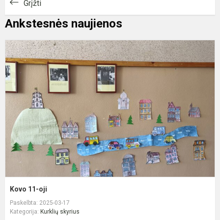
Grįžti
Ankstesnės naujienos
K
1
oj
Kovo 11-oji
Paskelbta: 2025-03-17
Kategorija:
Kurklių skyrius