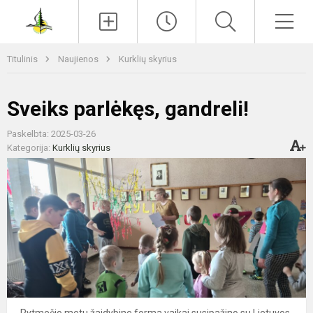
Paieška
Men
Titulinis
Naujienos
Kurklių skyrius
Sveiks parlėkęs, gandreli!
Paskelbta: 2025-03-26
Kategorija:
Kurklių skyrius