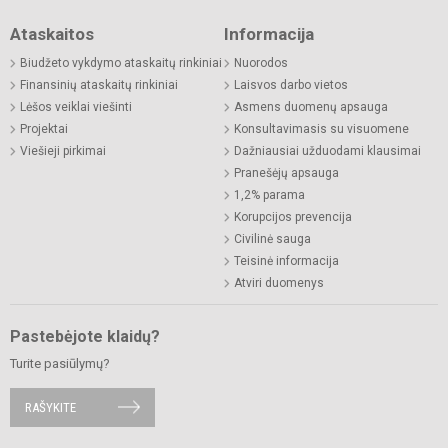
Ataskaitos
Informacija
Biudžeto vykdymo ataskaitų rinkiniai
Nuorodos
Finansinių ataskaitų rinkiniai
Laisvos darbo vietos
Lėšos veiklai viešinti
Asmens duomenų apsauga
Projektai
Konsultavimasis su visuomene
Viešieji pirkimai
Dažniausiai užduodami klausimai
Pranešėjų apsauga
1,2% parama
Korupcijos prevencija
Civilinė sauga
Teisinė informacija
Atviri duomenys
Pastebėjote klaidų?
Turite pasiūlymų?
RAŠYKITE