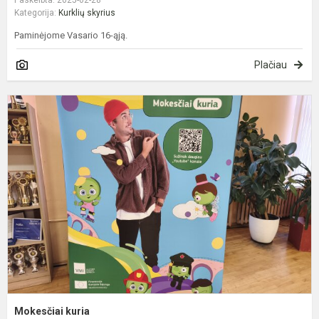
Kategorija:
Kurklių skyrius
Paminėjome Vasario 16-ąją.
Plačiau
M
k
Mokesčiai kuria