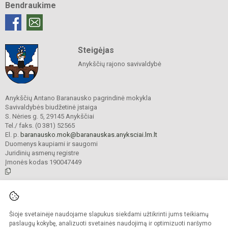
Bendraukime
Steigėjas
Anykščių rajono savivaldybė
Anykščių Antano Baranausko pagrindinė mokykla
Savivaldybės biudžetinė įstaiga
S. Nėries g. 5, 29145 Anykščiai
Tel./ faks. (0 381) 52565
El. p.
baranausko.mok@baranauskas.anyksciai.lm.lt
Duomenys kaupiami ir saugomi
Juridinių asmenų registre
Įmonės kodas 190047449
© 2021. Anykščių Antano Baranausko pagrindinė mokykla. Visos teisės
saugomos.
Šioje svetainėje naudojame slapukus siekdami užtikrinti jums teikiamų
Kopijuoti turinį be raštiško mokyklos administracijos sutikimo griežtai
draudžiama.
paslaugų kokybę, analizuoti svetainės naudojimą ir optimizuoti naršymo