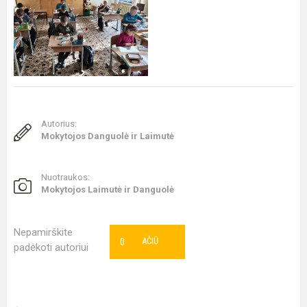
Autorius:
Mokytojos Danguolė ir Laimutė
Nuotraukos:
Mokytojos Laimutė ir Danguolė
Nepamirškite
0
AČIŪ
padėkoti autoriui