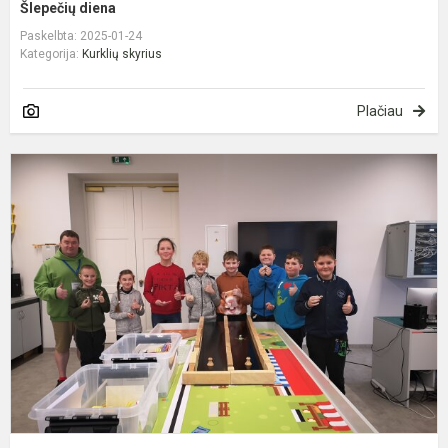
Šlepečių diena
Paskelbta: 2025-01-24
Kategorija:
Kurklių skyrius
Plačiau
M
l