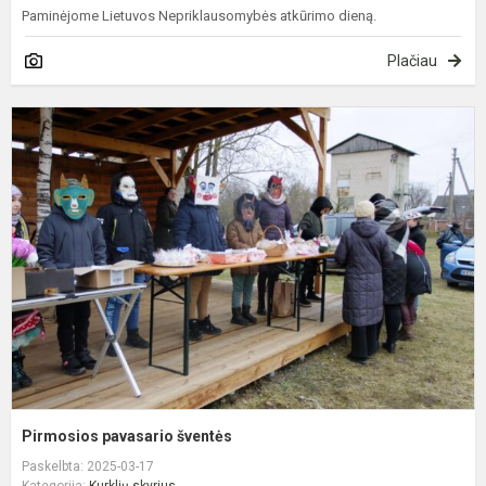
Paminėjome Lietuvos Nepriklausomybės atkūrimo dieną.
Plačiau
P
p
š
Pirmosios pavasario šventės
Paskelbta: 2025-03-17