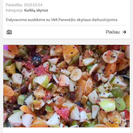
Paskelbta: 2025-02-04
Kategorija:
Kurklių skyrius
Dalyvavome susitikime su VMI Panevėžio skyriaus darbuotojomis.
Plačiau
V
s
-
s
ir
g
d