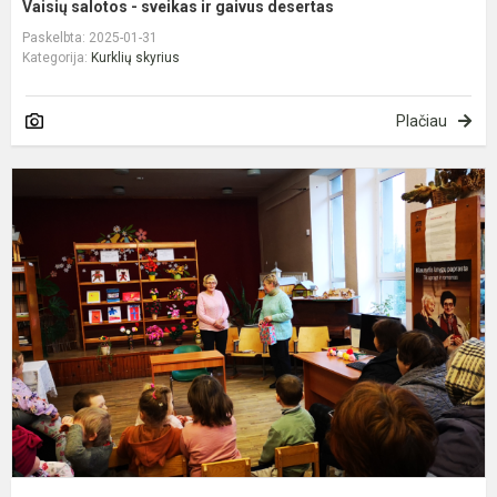
Vaisių salotos - sveikas ir gaivus desertas
Paskelbta: 2025-01-31
Kategorija:
Kurklių skyrius
Plačiau
„I
p
s
g