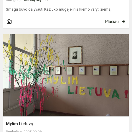
Kategorija:
Kurklių skyrius
Smagu buvo dalyvauti Kaziuko mugėje ir iš kiemo varyti žiemą.
Plačiau
M
L
Mylim Lietuvą
Paskelbta: 2025-02-28