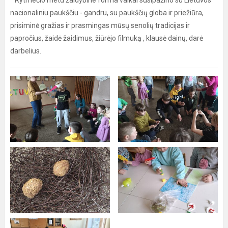
Rytmečio metu žaidybine forma vaikai susipažino su Lietuvos
nacionaliniu paukščiu - gandru, su paukščių globa ir priežiūra,
prisiminė gražias ir prasmingas mūsų senolių tradicijas ir
papročius, žaidė žaidimus, žiūrėjo filmuką , klausė dainų, darė
darbelius.