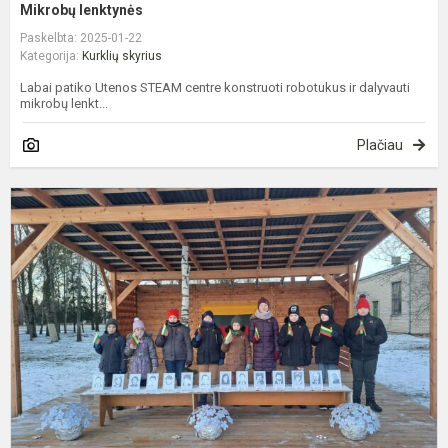
Mikrobų lenktynės
Paskelbta: 2025-01-22
Kategorija:
Kurklių skyrius
Labai patiko Utenos STEAM centre konstruoti robotukus ir dalyvauti
mikrobų lenkt...
Plačiau
S
1
oj