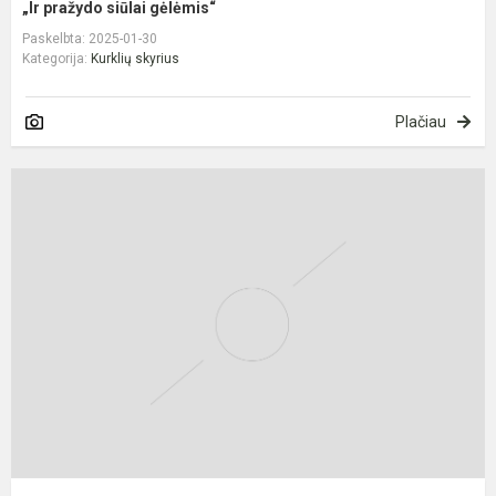
„Ir pražydo siūlai gėlėmis“
Paskelbta: 2025-01-30
Kategorija:
Kurklių skyrius
Plačiau
Š
d