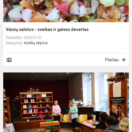
Vaisių salotos - sveikas ir gaivus desertas
Paskelbta: 2025-01-31
Kategorija:
Kurklių skyrius
Plačiau
„I
p
s
g