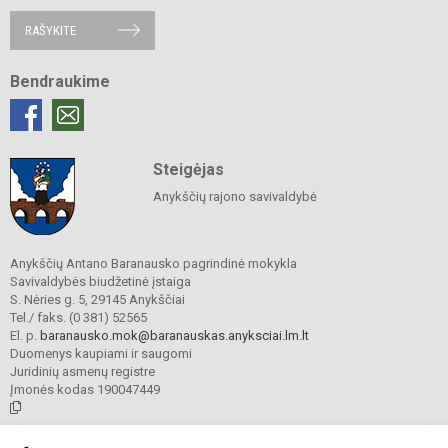
RAŠYKITE
Bendraukime
Steigėjas
Anykščių rajono savivaldybė
Anykščių Antano Baranausko pagrindinė mokykla
Savivaldybės biudžetinė įstaiga
S. Nėries g. 5, 29145 Anykščiai
Tel./ faks. (0 381) 52565
El. p.
baranausko.mok@baranauskas.anyksciai.lm.lt
Duomenys kaupiami ir saugomi
Juridinių asmenų registre
Įmonės kodas 190047449