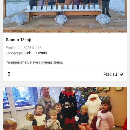
Sausio 13-oji
Paskelbta: 2025-01-22
Kategorija:
Kurklių skyrius
Paminėjome Laisvės gynėjų dieną.
Plačiau
D