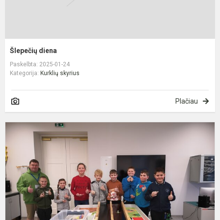
Šlepečių diena
Paskelbta: 2025-01-24
Kategorija:
Kurklių skyrius
Plačiau
M
l