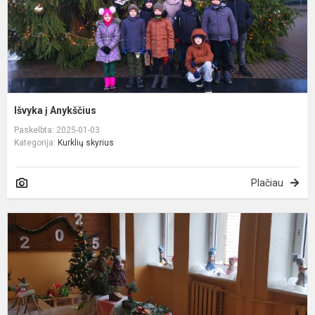
Išvyka į Anykščius
Paskelbta: 2025-01-03
Kategorija:
Kurklių skyrius
Plačiau
K
p