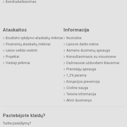
Bendradarbiavimas
Ataskaitos
Informacija
Biudžeto vykdymo ataskaitų rinkiniai
Nuorodos
Finansinių ataskaitų rinkiniai
Laisvos darbo vietos
Lėšos veiklai viešinti
Asmens duomenų apsauga
Projektai
Konsultavimasis su visuomene
Viešieji pirkimai
Dažniausiai užduodami klausimai
Pranešėjų apsauga
1,2% parama
Korupcijos prevencija
Civilinė sauga
Teisinė informacija
Atviri duomenys
Pastebėjote klaidų?
Turite pasiūlymų?