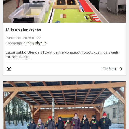
Mikrobų lenktynės
Paskelbta: 2025-01-22
Kategorija:
Kurklių skyrius
Labai patiko Utenos STEAM centre konstruoti robotukus ir dalyvauti
mikrobų lenkt...
Plačiau
S
1
oj