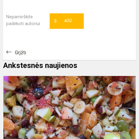
Nepamirškite
0
AČIŪ
padėkoti autoriui
Grįžti
Ankstesnės naujienos
V
s
-
s
ir
g
d