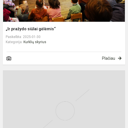
„Ir pražydo siūlai gėlėmis“
Paskelbta: 2025-01-30
Kategorija:
Kurklių skyrius
Plačiau
Š
d