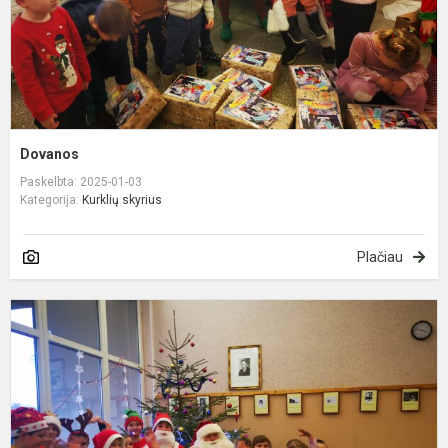
Dovanos
Paskelbta: 2025-01-03
Kategorija:
Kurklių skyrius
Plačiau
K
s