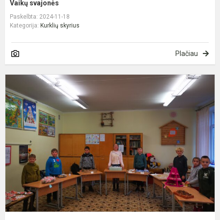
Vaikų svajonės
Paskelbta: 2024-11-18
Kategorija:
Kurklių skyrius
Plačiau
P
d