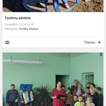
Žaidimų aikštelė
Paskelbta: 2024-10-18
Kategorija:
Kurklių skyrius
Plačiau
D
u
š
r