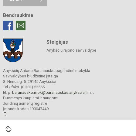
Bendraukime
Steigėjas
Anykščių rajono savivaldybė
Anykščių Antano Baranausko pagrindinė mokykla
Savivaldybės biudžetinė įstaiga
S. Nėries g. 5, 29145 Anykščiai
Tel./ faks. (0 381) 52565
El. p.
baranausko.mok@baranauskas.anyksciai.lm.lt
Duomenys kaupiami ir saugomi
Juridinių asmenų registre
Įmonės kodas 190047449
© 2021. Anykščių Antano Baranausko pagrindinė mokykla. Visos teisės
saugomos.