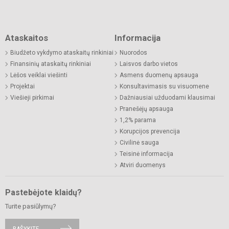
Ataskaitos
Informacija
Biudžeto vykdymo ataskaitų rinkiniai
Nuorodos
Finansinių ataskaitų rinkiniai
Laisvos darbo vietos
Lėšos veiklai viešinti
Asmens duomenų apsauga
Projektai
Konsultavimasis su visuomene
Viešieji pirkimai
Dažniausiai užduodami klausimai
Pranešėjų apsauga
1,2% parama
Korupcijos prevencija
Civilinė sauga
Teisinė informacija
Atviri duomenys
Pastebėjote klaidų?
Turite pasiūlymų?
RAŠYKITE