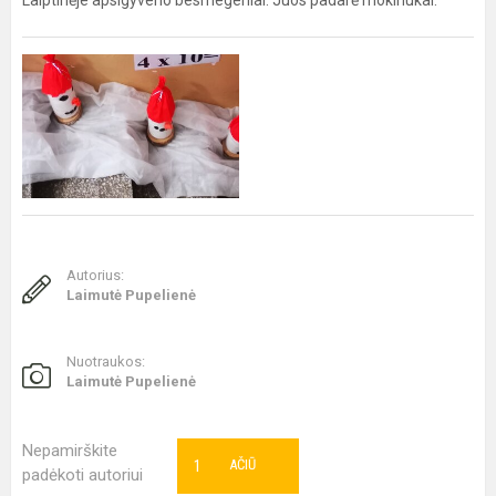
Laiptinėje apsigyveno besmegeniai. Juos padarė mokinukai.
Autorius:
Laimutė Pupelienė
Nuotraukos:
Laimutė Pupelienė
Nepamirškite
1
AČIŪ
padėkoti autoriui