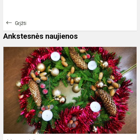
Grįžti
Ankstesnės naujienos
A
v