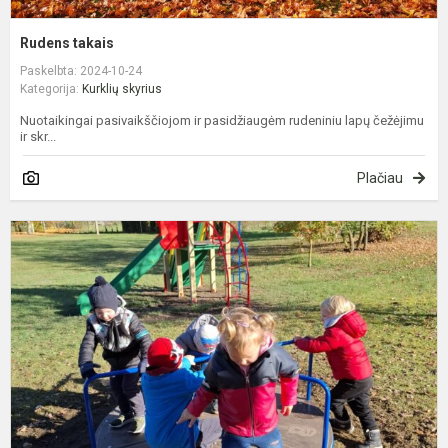
Rudens takais
Paskelbta: 2024-10-24
Kategorija:
Kurklių skyrius
Nuotaikingai pasivaikščiojom ir pasidžiaugėm rudeniniu lapų čežėjimu
ir skr...
Plačiau
Ž
a