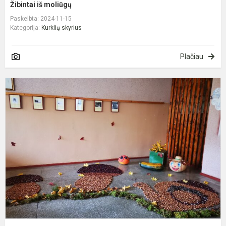
Žibintai iš moliūgų
Paskelbta: 2024-11-15
Kategorija:
Kurklių skyrius
Plačiau
R
š