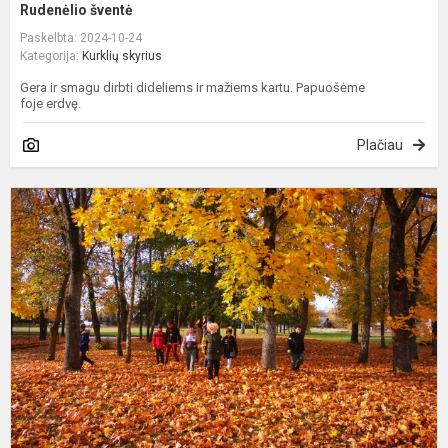
Rudenėlio šventė
Paskelbta: 2024-10-24
Kategorija:
Kurklių skyrius
Gera ir smagu dirbti dideliems ir mažiems kartu. Papuošėme
foje erdvę.
Plačiau
R
t