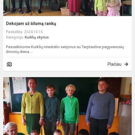
Dėkojam už šilumą rankų
Paskelbta: 2024-10-15
Kategorija:
Kurklių skyrius
Pasveikinome Kurklių miestelio senjorus su Tarptautine pagyvenusių
žmonių diena....
Plačiau
„
š
g