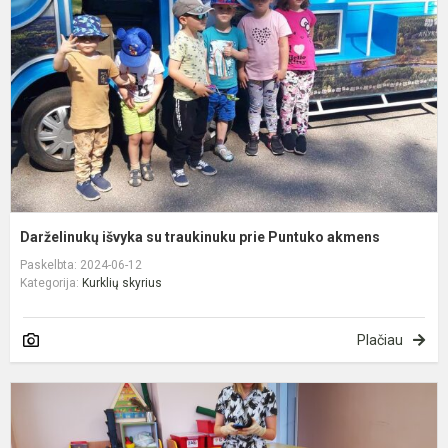
t
p
P
a
Darželinukų išvyka su traukinuku prie Puntuko akmens
Paskelbta: 2024-06-12
Kategorija:
Kurklių skyrius
Plačiau
E
t