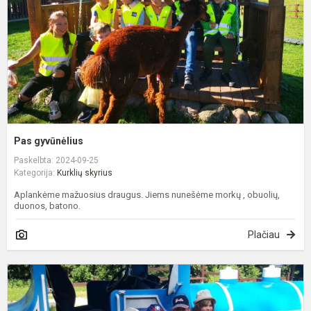
Pas gyvūnėlius
Paskelbta: 2024-09-25
Kategorija:
Kurklių skyrius
Aplankėme mažuosius draugus. Jiems nunešėme morkų , obuolių,
duonos, batono.
Plačiau
D
i
s