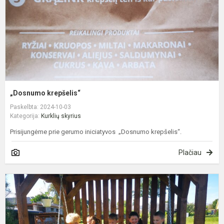
„Dosnumo krepšelis“
Paskelbta: 2024-10-03
Kategorija:
Kurklių skyrius
Prisijungėme prie gerumo iniciatyvos „Dosnumo krepšelis“.
Plačiau
P
g