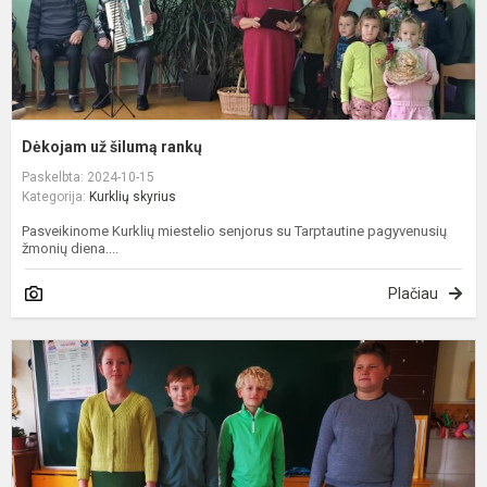
Dėkojam už šilumą rankų
Paskelbta: 2024-10-15
Kategorija:
Kurklių skyrius
Pasveikinome Kurklių miestelio senjorus su Tarptautine pagyvenusių
žmonių diena....
Plačiau
„
š
g