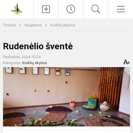
Paieška
Men
Titulinis
Naujienos
Kurklių skyrius
Rudenėlio šventė
Paskelbta: 2024-10-24
Kategorija:
Kurklių skyrius