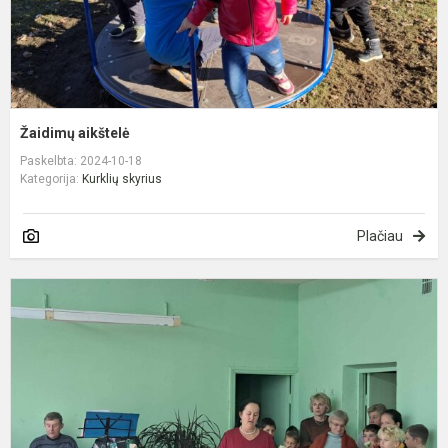
Žaidimų aikštelė
Paskelbta: 2024-10-18
Kategorija:
Kurklių skyrius
Plačiau
D
u
š
r