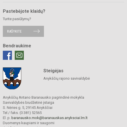
Pastebėjote klaidų?
Turite pasiūlymų?
RAŠYKITE
Bendraukime
Steigėjas
Anykščių rajono savivaldybė
Anykščių Antano Baranausko pagrindinė mokykla
Savivaldybės biudžetinė įstaiga
S. Nėries g. 5, 29145 Anykščiai
Tel./ faks. (0 381) 52565
El. p.
baranausko.mok@baranauskas.anyksciai.lm.lt
Duomenys kaupiami ir saugomi