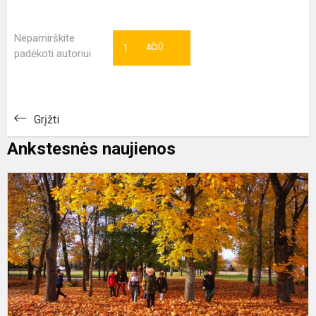
Nepamirškite
1
AČIŪ
padėkoti autoriui
Grįžti
Ankstesnės naujienos
R
t