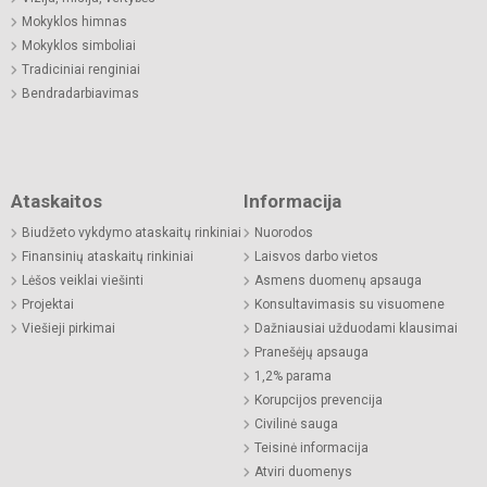
Mokyklos himnas
Mokyklos simboliai
Tradiciniai renginiai
Bendradarbiavimas
Ataskaitos
Informacija
Biudžeto vykdymo ataskaitų rinkiniai
Nuorodos
Finansinių ataskaitų rinkiniai
Laisvos darbo vietos
Lėšos veiklai viešinti
Asmens duomenų apsauga
Projektai
Konsultavimasis su visuomene
Viešieji pirkimai
Dažniausiai užduodami klausimai
Pranešėjų apsauga
1,2% parama
Korupcijos prevencija
Civilinė sauga
Teisinė informacija
Atviri duomenys