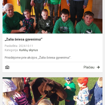
„Žalia šviesa gyvenimui“
Paskelbta: 2024-10-11
Kategorija:
Kurklių skyrius
Prisidėjome prie akcijos ,,Žalia šviesa gyvenimui".
Plačiau
I
į
g
p