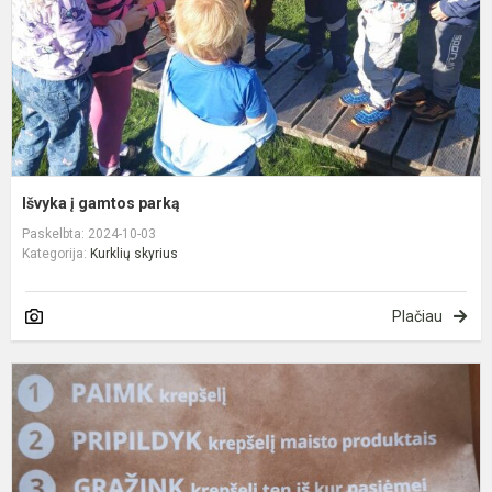
Išvyka į gamtos parką
Paskelbta: 2024-10-03
Kategorija:
Kurklių skyrius
Plačiau
„
k