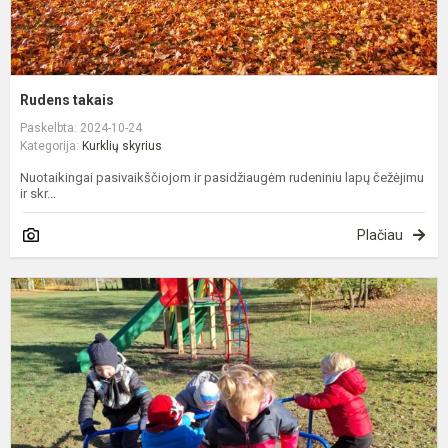
Rudens takais
Paskelbta: 2024-10-24
Kategorija:
Kurklių skyrius
Nuotaikingai pasivaikščiojom ir pasidžiaugėm rudeniniu lapų čežėjimu
ir skr...
Plačiau
Ž
a