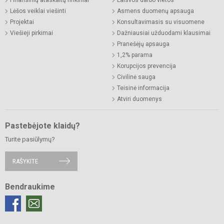
Lėšos veiklai viešinti
Asmens duomenų apsauga
Projektai
Konsultavimasis su visuomene
Viešieji pirkimai
Dažniausiai užduodami klausimai
Pranešėjų apsauga
1,2% parama
Korupcijos prevencija
Civilinė sauga
Teisinė informacija
Atviri duomenys
Pastebėjote klaidų?
Turite pasiūlymų?
RAŠYKITE
Bendraukime