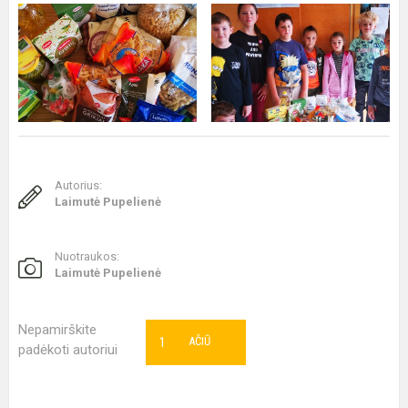
Autorius:
Laimutė Pupelienė
Nuotraukos:
Laimutė Pupelienė
Nepamirškite
1
AČIŪ
padėkoti autoriui