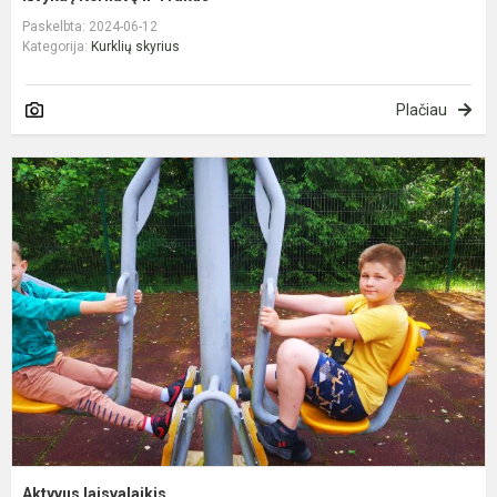
Paskelbta: 2024-06-12
Kategorija:
Kurklių skyrius
Plačiau
A
l
Aktyvus laisvalaikis