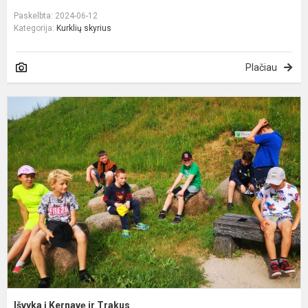
Paskelbta: 2024-06-12
Kategorija:
Kurklių skyrius
Plačiau
I
į
K
ir
T
Išvyka į Kernavę ir Trakus