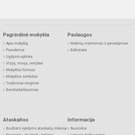
Pagrindinė mokykla
Paslaugos
Apie mokyklą
Mokinių maitinimas ir pavežėjimas
Pasiekimai
Biblioteka
Ugdymo aplinka
Vizija, misija, vertybės
Mokyklos himnas
Mokyklos simboliai
Tradiciniai renginiai
Bendradarbiavimas
Ataskaitos
Informacija
Biudžeto vykdymo ataskaitų rinkiniai
Nuorodos
Finansinių ataskaitų rinkiniai
Laisvos darbo vietos