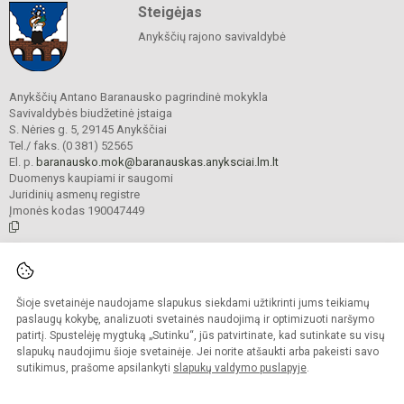
Steigėjas
Anykščių rajono savivaldybė
Anykščių Antano Baranausko pagrindinė mokykla
Savivaldybės biudžetinė įstaiga
S. Nėries g. 5, 29145 Anykščiai
Tel./ faks. (0 381) 52565
El. p.
baranausko.mok@baranauskas.anyksciai.lm.lt
Duomenys kaupiami ir saugomi
Juridinių asmenų registre
Įmonės kodas 190047449
© 2021. Anykščių Antano Baranausko pagrindinė mokykla. Visos teisės
saugomos.
Šioje svetainėje naudojame slapukus siekdami užtikrinti jums teikiamų
Kopijuoti turinį be raštiško mokyklos administracijos sutikimo griežtai
draudžiama.
paslaugų kokybę, analizuoti svetainės naudojimą ir optimizuoti naršymo
patirtį. Spustelėję mygtuką „Sutinku“, jūs patvirtinate, kad sutinkate su visų
Prieinamumo paraiška
Slapukų valdymas
slapukų naudojimu šioje svetainėje. Jei norite atšaukti arba pakeisti savo
sutikimus, prašome apsilankyti
slapukų valdymo puslapyje
.
Sumanus būdas atnaujinti
mokyklos interneto
svetainę