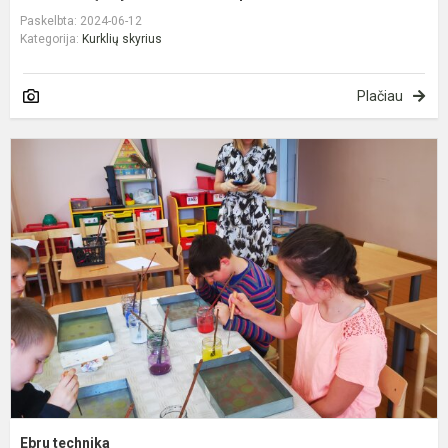
Paskelbta: 2024-06-12
Kategorija:
Kurklių skyrius
Plačiau
E
t
Ebru technika