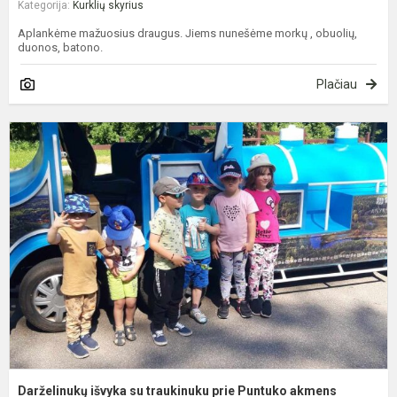
Kategorija:
Kurklių skyrius
Aplankėme mažuosius draugus. Jiems nunešėme morkų , obuolių,
duonos, batono.
Plačiau
D
i
s
t
p
P
a
Darželinukų išvyka su traukinuku prie Puntuko akmens