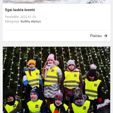
Ilgai laukta šventė
Paskelbta: 2022-01-25
Kategorija:
Kurklių skyrius
Plačiau
K
į
A