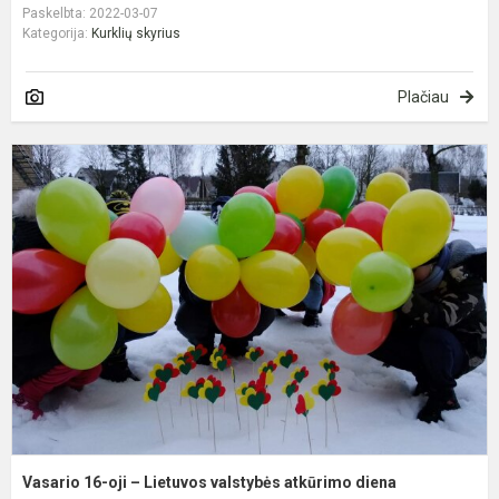
Paskelbta: 2022-03-07
Kategorija:
Kurklių skyrius
Plačiau
V
1
oj
–
L
v
a
d
Vasario 16-oji – Lietuvos valstybės atkūrimo diena