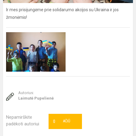
Ir mes prisijungėme prie solidarumo akcijos su Ukraina ir jos
žmonėmis!
Autorius:
Laimutė Pupelienė
Nepamirškite
0
AČIŪ
padėkoti autoriui