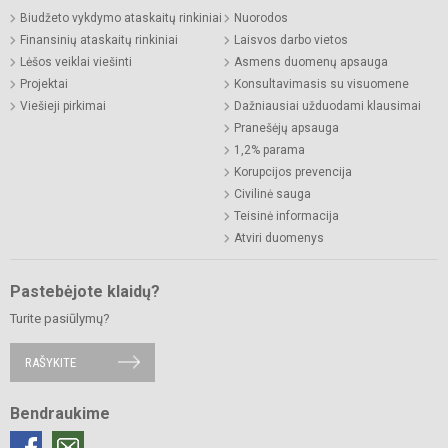
Biudžeto vykdymo ataskaitų rinkiniai
Nuorodos
Finansinių ataskaitų rinkiniai
Laisvos darbo vietos
Lėšos veiklai viešinti
Asmens duomenų apsauga
Projektai
Konsultavimasis su visuomene
Viešieji pirkimai
Dažniausiai užduodami klausimai
Pranešėjų apsauga
1,2% parama
Korupcijos prevencija
Civilinė sauga
Teisinė informacija
Atviri duomenys
Pastebėjote klaidų?
Turite pasiūlymų?
RAŠYKITE
Bendraukime