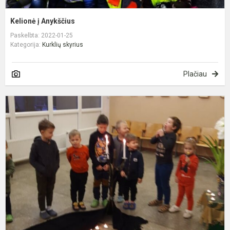
Kelionė į Anykščius
Paskelbta: 2022-01-25
Kategorija:
Kurklių skyrius
Plačiau
S
1
oj