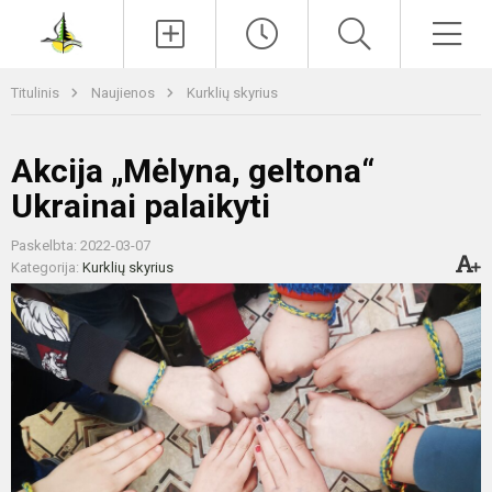
Paieška
Men
Titulinis
Naujienos
Kurklių skyrius
Akcija „Mėlyna, geltona“
Ukrainai palaikyti
Paskelbta: 2022-03-07
Kategorija:
Kurklių skyrius