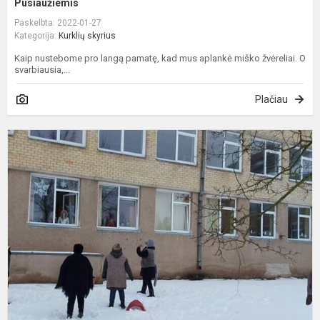
Pusiaužiemis
Paskelbta: 2022-01-27
Kategorija:
Kurklių skyrius
Kaip nustebome pro langą pamatę, kad mus aplankė miško žvėreliai. O
svarbiausia,...
Plačiau
P
ir
p