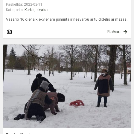
Paskelbta: 2022-02-11
Kategorija:
Kurklių skyrius
Vasario 16 diena kiekvienam įsiminta ir nesvarbu ar tu didelis ar mažas.
Plačiau
P