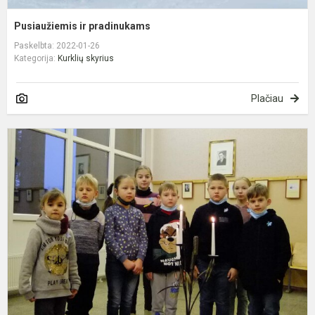
Pusiaužiemis ir pradinukams
Paskelbta: 2022-01-26
Kategorija:
Kurklių skyrius
Plačiau
L
g
d