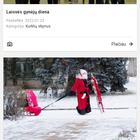
Laisvės gynėjų diena
Paskelbta: 2022-01-25
Kategorija:
Kurklių skyrius
Plačiau
I
l
š