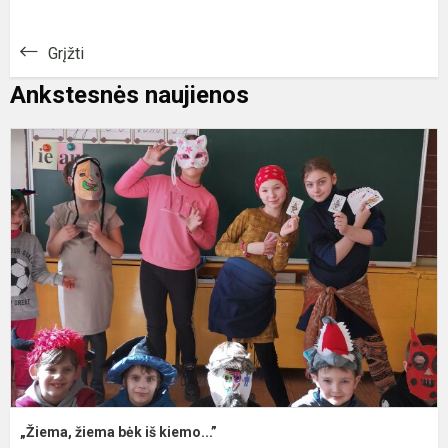
Grįžti
Ankstesnės naujienos
„
ž
b
i
k
„Žiema, žiema bėk iš kiemo...”