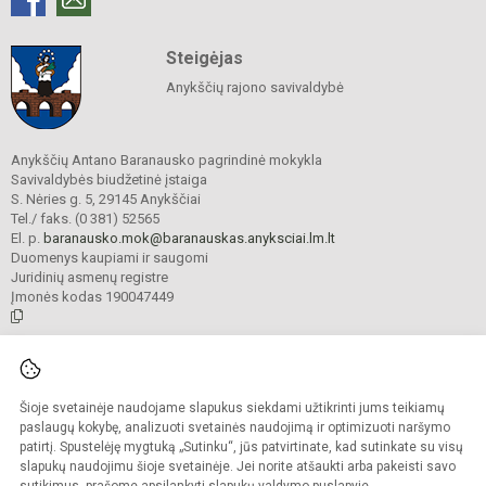
Steigėjas
Anykščių rajono savivaldybė
Anykščių Antano Baranausko pagrindinė mokykla
Savivaldybės biudžetinė įstaiga
S. Nėries g. 5, 29145 Anykščiai
Tel./ faks. (0 381) 52565
El. p.
baranausko.mok@baranauskas.anyksciai.lm.lt
Duomenys kaupiami ir saugomi
Juridinių asmenų registre
Įmonės kodas 190047449
© 2021. Anykščių Antano Baranausko pagrindinė mokykla. Visos teisės
saugomos.
Šioje svetainėje naudojame slapukus siekdami užtikrinti jums teikiamų
Kopijuoti turinį be raštiško mokyklos administracijos sutikimo griežtai
draudžiama.
paslaugų kokybę, analizuoti svetainės naudojimą ir optimizuoti naršymo
patirtį. Spustelėję mygtuką „Sutinku“, jūs patvirtinate, kad sutinkate su visų
Prieinamumo paraiška
Slapukų valdymas
slapukų naudojimu šioje svetainėje. Jei norite atšaukti arba pakeisti savo