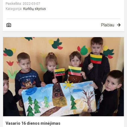
Paskelbta: 2022-03-07
Kategorija:
Kurklių skyrius
Plačiau
V
1
d
m
Vasario 16 dienos minėjimas