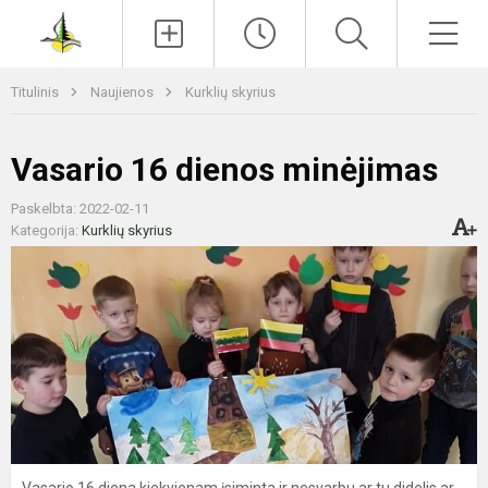
Paieška
Men
Titulinis
Naujienos
Kurklių skyrius
Vasario 16 dienos minėjimas
Paskelbta: 2022-02-11
Kategorija:
Kurklių skyrius