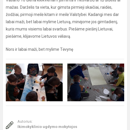
Vasario 16 diena kiekvienam įsiminta ir nesvarbu ar tu didelis ar
mažas. Darželis ta vieta, kur gimsta pirmieji skaičiai, raidės,
žodžiai, pirmoji meilė kitam ir meilė Valstybei. Kadangi mes dar
labai maži, bet labai mylime Lietuvą, minėjome jos gimtadienį,
kuris mums visiems labai svarbus. Piešėme piešinį Lietuvai,
piešėme, klijavome Lietuvos vėliavą.
Nors ir labai maži, bet mylime Tėvynę
Autorius:
Ikimokyklinio ugdymo mokytojos