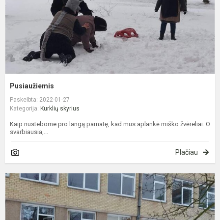
Pusiaužiemis
Paskelbta: 2022-01-27
Kategorija:
Kurklių skyrius
Kaip nustebome pro langą pamatę, kad mus aplankė miško žvėreliai. O
svarbiausia,...
Plačiau
P
ir
p