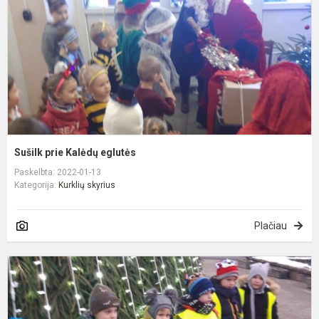
Sušilk prie Kalėdų eglutės
Paskelbta: 2022-01-13
Kategorija:
Kurklių skyrius
Plačiau
I
į
A