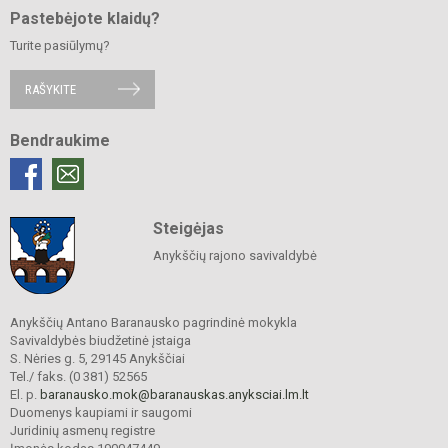
Pastebėjote klaidų?
Turite pasiūlymų?
RAŠYKITE
Bendraukime
Steigėjas
Anykščių rajono savivaldybė
Anykščių Antano Baranausko pagrindinė mokykla
Savivaldybės biudžetinė įstaiga
S. Nėries g. 5, 29145 Anykščiai
Tel./ faks. (0 381) 52565
El. p.
baranausko.mok@baranauskas.anyksciai.lm.lt
Duomenys kaupiami ir saugomi
Juridinių asmenų registre