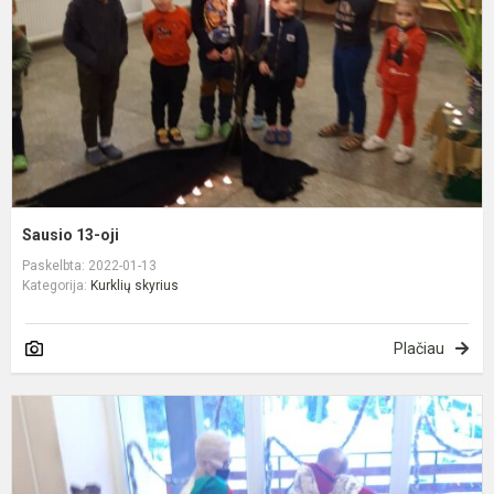
Sausio 13-oji
Paskelbta: 2022-01-13
Kategorija:
Kurklių skyrius
Plačiau
S
p
K
e