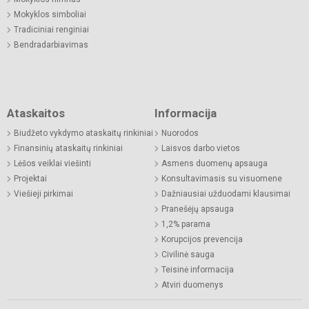
Mokyklos simboliai
Tradiciniai renginiai
Bendradarbiavimas
Ataskaitos
Informacija
Biudžeto vykdymo ataskaitų rinkiniai
Nuorodos
Finansinių ataskaitų rinkiniai
Laisvos darbo vietos
Lėšos veiklai viešinti
Asmens duomenų apsauga
Projektai
Konsultavimasis su visuomene
Viešieji pirkimai
Dažniausiai užduodami klausimai
Pranešėjų apsauga
1,2% parama
Korupcijos prevencija
Civilinė sauga
Teisinė informacija
Atviri duomenys