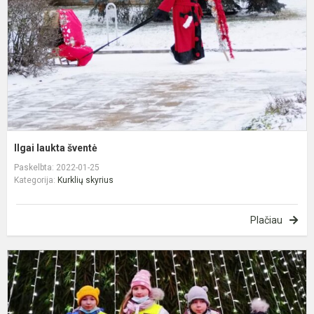
Ilgai laukta šventė
Paskelbta: 2022-01-25
Kategorija:
Kurklių skyrius
Plačiau
K
į
A