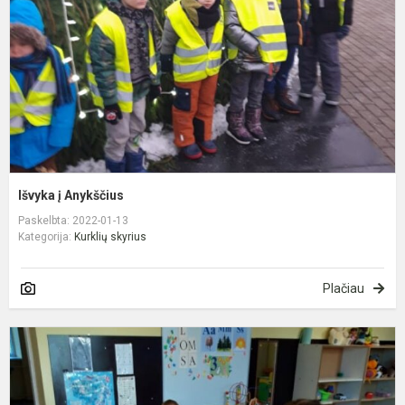
Išvyka į Anykščius
Paskelbta: 2022-01-13
Kategorija:
Kurklių skyrius
Plačiau
S
k