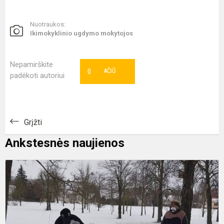
Nuotraukos:
Ikimokyklinio ugdymo mokytojos
Nepamirškite
0
AČIŪ
padėkoti autoriui
Grįžti
Ankstesnės naujienos
P