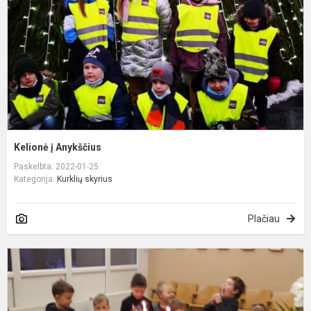
Kelionė į Anykščius
Paskelbta: 2022-01-25
Kategorija:
Kurklių skyrius
Plačiau
S
1
oj