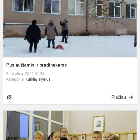
Pusiaužiemis ir pradinukams
Paskelbta: 2022-01-26
Kategorija:
Kurklių skyrius
Plačiau
L
g
d