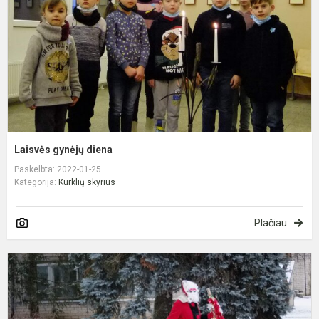
Laisvės gynėjų diena
Paskelbta: 2022-01-25
Kategorija:
Kurklių skyrius
Plačiau
I
l
š