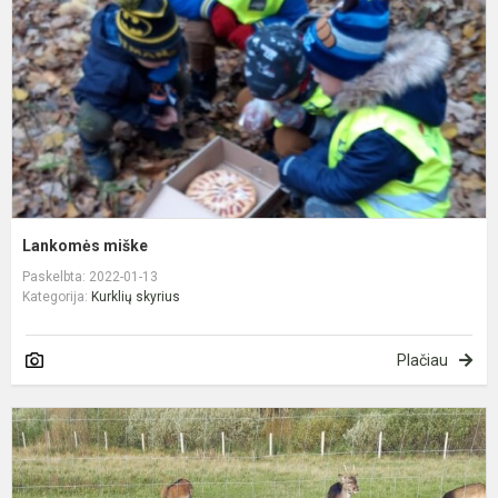
Lankomės miške
Paskelbta: 2022-01-13
Kategorija:
Kurklių skyrius
Plačiau
S
4
to