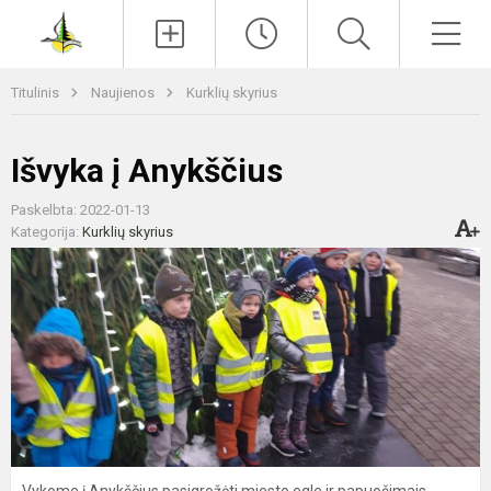
Paieška
Men
Titulinis
Naujienos
Kurklių skyrius
Išvyka į Anykščius
Paskelbta: 2022-01-13
Kategorija:
Kurklių skyrius