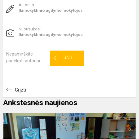
Autorius:
Ikimokyklinio ugdymo mokytojos
Nuotraukos:
Ikimokyklinio ugdymo mokytojos
Nepamirškite
0
AČIŪ
padėkoti autoriui
Grįžti
Ankstesnės naujienos
S
k