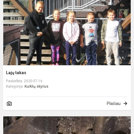
Lajų takas
Paskelbta: 2020-07-16
Kategorija:
Kurklių skyrius
Plačiau
G
g