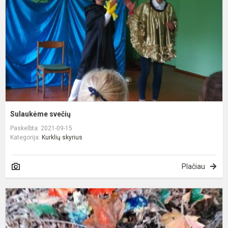
Sulaukėme svečių
Paskelbta: 2021-09-15
Kategorija:
Kurklių skyrius
Plačiau
„
r
ir