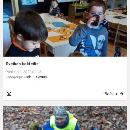
Sveikas kokteilis
Paskelbta: 2022-01-13
Kategorija:
Kurklių skyrius
Plačiau
L
m