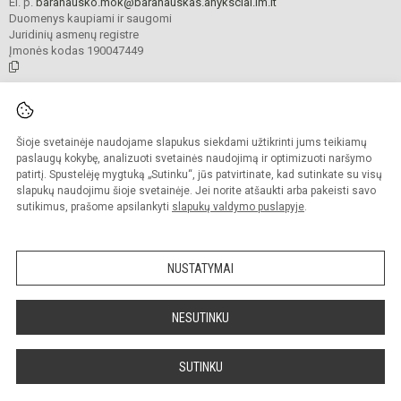
El. p.
baranausko.mok@baranauskas.anyksciai.lm.lt
Duomenys kaupiami ir saugomi
Juridinių asmenų registre
Įmonės kodas 190047449
© 2021. Anykščių Antano Baranausko pagrindinė mokykla. Visos teisės
saugomos.
Šioje svetainėje naudojame slapukus siekdami užtikrinti jums teikiamų
Kopijuoti turinį be raštiško mokyklos administracijos sutikimo griežtai
draudžiama.
paslaugų kokybę, analizuoti svetainės naudojimą ir optimizuoti naršymo
patirtį. Spustelėję mygtuką „Sutinku“, jūs patvirtinate, kad sutinkate su visų
Prieinamumo paraiška
Slapukų valdymas
slapukų naudojimu šioje svetainėje. Jei norite atšaukti arba pakeisti savo
sutikimus, prašome apsilankyti
slapukų valdymo puslapyje
.
Sumanus būdas atnaujinti
mokyklos interneto
svetainę
NUSTATYMAI
NESUTINKU
SUTINKU