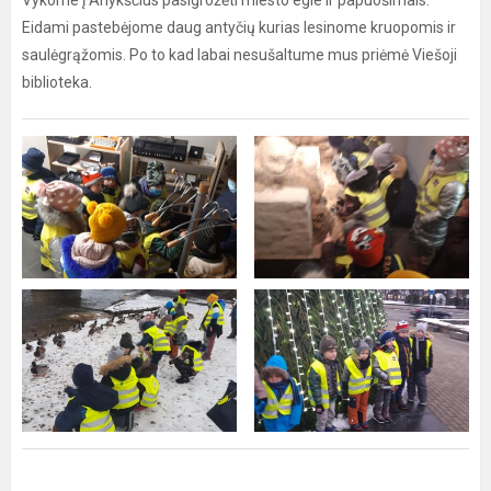
Vykome į Anykščius pasigrožėti miesto egle ir papuošimais.
Eidami pastebėjome daug antyčių kurias lesinome kruopomis ir
saulėgrąžomis. Po to kad labai nesušaltume mus priėmė Viešoji
biblioteka.