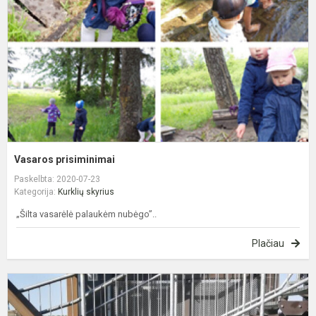
Vasaros prisiminimai
Paskelbta: 2020-07-23
Kategorija:
Kurklių skyrius
„Šilta vasarėlė palaukėm nubėgo’’..
Plačiau
L
t