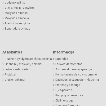
Ugdymo aplinka
Vizija, misija, vertybės
Mokyklos himnas
Mokyklos simboliai
Tradiciniai renginiai
Bendradarbiavimas
Ataskaitos
Informacija
Biudžeto vykdymo ataskaitų rinkiniai
Nuorodos
Finansinių ataskaitų rinkiniai
Laisvos darbo vietos
Lėšos veiklai viešinti
Asmens duomenų apsauga
Projektai
Konsultavimasis su visuomene
Viešieji pirkimai
Dažniausiai užduodami klausimai
Pranešėjų apsauga
1,2% parama
Korupcijos prevencija
Civilinė sauga
Teisinė informacija