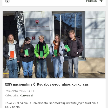
Plačiau
X
n
Č
K
g
k
XXIV nacionalinis Č. Kudabos geografijos konkursas
Paskelbta: 2025-04-01
Kategorija:
Konkursai
Kovo 29 d. Vilniaus universiteto Geomokslų institute įvyko tradicinis
XXIV nacio...