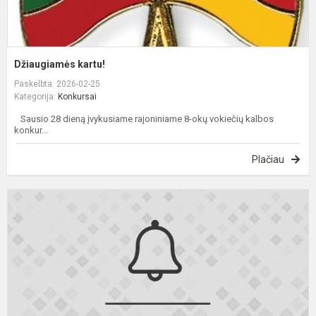
Džiaugiamės kartu!
Paskelbta: 2026-02-25
Kategorija:
Konkursai
Sausio 28 dieną įvykusiame rajoniniame 8-okų vokiečių kalbos
konkur...
Plačiau
S
E
r
k
r
e
l