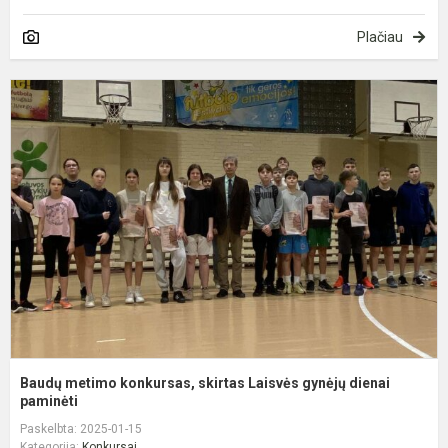
Plačiau
B
m
k
s
L
g
d
p
Baudų metimo konkursas, skirtas Laisvės gynėjų dienai
paminėti
Paskelbta: 2025-01-15
Kategorija:
Konkursai