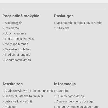
Pagrindinė mokykla
Paslaugos
Apie mokyklą
Mokinių maitinimas ir pavežėjimas
Pasiekimai
Biblioteka
Ugdymo aplinka
Vizija, misija, vertybės
Mokyklos himnas
Mokyklos simboliai
Tradiciniai renginiai
Bendradarbiavimas
Ataskaitos
Informacija
Biudžeto vykdymo ataskaitų rinkiniai
Nuorodos
Finansinių ataskaitų rinkiniai
Laisvos darbo vietos
Lėšos veiklai viešinti
Asmens duomenų apsauga
Projektai
Konsultavimasis su visuomene