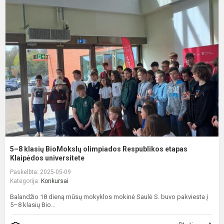
5
8
k
B
o
R
e
K
5–8 klasių BioMokslų olimpiados Respublikos etapas
Klaipėdos universitete
Paskelbta: 2025-05-09
Kategorija:
Konkursai
Balandžio 18 dieną mūsų mokyklos mokinė Saulė S. buvo pakviesta į
5–8 klasių Bio...