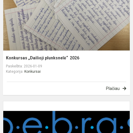
Konkursas „Dailioji plunksnelė“ 2026
Paskelbta: 2026-01-09
Kategorija:
Konkursai
Plačiau
M
d
i
ir
i