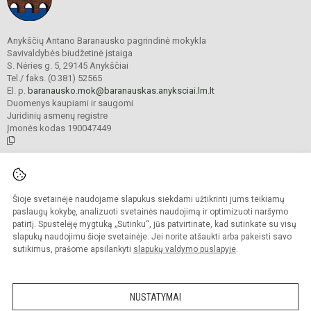
Anykščių Antano Baranausko pagrindinė mokykla
Savivaldybės biudžetinė įstaiga
S. Nėries g. 5, 29145 Anykščiai
Tel./ faks. (0 381) 52565
El. p.
baranausko.mok@baranauskas.anyksciai.lm.lt
Duomenys kaupiami ir saugomi
Juridinių asmenų registre
Įmonės kodas 190047449
© 2021. Anykščių Antano Baranausko pagrindinė mokykla. Visos teisės
saugomos.
Šioje svetainėje naudojame slapukus siekdami užtikrinti jums teikiamų
Kopijuoti turinį be raštiško mokyklos administracijos sutikimo griežtai
draudžiama.
paslaugų kokybę, analizuoti svetainės naudojimą ir optimizuoti naršymo
patirtį. Spustelėję mygtuką „Sutinku“, jūs patvirtinate, kad sutinkate su visų
Prieinamumo paraiška
Slapukų valdymas
slapukų naudojimu šioje svetainėje. Jei norite atšaukti arba pakeisti savo
sutikimus, prašome apsilankyti
slapukų valdymo puslapyje
.
Sumanus būdas atnaujinti
mokyklos interneto
svetainę
NUSTATYMAI