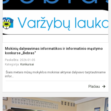
m
ko
Mokinių dalyvavimas informatikos ir informatinio mąstymo
konkurse „Bebras“
Paskelbta: 2026-01-05
Kategorija:
Konkursai
Šiais metais mūsų mokyklos mokiniai aktyviai dalyvavo tarptautiniame
infor...
Plačiau
S
p