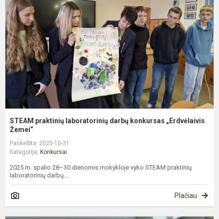
l
d
k
„
STEAM praktinių laboratorinių darbų konkursas „Erdvėlaivis
Žemei“
Paskelbta: 2025-10-31
Kategorija:
Konkursai
2025 m. spalio 28–30 dienomis mokykloje vyko STEAM praktinių
laboratorinių darbų...
Plačiau