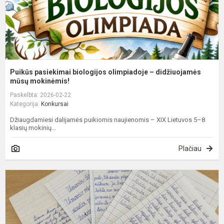
Puikūs pasiekimai biologijos olimpiadoje – didžiuojamės
mūsų mokinėmis!
Paskelbta: 2026-02-22
Kategorija:
Konkursai
Džiaugdamiesi dalijamės puikiomis naujienomis – XIX Lietuvos 5–8
klasių mokinių...
Plačiau
K
„
p
2