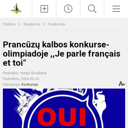
Paieška
Men
Titulinis
Naujienos
Konkursai
Prancūzų kalbos konkurse-
olimpiadoje ,,Je parle français
et toi“
Paskelbė : Nerija Širvelienė
Paskelbta: 2026-02-26
Kategorija:
Konkursai