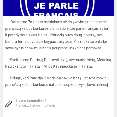
Dėkojame 7a klasės mokiniams už dalyvavimą rajoniniame
prancūzų kalbos konkurse-olimpiadoje ,,Je parle français et toi“
ir parodytas puikias žinias. Užduočių buvo daug ir įvairių, bet
bendra tema buvo apie knygas, rašytojus. Čia mokiniai pritaikė
savo įgytus gebėjimus ne tik per prancūzų kalbos pamokas.
Sveikiname Patriciją Dobravolskytę, užėmusią I vietą, Medeiną
Naujokaitytę – II vietą ir Mildą Kavaliauskaitę – III vietą.
Džiugu, kad Patricija ir Medeina pakviestos į Lietuvos mokinių
prancūzų kalbos konkurso šalies etapą, kuris vyks kovo mėnesį.
Elvyra Samuolienė
Prancūzų kalbos mokytoja