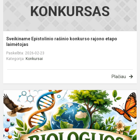
Sveikiname Epistolinio rašinio konkurso rajono etapo
laimėtojas
Paskelbta: 2026-02-23
Kategorija:
Konkursai
Plačiau
P
p
b
o
–
d
m