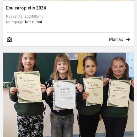
Esu europietis 2024
Paskelbta: 2024-05-15
Kategorija:
Konkursai
Plačiau
M
k
d
k
„
s