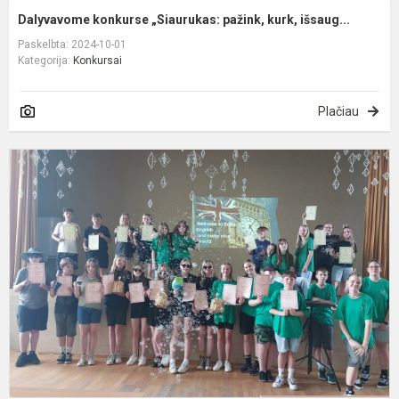
Dalyvavome konkurse „Siaurukas: pažink, kurk, išsaug...
Paskelbta: 2024-10-01
Kategorija:
Konkursai
Plačiau
E
E