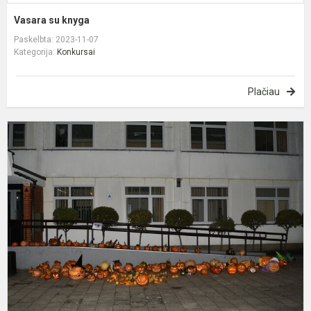
Vasara su knyga
Paskelbta: 2023-11-07
Kategorija:
Konkursai
Plačiau
P
–
k
„
m
ž