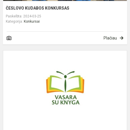
ČESLOVO KUDABOS KONKURSAS
Paskelbta: 2024-03-25
Kategorija:
Konkursai
Plačiau
V
s
k