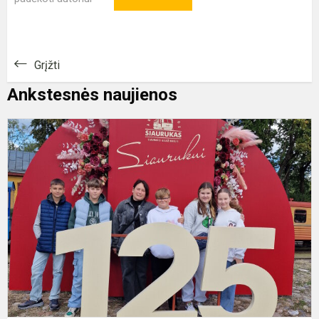
Grįžti
Ankstesnės naujienos
D
k
„
pa