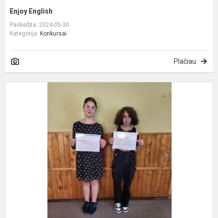
Enjoy English
Paskelbta: 2024-05-30
Kategorija:
Konkursai
Plačiau
D
r
k
„
d