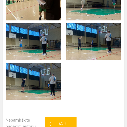
Nepamirškite
0
AČIŪ
padėkoti autoriui