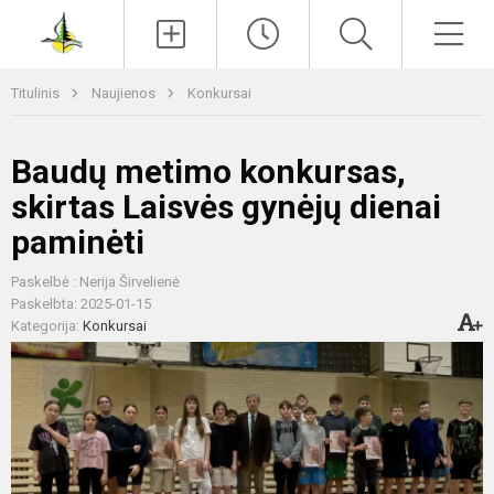
Paieška
Men
Titulinis
Naujienos
Konkursai
Baudų metimo konkursas,
skirtas Laisvės gynėjų dienai
paminėti
Paskelbė : Nerija Širvelienė
Paskelbta: 2025-01-15
Kategorija:
Konkursai