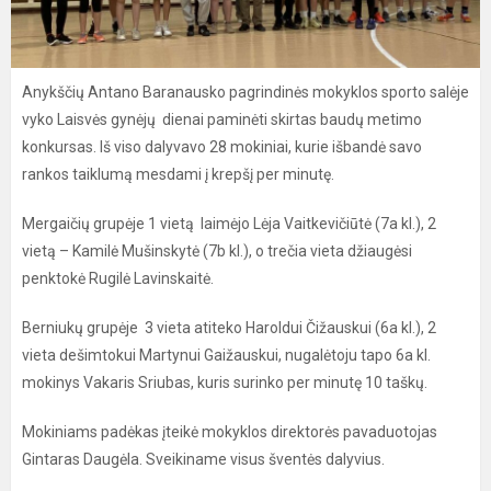
Anykščių Antano Baranausko pagrindinės mokyklos sporto salėje
vyko Laisvės gynėjų dienai paminėti skirtas baudų metimo
konkursas. Iš viso dalyvavo 28 mokiniai, kurie išbandė savo
rankos taiklumą mesdami į krepšį per minutę.
Mergaičių grupėje 1 vietą laimėjo Lėja Vaitkevičiūtė (7a kl.), 2
vietą – Kamilė Mušinskytė (7b kl.), o trečia vieta džiaugėsi
penktokė Rugilė Lavinskaitė.
Berniukų grupėje 3 vieta atiteko Haroldui Čižauskui (6a kl.), 2
vieta dešimtokui Martynui Gaižauskui, nugalėtoju tapo 6a kl.
mokinys Vakaris Sriubas, kuris surinko per minutę 10 taškų.
Mokiniams padėkas įteikė mokyklos direktorės pavaduotojas
Gintaras Daugėla. Sveikiname visus šventės dalyvius.