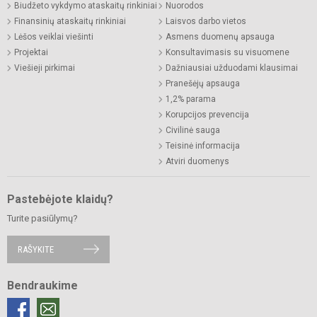
Biudžeto vykdymo ataskaitų rinkiniai
Nuorodos
Finansinių ataskaitų rinkiniai
Laisvos darbo vietos
Lėšos veiklai viešinti
Asmens duomenų apsauga
Projektai
Konsultavimasis su visuomene
Viešieji pirkimai
Dažniausiai užduodami klausimai
Pranešėjų apsauga
1,2% parama
Korupcijos prevencija
Civilinė sauga
Teisinė informacija
Atviri duomenys
Pastebėjote klaidų?
Turite pasiūlymų?
RAŠYKITE
Bendraukime