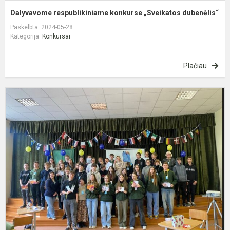
Dalyvavome respublikiniame konkurse „Sveikatos dubenėlis“
Paskelbta: 2024-05-28
Kategorija:
Konkursai
Plačiau
E
e
2