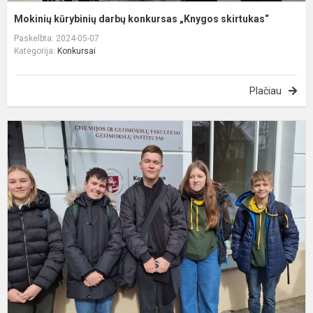
Mokinių kūrybinių darbų konkursas „Knygos skirtukas“
Paskelbta: 2024-05-07
Kategorija:
Konkursai
Plačiau
Č
K
K