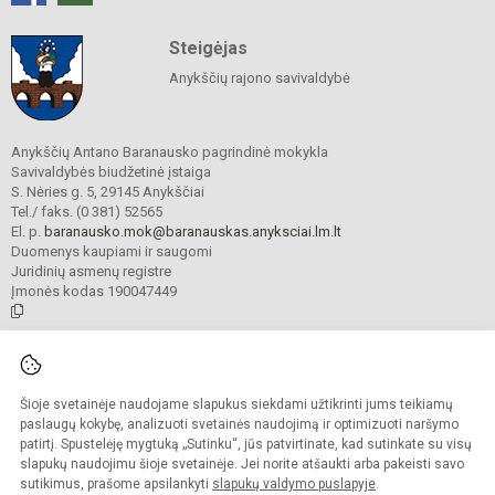
Steigėjas
Anykščių rajono savivaldybė
Anykščių Antano Baranausko pagrindinė mokykla
Savivaldybės biudžetinė įstaiga
S. Nėries g. 5, 29145 Anykščiai
Tel./ faks. (0 381) 52565
El. p.
baranausko.mok@baranauskas.anyksciai.lm.lt
Duomenys kaupiami ir saugomi
Juridinių asmenų registre
Įmonės kodas 190047449
© 2021. Anykščių Antano Baranausko pagrindinė mokykla. Visos teisės
saugomos.
Šioje svetainėje naudojame slapukus siekdami užtikrinti jums teikiamų
Kopijuoti turinį be raštiško mokyklos administracijos sutikimo griežtai
draudžiama.
paslaugų kokybę, analizuoti svetainės naudojimą ir optimizuoti naršymo
patirtį. Spustelėję mygtuką „Sutinku“, jūs patvirtinate, kad sutinkate su visų
Prieinamumo paraiška
Slapukų valdymas
slapukų naudojimu šioje svetainėje. Jei norite atšaukti arba pakeisti savo
sutikimus, prašome apsilankyti
slapukų valdymo puslapyje
.
Sumanus būdas atnaujinti