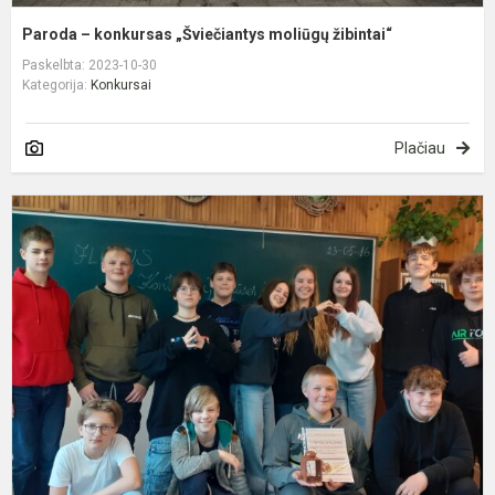
Paroda – konkursas „Šviečiantys moliūgų žibintai“
Paskelbta: 2023-10-30
Kategorija:
Konkursai
Plačiau
K
„
S
P