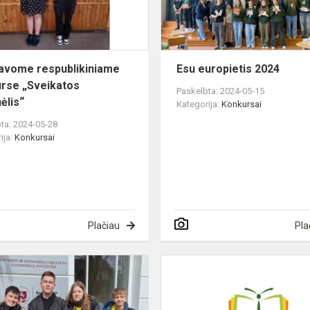
avome respublikiniame
Esu europietis 2024
rse „Sveikatos
Paskelbta: 2024-05-15
ėlis“
Kategorija:
Konkursai
ta: 2024-05-28
ija:
Konkursai
Plačiau
Pla
ČESLOVO
KUDABOS
KONKURSAS