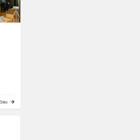
čiau
Vasara
su
knyga