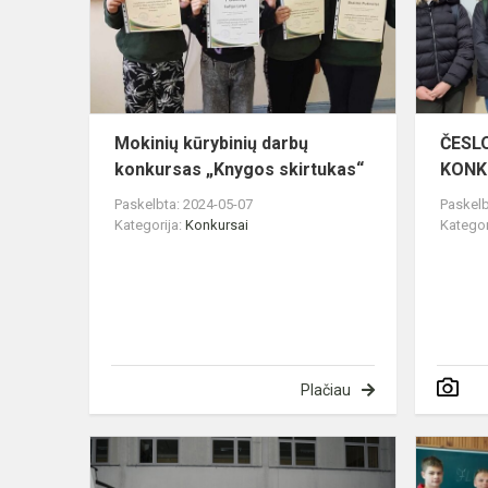
konkursas
„Knygos
skirtukas“
Mokinių kūrybinių darbų
ČESL
konkursas „Knygos skirtukas“
KONK
Paskelbta: 2024-05-07
Paskelb
Kategorija:
Konkursai
Kategor
Plačiau
Paroda
–