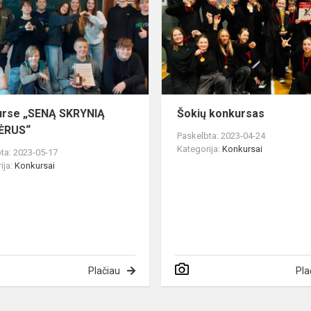
SKRYNIĄ
s
PRAVĖRUS“
urse „SENĄ SKRYNIĄ
Šokių konkursas
ĖRUS“
Paskelbta: 2023-04-24
Kategorija:
Konkursai
ta: 2023-05-17
ija:
Konkursai
Plačiau
Pla