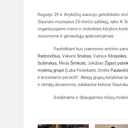
Rugsėjo 29 d. Anykščių siaurojo geležinkelio stoty
Siauruko muziejaus 25-mečio jubiliejų, vyko A.
organizuojamo meno ir mokslinės kūrybos konkur
visuomenei ir geriausiųjų apdovanojimas.
Pasitelkiant kuo įvairesnes antrinio panau
Radzevičius,
Vakaris
Sriubas,
Vainius
Strepeikis
Sušinskas,
Meda
Šimkutė,
Jokūbas
Žigas) patei
mokinių grupė (
Luka Peslekaitė, Smiltė
Paulaviči
ir kroviniams pervežti“. Abiejų grupių kūrybiniai 
ir rėmėjų dovanomis, edukacine kelione Siauruku
Sveikiname ir džiaugiamės mūsų mokinių akt