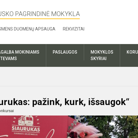
USKO PAGRINDINĖ MOKYKLA
SMENS DUOMENŲ APSAUGA
REKVIZITAI
AGALBA MOKINIAMS
PASLAUGOS
MOKYKLOS
KORU
R TĖVAMS
SKYRIAI
rukas: pažink, kurk, išsaugok“
nkursai