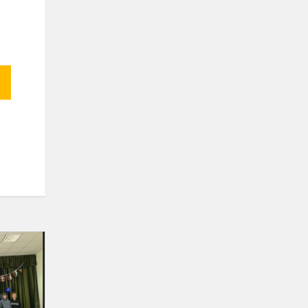
Esu
europietis
2024