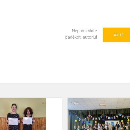
Nepamirškite
0
AČIŪ
padėkoti autoriui
Dalyvavome
respublikiniame
konkurse
„Sveikatos
dubenėlis“