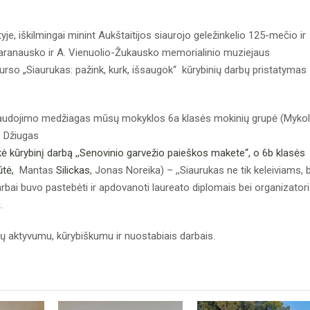
je, iškilmingai minint Aukštaitijos siaurojo geležinkelio 125-mečio ir
 Baranausko ir A. Vienuolio-Žukausko memorialinio muziejaus
so „Siaurukas: pažink, kurk, išsaugok“ kūrybinių darbų pristatymas
dojimo medžiagas mūsų mokyklos 6a klasės mokinių grupė (Myko
,
Džiugas
kė kūrybinį darbą ,,Senovinio garvežio paieškos makete“, o 6b klasės
ūtė,
Mantas
Silickas
, Jonas Noreika) – ,,Siaurukas ne tik keleiviams, 
darbai buvo pastebėti ir apdovanoti laureato diplomais bei organizator
.
yvumu, kūrybiškumu ir nuostabiais darbais.