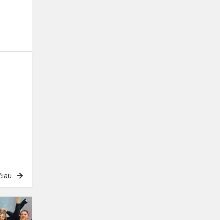
čiau
Šokių
konkursas