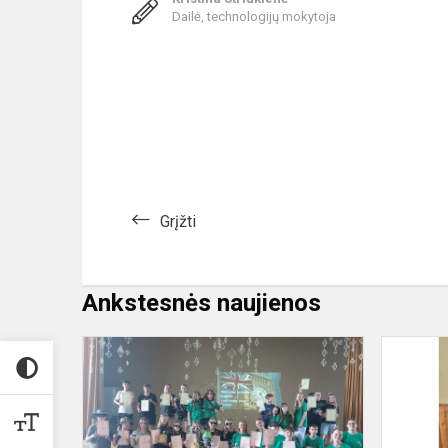
Dailė, technologijų mokytoja
Grįžti
Ankstesnės naujienos
Enjoy
English