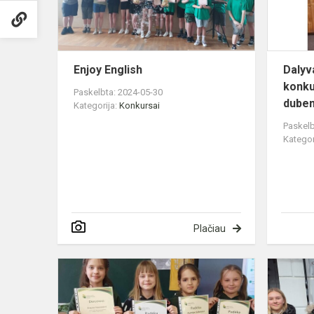
Enjoy English
Dalyv
konku
Paskelbta: 2024-05-30
duben
Kategorija:
Konkursai
Paskelb
Kategor
Plačiau
Mokinių
kūrybinių
darbų