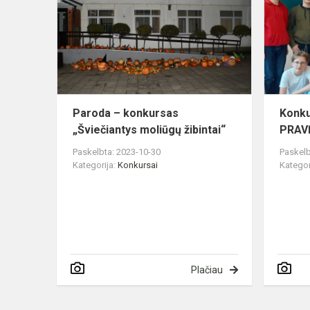
konkursas
„Šviečianty
moliūgų
žibintai“
Paroda – konkursas
Konk
„Šviečiantys moliūgų žibintai“
PRAV
Paskelbta: 2023-10-30
Paskelb
Kategorija:
Konkursai
Kategor
Plačiau