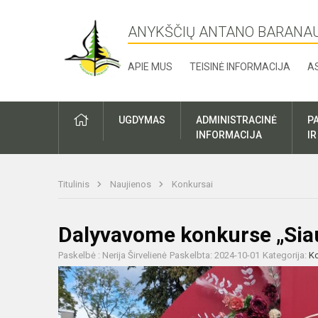
ANYKŠČIŲ ANTANO BARANA
APIE MUS
TEISINĖ INFORMACIJA
A
UGDYMAS
ADMINISTRACINĖ
P
INFORMACIJA
I
Titulinis
Naujienos
Konkursai
Dalyvavome konkurse „Siau
Paskelbė : Nerija Širvelienė
Paskelbta: 2024-10-01
Kategorija:
Ko