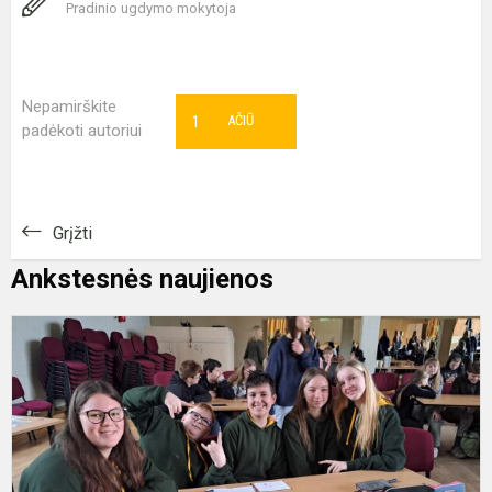
Pradinio ugdymo mokytoja
Nepamirškite
1
AČIŪ
padėkoti autoriui
Grįžti
Ankstesnės naujienos
R
6
7
k
m
S
k