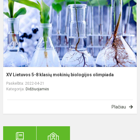
8
k
m
b
o
XV Lietuvos 5-8 klasių mokinių biologijos olimpiada
Paskelbta: 2022-04-21
Kategorija:
Didžiuojamės
Plačiau