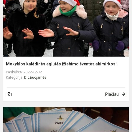
š
a
Mokyklos kalėdinės eglutės įžiebimo šventės akimirkos!
Paskelbta: 2022-12-02
Kategorija:
Didžiuojamės
Plačiau
P
k
m
ir