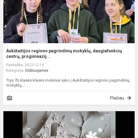
Aukštaitijos regiono pagrindinių mokyklų, daugiafunkcių
centrų, progimnazij...
Paskelbta: 2022-12-14
Kategorija:
Didžiuojamės
Trys 7b klasės klasės mokiniai vyko į Aukštaitijos regiono pagrindinių
mokyklų,...
Plačiau
K
k
b
d