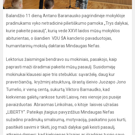
Balandžio 11 dieną Antano Baranausko pagrindinėje mokykloje
pradinukams vyko netradicinė pilietiškumo pamoka „Trys dalykai,
kurie pakeitė pasaulį“, kurią vedė XXVI laidos mūsų mokyklos
abiturientas, o šiandien VDU ŠA kanclerio pavaduotojas,
humanitarinių mokslų daktaras Mindaugas Nefas.
Lektorius žaismingai bendravo su mokiniais, pasakojo, kaip
paprasti maži išradimai pakeitė mūsų pasaulį. Susidomėję
mokinukai klausėsi apie tris stebuklus: sąvaržėlę, daug kur
praverčiančią, kryžminį atsuktuvą, išrastą išeivio Juozapo Jono
Tumelio, ir vieną centą, sukurtą Viktoro Barnaudko, kad
kiekvienas galėtų rankose turėti Laisvę, nes vienoje jos pusėje
pavaizduotas Abraomas Linkolnas, o kitoje laisvės užrašas
„LIBERTY“. Pateikęs įtaigius pavyzdžius Mindaugas Nefas
sužadino pradinukų smalsumą, motyvaciją, paskatino juos kurti,
pasitikėti savimi ir tikėti, jog maži dalykai gali keisti pasaulį,
atkreipė dėmesį, kad kiekvienas kūrėjas ar išradėjas turėjo savo