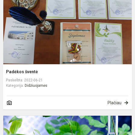
Padėkos šventė
Paskelbta: 2022-06-21
Kategorija:
Didžiuojamės
Plačiau
X
L
5