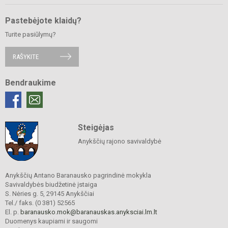
Pastebėjote klaidų?
Turite pasiūlymų?
RAŠYKITE
Bendraukime
Steigėjas
Anykščių rajono savivaldybė
Anykščių Antano Baranausko pagrindinė mokykla
Savivaldybės biudžetinė įstaiga
S. Nėries g. 5, 29145 Anykščiai
Tel./ faks. (0 381) 52565
El. p.
baranausko.mok@baranauskas.anyksciai.lm.lt
Duomenys kaupiami ir saugomi