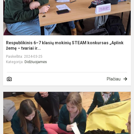
„
že
Respublikinis 6–7 klasių mokinių STEAM konkursas „Aplink
žemę – tvariai ir...
Paskelbta: 2024-03-25
Kategorija:
Didžiuojamės
Plačiau
S
b
k
s
p
ž