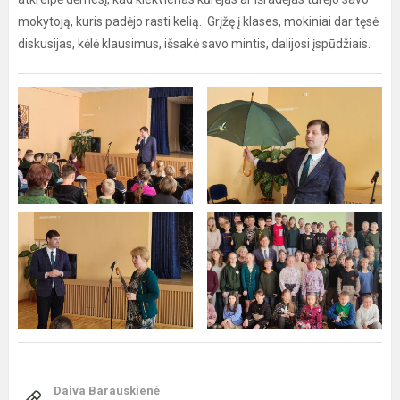
mokytoją, kuris padėjo rasti kelią. Grįžę į klases, mokiniai dar tęsė
diskusijas, kėlė klausimus, išsakė savo mintis, dalijosi įspūdžiais.
Daiva Barauskienė