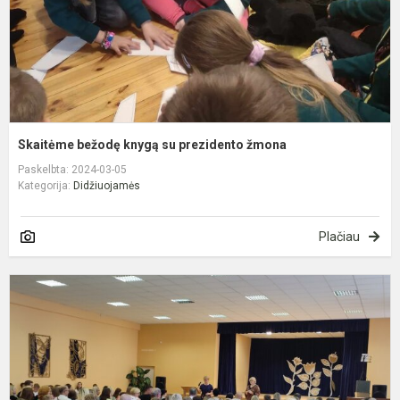
Skaitėme bežodę knygą su prezidento žmona
Paskelbta: 2024-03-05
Kategorija:
Didžiuojamės
Plačiau
M
J
D