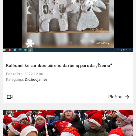
p
„
Kalėdinė keramikos būrelio darbelių paroda „Žiema“
Paskelbta: 2022-12-06
Kategorija:
Didžiuojamės
Plačiau
M
k
e
į