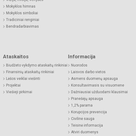
Mokyklos himnas
Mokyklos simboliai
Tradiciniai renginiai
Bendradarbiavimas
Ataskaitos
Informacija
Biudžeto vykdymo ataskaitų rinkiniai
Nuorodos
Finansinių ataskaitų rinkiniai
Laisvos darbo vietos
Lėšos veiklai viešinti
Asmens duomenų apsauga
Projektai
Konsultavimasis su visuomene
Viešieji pirkimai
Dažniausiai užduodami klausimai
Pranešėjų apsauga
1,2% parama
Korupcijos prevencija
Civilinė sauga
Teisinė informacija
Atviri duomenys