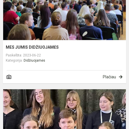
MES JUMIS DIDŽIUOJAMĖS
Paskelbta: 2023-06-22
Kategorija:
Didžiuojamės
Plačiau
A
r
p
m
d
c