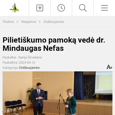
Paieška
Men
Titulinis
Naujienos
Didžiuojamės
Pilietiškumo pamoką vedė dr.
Mindaugas Nefas
Paskelbė : Nerija Širvelienė
Paskelbta: 2024-04-12
Kategorija:
Didžiuojamės