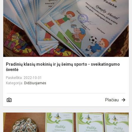
j
š
s
-
s
Pradinių klasių mokinių ir jų šeimų sporto - sveikatingumo
šventė
Paskelbta: 2022-10-31
Kategorija:
Didžiuojamės
Plačiau
P
š