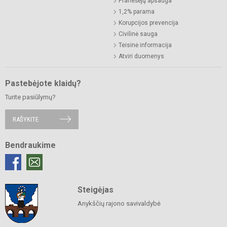
Pranešėjų apsauga
1,2% parama
Korupcijos prevencija
Civilinė sauga
Teisinė informacija
Atviri duomenys
Pastebėjote klaidų?
Turite pasiūlymų?
RAŠYKITE
Bendraukime
Steigėjas
Anykščių rajono savivaldybė