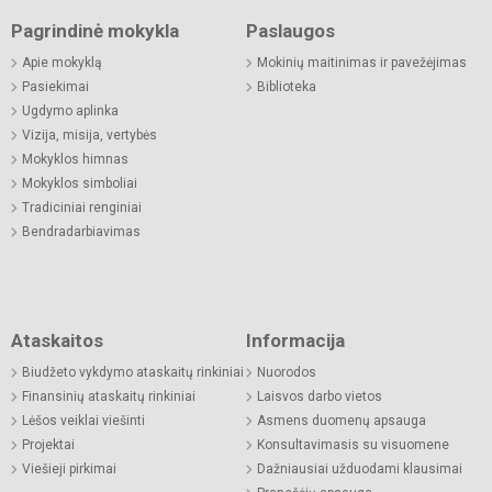
Pagrindinė mokykla
Paslaugos
Apie mokyklą
Mokinių maitinimas ir pavežėjimas
Pasiekimai
Biblioteka
Ugdymo aplinka
Vizija, misija, vertybės
Mokyklos himnas
Mokyklos simboliai
Tradiciniai renginiai
Bendradarbiavimas
Ataskaitos
Informacija
Biudžeto vykdymo ataskaitų rinkiniai
Nuorodos
Finansinių ataskaitų rinkiniai
Laisvos darbo vietos
Lėšos veiklai viešinti
Asmens duomenų apsauga
Projektai
Konsultavimasis su visuomene
Viešieji pirkimai
Dažniausiai užduodami klausimai