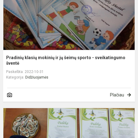
š
s
-
s
Pradinių klasių mokinių ir jų šeimų sporto - sveikatingumo
šventė
Paskelbta: 2022-10-31
Kategorija:
Didžiuojamės
Plačiau
P
š