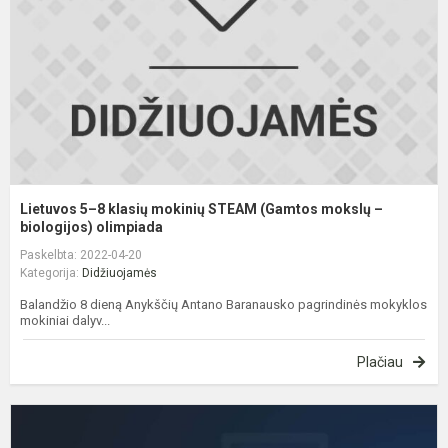
m
S
(
m
–
bi
Lietuvos 5–8 klasių mokinių STEAM (Gamtos mokslų –
biologijos) olimpiada
Paskelbta: 2022-04-20
Kategorija:
Didžiuojamės
Balandžio 8 dieną Anykščių Antano Baranausko pagrindinės mokyklos
mokiniai dalyv...
Plačiau
R
5