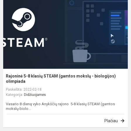
8
k
S
(
m
-
b
o
Rajoninė 5-8 klasių STEAM (gamtos mokslų - biologijos)
olimpiada
Paskelbta: 2022-02-18
Kategorija:
Didžiuojamės
Vasario 8 dieną vyko Anykščių rajono 5-8 klasių STEAM (gamtos
mokslų-biolo...
Plačiau