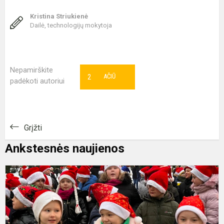
Kristina Striukienė
Dailė, technologijų mokytoja
Nepamirškite
2
AČIŪ
padėkoti autoriui
Grįžti
Ankstesnės naujienos
M
k
e
į
š