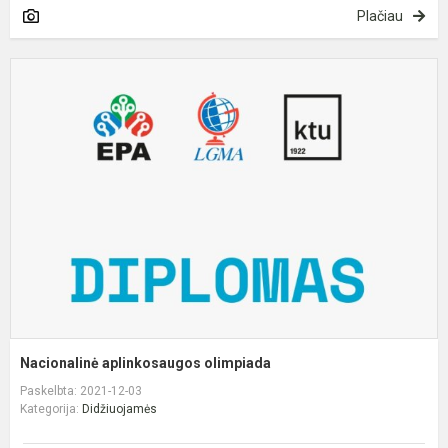
Plačiau
N
a
o
Nacionalinė aplinkosaugos olimpiada
Paskelbta: 2021-12-03
Kategorija:
Didžiuojamės