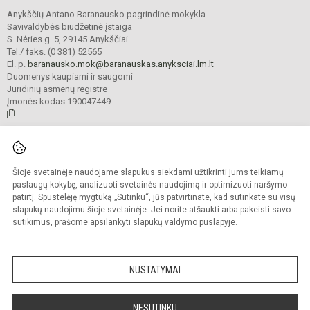
Anykščių Antano Baranausko pagrindinė mokykla
Savivaldybės biudžetinė įstaiga
S. Nėries g. 5, 29145 Anykščiai
Tel./ faks. (0 381) 52565
El. p.
baranausko.mok@baranauskas.anyksciai.lm.lt
Duomenys kaupiami ir saugomi
Juridinių asmenų registre
Įmonės kodas 190047449
© 2021. Anykščių Antano Baranausko pagrindinė mokykla. Visos teisės
saugomos.
Šioje svetainėje naudojame slapukus siekdami užtikrinti jums teikiamų
Kopijuoti turinį be raštiško mokyklos administracijos sutikimo griežtai
draudžiama.
paslaugų kokybę, analizuoti svetainės naudojimą ir optimizuoti naršymo
patirtį. Spustelėję mygtuką „Sutinku“, jūs patvirtinate, kad sutinkate su visų
Prieinamumo paraiška
Slapukų valdymas
slapukų naudojimu šioje svetainėje. Jei norite atšaukti arba pakeisti savo
sutikimus, prašome apsilankyti
slapukų valdymo puslapyje
.
Sumanus būdas atnaujinti
mokyklos interneto
svetainę
NUSTATYMAI
NESUTINKU