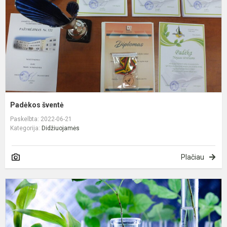
Padėkos šventė
Paskelbta: 2022-06-21
Kategorija:
Didžiuojamės
Plačiau
X
L
5
8