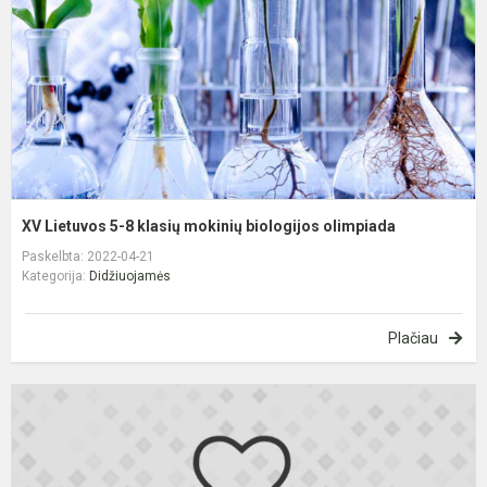
k
m
b
o
XV Lietuvos 5-8 klasių mokinių biologijos olimpiada
Paskelbta: 2022-04-21
Kategorija:
Didžiuojamės
Plačiau
L
5
8
k