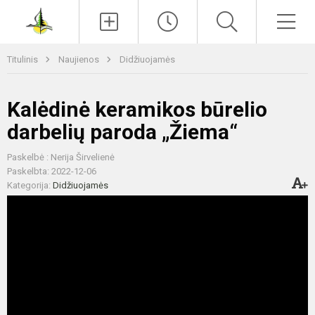
Paieška
Men
Titulinis
Naujienos
Didžiuojamės
Kalėdinė keramikos būrelio
darbelių paroda „Žiema“
Paskelbė : Nerija Širvelienė
Paskelbta: 2022-12-06
Kategorija:
Didžiuojamės