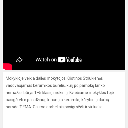
Mokykloje veikia dailės mokytojos Kristinos Striukienės
vadovaujamas keramikos būrelis, kurį po pamokų lanko
nemažas būrys 1–5 klasių mokinių. Kviečiame mokyklos fojė
pasigėrėti ir pasidžiaugti jaunųjų keramikų kūrybinių darbų
paroda ŽIEMA. Galima darbeliais pasigrožėti ir virtualiai.