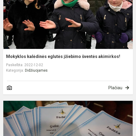
a
Mokyklos kalėdinės eglutės įžiebimo šventės akimirkos!
Paskelbta: 2022-12-02
Kategorija:
Didžiuojamės
Plačiau
P
k
m
ir
j