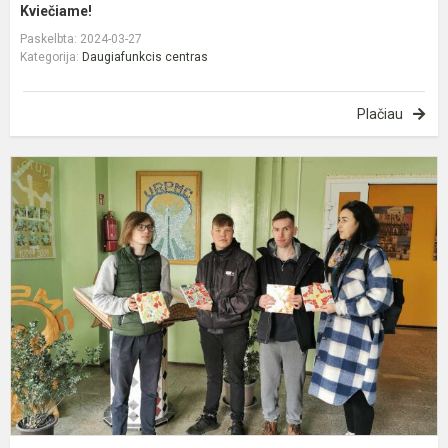
Kviečiame!
Paskelbta: 2024-03-27
Kategorija:
Daugiafunkcis centras
Plačiau
I
į
U
r
p
m
c