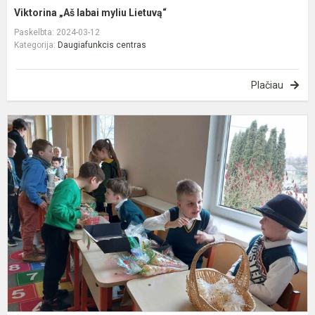
Viktorina „Aš labai myliu Lietuvą“
Paskelbta: 2024-03-12
Kategorija:
Daugiafunkcis centras
Plačiau
K
m