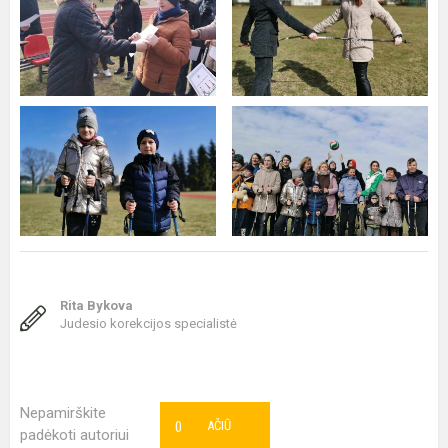
Rita Bykova
Judesio korekcijos specialistė
Nepamirškite
0
AČIŪ
padėkoti autoriui