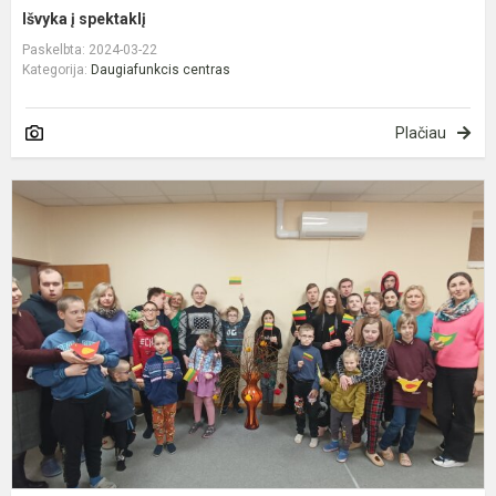
Išvyka į spektaklį
Paskelbta: 2024-03-22
Kategorija:
Daugiafunkcis centras
Plačiau
V
„
l
m
L