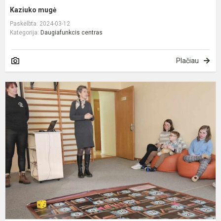
Kaziuko mugė
Paskelbta: 2024-03-12
Kategorija:
Daugiafunkcis centras
Plačiau
K
y
E
ir
k
j
s