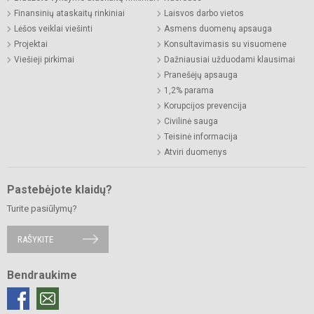
Finansinių ataskaitų rinkiniai
Laisvos darbo vietos
Lėšos veiklai viešinti
Asmens duomenų apsauga
Projektai
Konsultavimasis su visuomene
Viešieji pirkimai
Dažniausiai užduodami klausimai
Pranešėjų apsauga
1,2% parama
Korupcijos prevencija
Civilinė sauga
Teisinė informacija
Atviri duomenys
Pastebėjote klaidų?
Turite pasiūlymų?
RAŠYKITE
Bendraukime