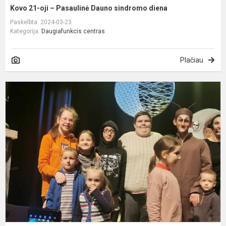
Kovo 21-oji – Pasaulinė Dauno sindromo diena
Paskelbta: 2024-03-23
Kategorija:
Daugiafunkcis centras
Plačiau
I
į
s