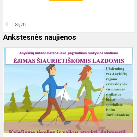
Grįžti
Ankstesnės naujienos
K