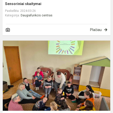
Sensoriniai skaitymai
Paskelbta: 2024-03-26
Kategorija:
Daugiafunkcis centras
Plačiau
K
2
oj
–
P
D
s
d