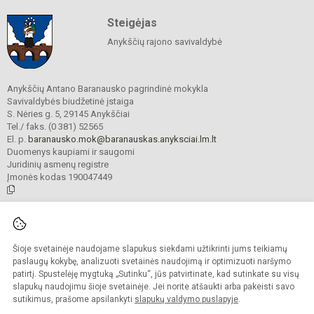
Steigėjas
Anykščių rajono savivaldybė
Anykščių Antano Baranausko pagrindinė mokykla
Savivaldybės biudžetinė įstaiga
S. Nėries g. 5, 29145 Anykščiai
Tel./ faks. (0 381) 52565
El. p.
baranausko.mok@baranauskas.anyksciai.lm.lt
Duomenys kaupiami ir saugomi
Juridinių asmenų registre
Įmonės kodas 190047449
© 2021. Anykščių Antano Baranausko pagrindinė mokykla. Visos teisės
saugomos.
Šioje svetainėje naudojame slapukus siekdami užtikrinti jums teikiamų
Kopijuoti turinį be raštiško mokyklos administracijos sutikimo griežtai
draudžiama.
paslaugų kokybę, analizuoti svetainės naudojimą ir optimizuoti naršymo
patirtį. Spustelėję mygtuką „Sutinku“, jūs patvirtinate, kad sutinkate su visų
Prieinamumo paraiška
Slapukų valdymas
slapukų naudojimu šioje svetainėje. Jei norite atšaukti arba pakeisti savo
sutikimus, prašome apsilankyti
slapukų valdymo puslapyje
.
Sumanus būdas atnaujinti