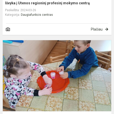
Išvyka į Utenos regioninį profesinį mokymo centrą
Paskelbta: 2024-03-26
Kategorija:
Daugiafunkcis centras
Plačiau
P
v
d