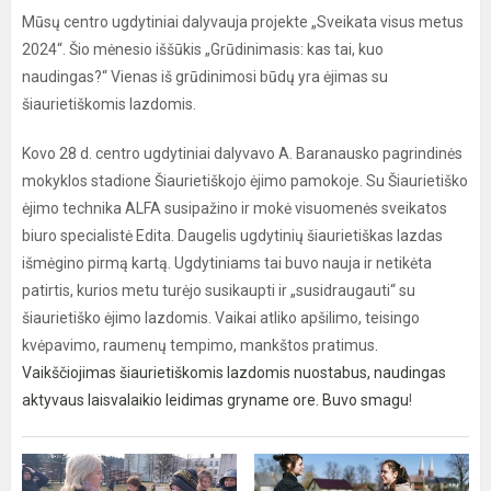
Mūsų centro ugdytiniai dalyvauja projekte „Sveikata visus metus
2024“. Šio mėnesio iššūkis „Grūdinimasis: kas tai, kuo
naudingas?“ Vienas iš grūdinimosi būdų yra ėjimas su
šiaurietiškomis lazdomis.
Kovo 28 d. centro ugdytiniai dalyvavo A. Baranausko pagrindinės
mokyklos stadione Šiaurietiškojo ėjimo pamokoje. Su Šiaurietiško
ėjimo technika ALFA susipažino ir mokė visuomenės sveikatos
biuro specialistė Edita. Daugelis ugdytinių šiaurietiškas lazdas
išmėgino pirmą kartą. Ugdytiniams tai buvo nauja ir netikėta
patirtis, kurios metu turėjo susikaupti ir „susidraugauti“ su
šiaurietiško ėjimo lazdomis. Vaikai atliko apšilimo, teisingo
kvėpavimo, raumenų tempimo, mankštos pratimus
.
Vaikščiojimas šiaurietiškomis lazdomis nuostabus, naudingas
aktyvaus laisvalaikio leidimas gryname ore. Buvo smagu
!