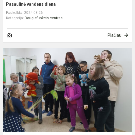
Pasaulinė vandens diena
Paskelbta: 2024-03-26
Kategorija:
Daugiafunkcis centras
Plačiau
S
s