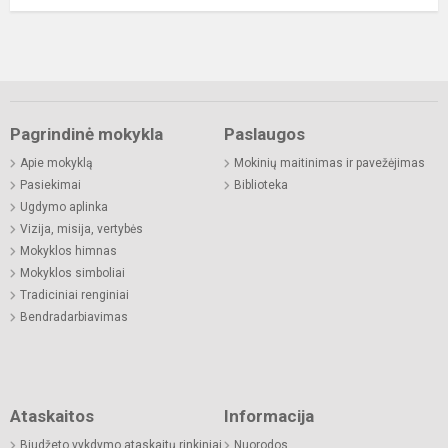
Pagrindinė mokykla
Paslaugos
Apie mokyklą
Mokinių maitinimas ir pavežėjimas
Pasiekimai
Biblioteka
Ugdymo aplinka
Vizija, misija, vertybės
Mokyklos himnas
Mokyklos simboliai
Tradiciniai renginiai
Bendradarbiavimas
Ataskaitos
Informacija
Biudžeto vykdymo ataskaitų rinkiniai
Nuorodos