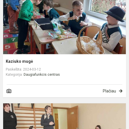
Kaziuko mugė
Paskelbta: 2024-03-12
Kategorija:
Daugiafunkcis centras
Plačiau
K
y
E
ir