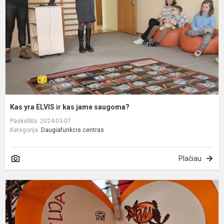
k
j
s
Kas yra ELVIS ir kas jame saugoma?
Paskelbta: 2024-03-07
Kategorija:
Daugiafunkcis centras
Plačiau
D
L
p
„