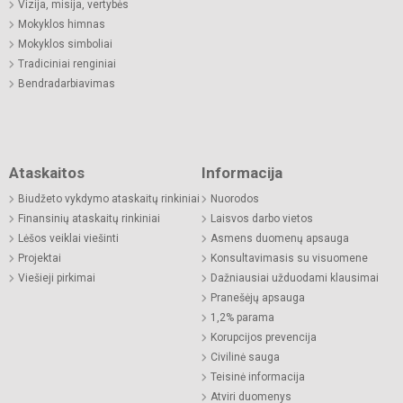
Vizija, misija, vertybės
Mokyklos himnas
Mokyklos simboliai
Tradiciniai renginiai
Bendradarbiavimas
Ataskaitos
Informacija
Biudžeto vykdymo ataskaitų rinkiniai
Nuorodos
Finansinių ataskaitų rinkiniai
Laisvos darbo vietos
Lėšos veiklai viešinti
Asmens duomenų apsauga
Projektai
Konsultavimasis su visuomene
Viešieji pirkimai
Dažniausiai užduodami klausimai
Pranešėjų apsauga
1,2% parama
Korupcijos prevencija
Civilinė sauga
Teisinė informacija
Atviri duomenys