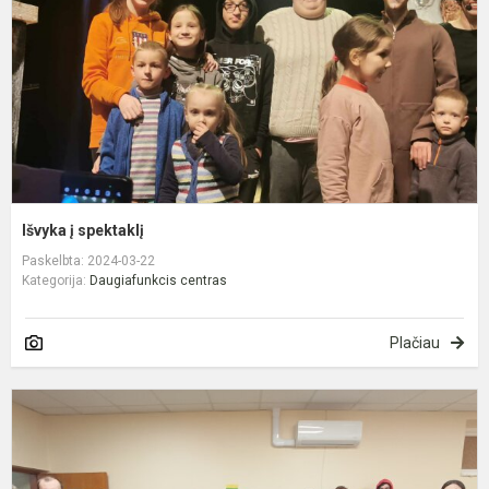
Išvyka į spektaklį
Paskelbta: 2024-03-22
Kategorija:
Daugiafunkcis centras
Plačiau
V
„
l
m