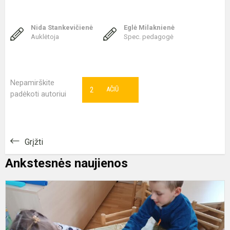
Nida Stankevičienė
Eglė Milaknienė
Auklėtoja
Spec. pedagogė
Nepamirškite
2
AČIŪ
padėkoti autoriui
Grįžti
Ankstesnės naujienos
P
v
d