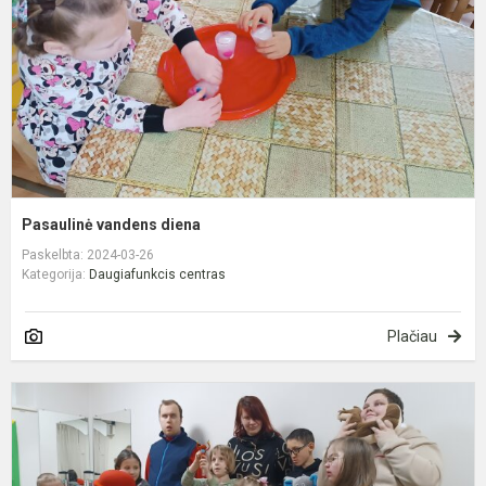
Pasaulinė vandens diena
Paskelbta: 2024-03-26
Kategorija:
Daugiafunkcis centras
Plačiau
S
s