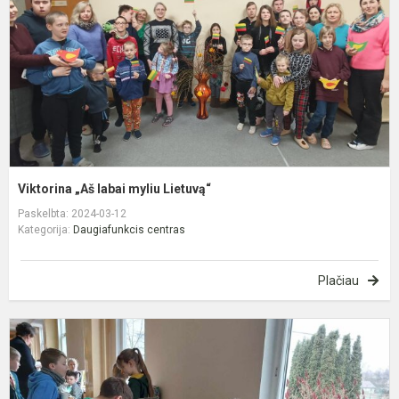
L
Viktorina „Aš labai myliu Lietuvą“
Paskelbta: 2024-03-12
Kategorija:
Daugiafunkcis centras
Plačiau
K
m