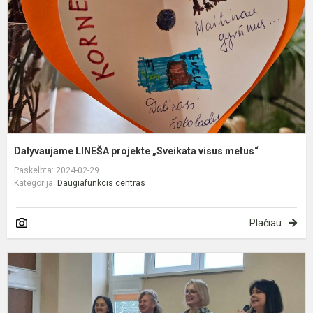
v
m
Dalyvaujame LINEŠA projekte „Sveikata visus metus“
Paskelbta: 2024-02-29
Kategorija:
Daugiafunkcis centras
Plačiau
S