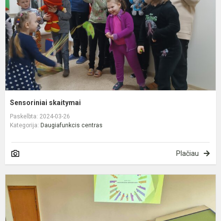
Sensoriniai skaitymai
Paskelbta: 2024-03-26
Kategorija:
Daugiafunkcis centras
Plačiau
K
2
oj
–