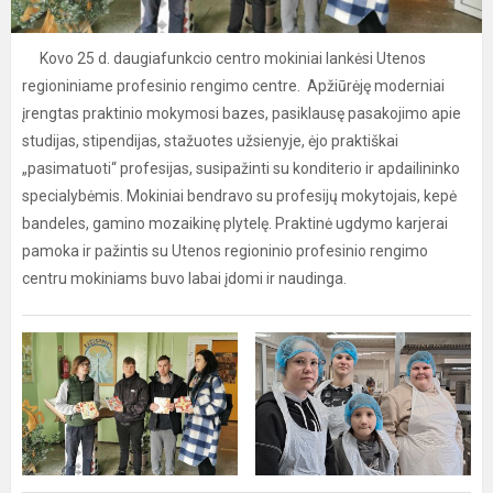
Kovo 25 d. daugiafunkcio centro mokiniai lankėsi Utenos
regioniniame profesinio rengimo centre. Apžiūrėję moderniai
įrengtas praktinio mokymosi bazes, pasiklausę pasakojimo apie
studijas, stipendijas, stažuotes užsienyje, ėjo praktiškai
„pasimatuoti“ profesijas, susipažinti su konditerio ir apdailininko
specialybėmis. Mokiniai bendravo su profesijų mokytojais, kepė
bandeles, gamino mozaikinę plytelę. Praktinė ugdymo karjerai
pamoka ir pažintis su Utenos regioninio profesinio rengimo
centru mokiniams buvo labai įdomi ir naudinga.