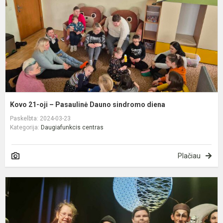
P
D
s
d
Kovo 21-oji – Pasaulinė Dauno sindromo diena
Paskelbta: 2024-03-23
Kategorija:
Daugiafunkcis centras
Plačiau
I
į
s