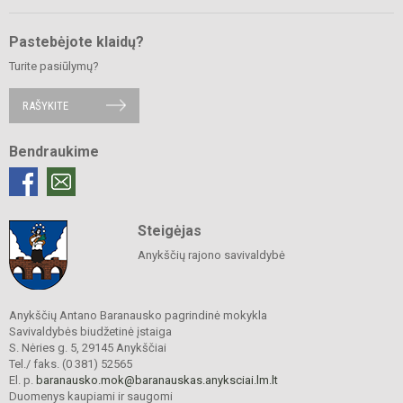
Pastebėjote klaidų?
Turite pasiūlymų?
RAŠYKITE
Bendraukime
Steigėjas
Anykščių rajono savivaldybė
Anykščių Antano Baranausko pagrindinė mokykla
Savivaldybės biudžetinė įstaiga
S. Nėries g. 5, 29145 Anykščiai
Tel./ faks. (0 381) 52565
El. p.
baranausko.mok@baranauskas.anyksciai.lm.lt
Duomenys kaupiami ir saugomi