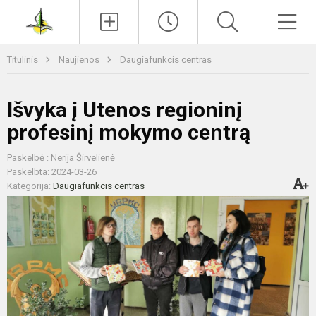
Paieška
Men
Titulinis
Naujienos
Daugiafunkcis centras
Išvyka į Utenos regioninį
profesinį mokymo centrą
Paskelbė : Nerija Širvelienė
Paskelbta: 2024-03-26
Kategorija:
Daugiafunkcis centras