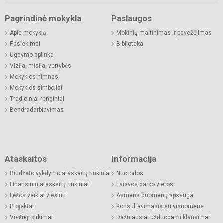
Pagrindinė mokykla
Paslaugos
Apie mokyklą
Mokinių maitinimas ir pavežėjimas
Pasiekimai
Biblioteka
Ugdymo aplinka
Vizija, misija, vertybės
Mokyklos himnas
Mokyklos simboliai
Tradiciniai renginiai
Bendradarbiavimas
Ataskaitos
Informacija
Biudžeto vykdymo ataskaitų rinkiniai
Nuorodos
Finansinių ataskaitų rinkiniai
Laisvos darbo vietos
Lėšos veiklai viešinti
Asmens duomenų apsauga
Projektai
Konsultavimasis su visuomene
Viešieji pirkimai
Dažniausiai užduodami klausimai