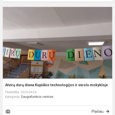
A
d
d
K
t
ir
v
m
Atvirų durų diena Kupiškio technologijos ir verslo mokykloje
Paskelbta: 2023-04-24
Kategorija:
Daugiafunkcis centras
Plačiau