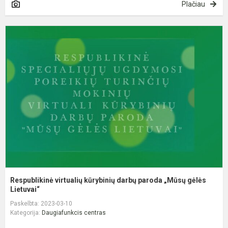
Plačiau
R
v
k
d
p
„
g
Respublikinė virtualių kūrybinių darbų paroda „Mūsų gėlės
Lietuvai“
Paskelbta: 2023-03-10
Kategorija:
Daugiafunkcis centras