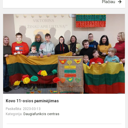
Plačiau
K
1
o
p
Kovo 11-osios paminėjimas
Paskelbta: 2023-03-13
Kategorija:
Daugiafunkcis centras