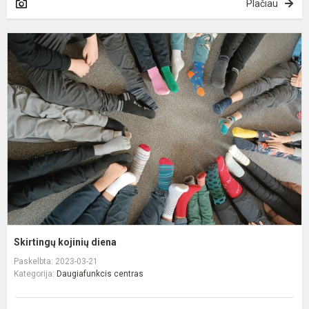
Plačiau
S
k
d
Skirtingų kojinių diena
Paskelbta: 2023-03-21
Kategorija:
Daugiafunkcis centras