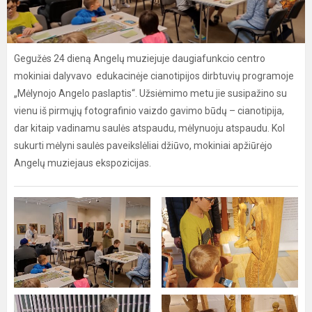
Gegužės 24 dieną Angelų muziejuje daugiafunkcio centro
mokiniai dalyvavo edukacinėje cianotipijos dirbtuvių programoje
„Mėlynojo Angelo paslaptis“. Užsiėmimo metu jie susipažino su
vienu iš pirmųjų fotografinio vaizdo gavimo būdų – cianotipija,
dar kitaip vadinamu saulės atspaudu, mėlynuoju atspaudu. Kol
sukurti mėlyni saulės paveikslėliai džiūvo, mokiniai apžiūrėjo
Angelų muziejaus ekspozicijas.