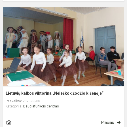
L
k
v
„
ž
k
Lietuvių kalbos viktorina „Neieškok žodžio kišenėje“
Paskelbta: 2023-05-08
Kategorija:
Daugiafunkcis centras
Plačiau