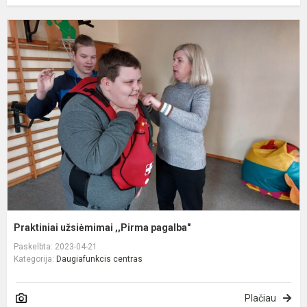
P
u
,
p
Praktiniai užsiėmimai ,,Pirma pagalba"
Paskelbta: 2023-04-21
Kategorija:
Daugiafunkcis centras
Plačiau