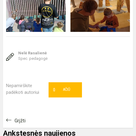
Nelė Rasalienė
Spec. pedagogė
Nepamirškite
0
AČIŪ
padėkoti autoriui
Grįžti
Ankstesnės naujienos