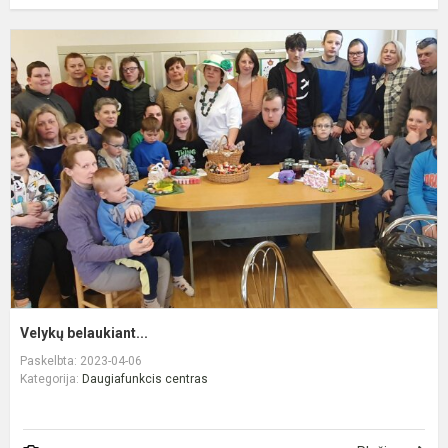
V
b
Velykų belaukiant...
Paskelbta: 2023-04-06
Kategorija:
Daugiafunkcis centras