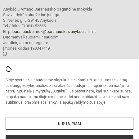
Anykščių Antano Baranausko pagrindinė mokykla
Savivaldybės biudžetinė įstaiga
S. Nėries g. 5, 29145 Anykščiai
Tel./ faks. (0 381) 52565
El. p.
baranausko.mok@baranauskas.anyksciai.lm.lt
Duomenys kaupiami ir saugomi
Juridinių asmenų registre
Įmonės kodas 190047449
© 2021. Anykščių Antano Baranausko pagrindinė mokykla. Visos teisės
saugomos.
Šioje svetainėje naudojame slapukus siekdami užtikrinti jums teikiamų
Kopijuoti turinį be raštiško mokyklos administracijos sutikimo griežtai
draudžiama.
paslaugų kokybę, analizuoti svetainės naudojimą ir optimizuoti naršymo
patirtį. Spustelėję mygtuką „Sutinku“, jūs patvirtinate, kad sutinkate su visų
Prieinamumo paraiška
Slapukų valdymas
slapukų naudojimu šioje svetainėje. Jei norite atšaukti arba pakeisti savo
sutikimus, prašome apsilankyti
slapukų valdymo puslapyje
.
Sumanus būdas atnaujinti
mokyklos interneto
svetainę
NUSTATYMAI