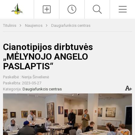
Paieška
Men
Titulinis
Naujienos
Daugiafunkcis centras
Cianotipijos dirbtuvės
„MĖLYNOJO ANGELO
PASLAPTIS“
Paskelbė : Nerija Širvelienė
Paskelbta: 2023-05-27
Kategorija:
Daugiafunkcis centras