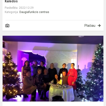
Kalėdos
Paskelbta: 2022-12-29
Kategorija:
Daugiafunkcis centras
Plačiau
P
s
m