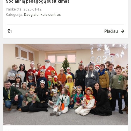
Socialinių pedagogų susitikimas
Paskelbta: 2023-01-12
Kategorija:
Daugiafunkcis centras
Plačiau
K