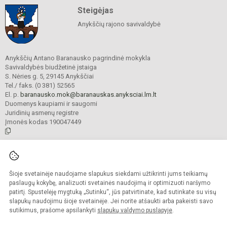
Steigėjas
Anykščių rajono savivaldybė
Anykščių Antano Baranausko pagrindinė mokykla
Savivaldybės biudžetinė įstaiga
S. Nėries g. 5, 29145 Anykščiai
Tel./ faks. (0 381) 52565
El. p.
baranausko.mok@baranauskas.anyksciai.lm.lt
Duomenys kaupiami ir saugomi
Juridinių asmenų registre
Įmonės kodas 190047449
© 2021. Anykščių Antano Baranausko pagrindinė mokykla. Visos teisės
saugomos.
Šioje svetainėje naudojame slapukus siekdami užtikrinti jums teikiamų
Kopijuoti turinį be raštiško mokyklos administracijos sutikimo griežtai
draudžiama.
paslaugų kokybę, analizuoti svetainės naudojimą ir optimizuoti naršymo
patirtį. Spustelėję mygtuką „Sutinku“, jūs patvirtinate, kad sutinkate su visų
Prieinamumo paraiška
Slapukų valdymas
slapukų naudojimu šioje svetainėje. Jei norite atšaukti arba pakeisti savo
sutikimus, prašome apsilankyti
slapukų valdymo puslapyje
.
Sumanus būdas atnaujinti
mokyklos interneto