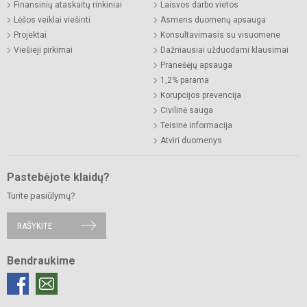
Finansinių ataskaitų rinkiniai
Laisvos darbo vietos
Lėšos veiklai viešinti
Asmens duomenų apsauga
Projektai
Konsultavimasis su visuomene
Viešieji pirkimai
Dažniausiai užduodami klausimai
Pranešėjų apsauga
1,2% parama
Korupcijos prevencija
Civilinė sauga
Teisinė informacija
Atviri duomenys
Pastebėjote klaidų?
Turite pasiūlymų?
RAŠYKITE
Bendraukime