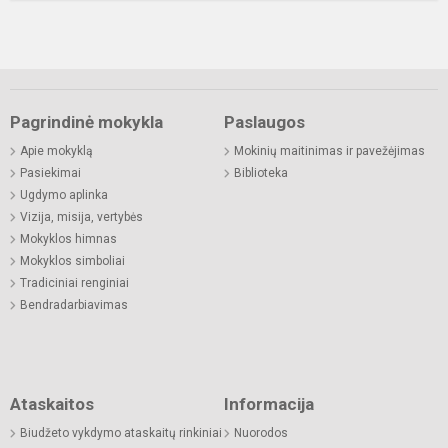
Pagrindinė mokykla
Paslaugos
Apie mokyklą
Mokinių maitinimas ir pavežėjimas
Pasiekimai
Biblioteka
Ugdymo aplinka
Vizija, misija, vertybės
Mokyklos himnas
Mokyklos simboliai
Tradiciniai renginiai
Bendradarbiavimas
Ataskaitos
Informacija
Biudžeto vykdymo ataskaitų rinkiniai
Nuorodos