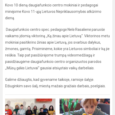
Kovo 10 dieną daugiafunkcio centro mokiniai ir pedagogai
minėjome Kovo 11-ąją Lietuvos Nepriklausomybės atkūrimo
dieną.
Daugiafunkcio centro spec. pedagogė Nelė Rasalienė paruošė
vaikams įdomią viktoriną ,,Ką žinau apie Lietuvą“. Viktorinos metu
mokiniai pasitikrino žinias apie Lietuvą, jos svarbius dalykus,
žmones, gamtą. Prisiminėme, kokie yra Lietuvos simboliai ir ką jie
reiškia. Taip pat pasižiūrėjome trumpą videomedžiagą ir
pasidžiaugėme daugiafunkcio centro organizuotos parodos
,,Mūsų gėlės Lietuvai‘‘ gausiai atsiųstais vaikų darbeliais.
Galime džiaugtis, kad gyvename taikioje, ramioje šalyje.
Džiuginkim savo šalį, miestą mažais gražiais darbais, poelgiais.