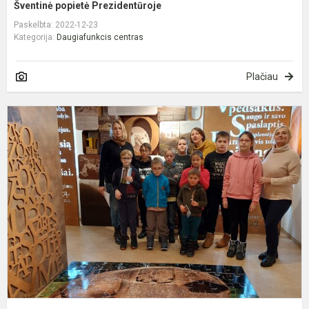
Šventinė popietė Prezidentūroje
Paskelbta: 2022-12-23
Kategorija:
Daugiafunkcis centras
Plačiau
P
A
r
p
g
ir
k
v