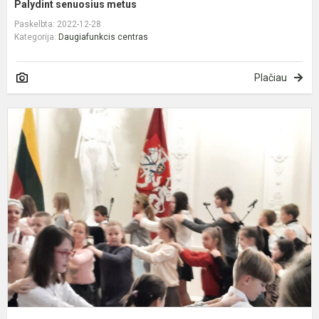
Palydint senuosius metus
Paskelbta: 2022-12-28
Kategorija:
Daugiafunkcis centras
Plačiau
Š
p
P