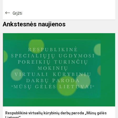
Grįžti
Ankstesnės naujienos
R
v
k
d
p
„
g
Respublikinė virtualių kūrybinių darbų paroda „Mūsų gėlės
Lietuvai“