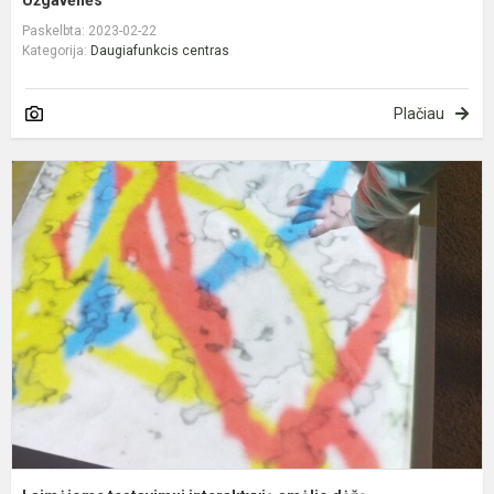
Užgavėnės
Paskelbta: 2023-02-22
Kategorija:
Daugiafunkcis centras
Plačiau
L
t
i
s
d