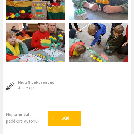
Nida Stankevičienė
Auklėtoja
Nepamirškite
0
AČIŪ
padėkoti autoriui