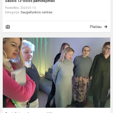
Sausio 13-osios paminėjimas
Paskelbta: 2023-01-13
Kategorija:
Daugiafunkcis centras
Plačiau
S
p
s