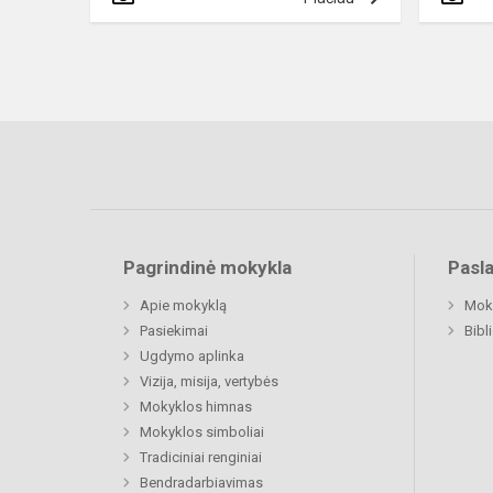
Pagrindinė mokykla
Pasl
Apie mokyklą
Moki
Pasiekimai
Bibl
Ugdymo aplinka
Vizija, misija, vertybės
Mokyklos himnas
Mokyklos simboliai
Tradiciniai renginiai
Bendradarbiavimas