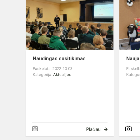
susitikimas
Naudingas susitikimas
Nauja
Paskelbta: 2022-10-03
Paskelb
Kategorija:
Aktualijos
Kategor
Plačiau