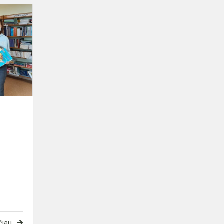
Akcija
„Padovanok
knygą
mokyklos
bibliotekai“
čiau