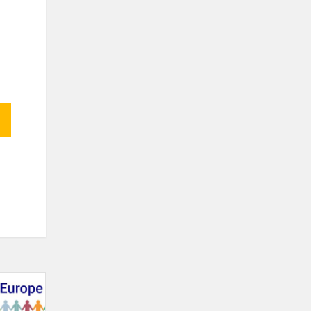
Mokyklos
komanda