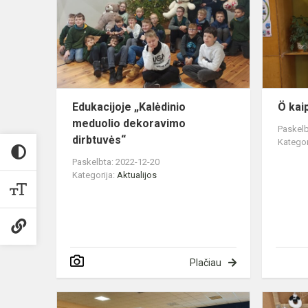
meduolio
dekoravimo
dirbtuvės“
Edukacijoje „Kalėdinio
Ö kai
meduolio dekoravimo
Paskelb
dirbtuvės“
Kategor
Paskelbta: 2022-12-20
Kategorija:
Aktualijos
Plačiau
Naudingas