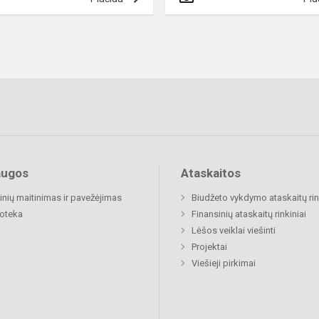
augos
Ataskaitos
nių maitinimas ir pavežėjimas
Biudžeto vykdymo ataskaitų rin
ioteka
Finansinių ataskaitų rinkiniai
Lėšos veiklai viešinti
Projektai
Viešieji pirkimai