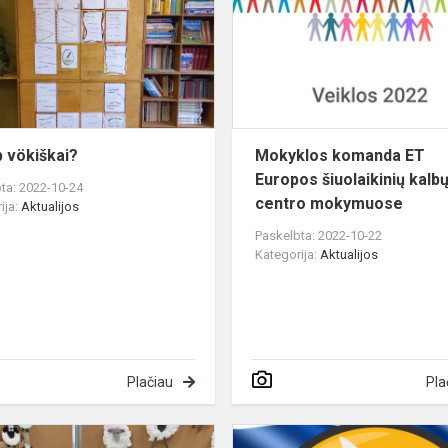
vökiškai?
p vökiškai?
Mokyklos komanda ET
Europos šiuolaikinių kalb
ta: 2022-10-24
centro mokymuose
ija:
Aktualijos
Paskelbta: 2022-10-22
Kategorija:
Aktualijos
Plačiau
Pla
Nauja