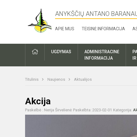
ANYKŠČIŲ ANTANO BARANA
APIE MUS
TEISINĖ INFORMACIJA
A
UGDYMAS
ADMINISTRACINĖ
P
INFORMACIJA
I
Titulinis
Naujienos
Aktualijos
Akcija
Paskelbė : Nerija Širvelienė
Paskelbta: 2023-02-01
Kategorija:
Ak