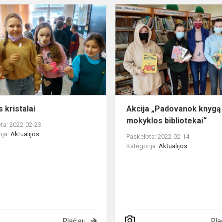
Saldūs
kristalai
 kristalai
Akcija „Padovanok knygą
mokyklos bibliotekai“
ta: 2022-02-23
ija:
Aktualijos
Paskelbta: 2022-02-14
Kategorija:
Aktualijos
Plačiau
Pla