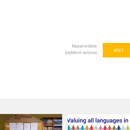
Nepamirškite
1
AČIŪ
padėkoti autoriui
Ö
kaip