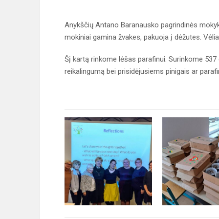
Anykščių Antano Baranausko pagrindinės mokykl
mokiniai gamina žvakes, pakuoja į dėžutes. Vėliau 
Šį kartą rinkome lėšas parafinui. Surinkome 537 
reikalingumą bei prisidėjusiems pinigais ar parafi