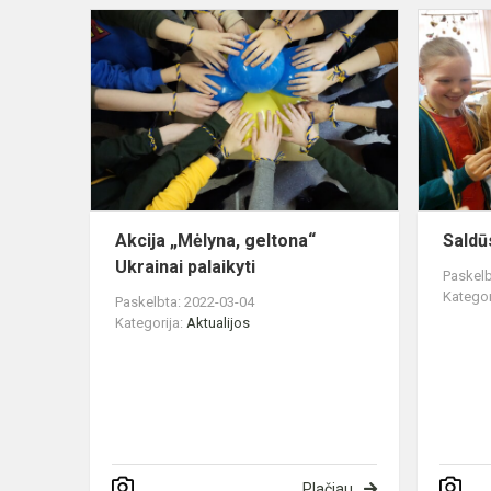
Akcija
„Mėlyna,
geltona“
Ukrainai
palaikyti
Akcija „Mėlyna, geltona“
Saldūs
Ukrainai palaikyti
Paskelb
Kategor
Paskelbta: 2022-03-04
Kategorija:
Aktualijos
Plačiau