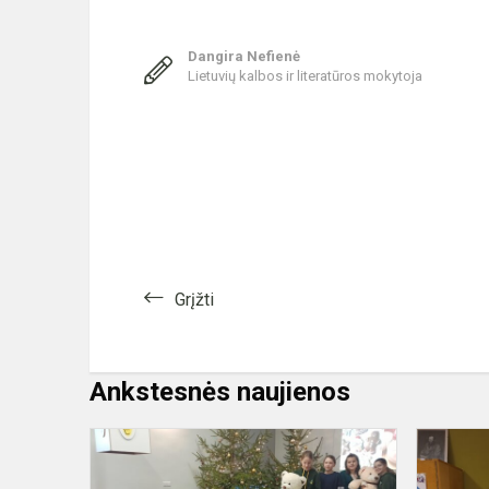
Dangira Nefienė
Lietuvių kalbos ir literatūros mokytoja
Grįžti
Ankstesnės naujienos
Edukacijoje
„Kalėdinio