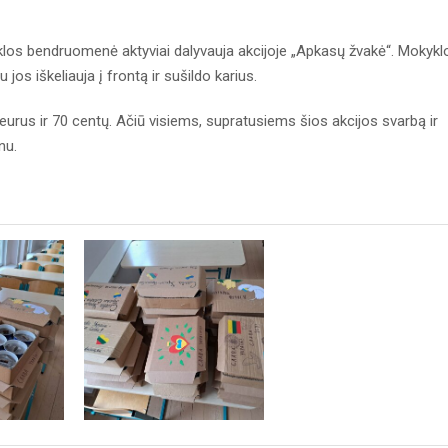
os bendruomenė aktyviai dalyvauja akcijoje „Apkasų žvakė“. Mokykl
jos iškeliauja į frontą ir sušildo karius.
eurus ir 70 centų. Ačiū visiems, supratusiems šios akcijos svarbą ir
nu.