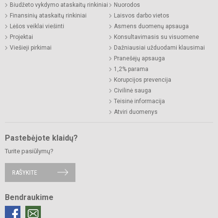
Biudžeto vykdymo ataskaitų rinkiniai
Nuorodos
Finansinių ataskaitų rinkiniai
Laisvos darbo vietos
Lėšos veiklai viešinti
Asmens duomenų apsauga
Projektai
Konsultavimasis su visuomene
Viešieji pirkimai
Dažniausiai užduodami klausimai
Pranešėjų apsauga
1,2% parama
Korupcijos prevencija
Civilinė sauga
Teisinė informacija
Atviri duomenys
Pastebėjote klaidų?
Turite pasiūlymų?
RAŠYKITE
Bendraukime