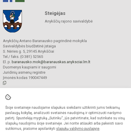
Steigėjas
Anykščių rajono savivaldybė
Anykščių Antano Baranausko pagrindinė mokykla
Savivaldybės biudžetinė įstaiga
S. Nėries g. 5, 29145 Anykščiai
Tel./ faks. (0 381) 52565
El. p.
baranausko.mok@baranauskas.anyksciai.lm.lt
Duomenys kaupiami ir saugomi
Juridinių asmenų registre
Įmonės kodas 190047449
© 2021. Anykščių Antano Baranausko pagrindinė mokykla. Visos teisės
saugomos.
Šioje svetainėje naudojame slapukus siekdami užtikrinti jums teikiamų
Kopijuoti turinį be raštiško mokyklos administracijos sutikimo griežtai
draudžiama.
paslaugų kokybę, analizuoti svetainės naudojimą ir optimizuoti naršymo
patirtį. Spustelėję mygtuką „Sutinku“, jūs patvirtinate, kad sutinkate su visų
Prieinamumo paraiška
Slapukų valdymas
slapukų naudojimu šioje svetainėje. Jei norite atšaukti arba pakeisti savo
sutikimus, prašome apsilankyti
slapukų valdymo puslapyje
.
Sumanus būdas atnaujinti