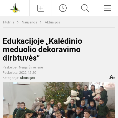
Paieška
Men
Titulinis
Naujienos
Aktualijos
Edukacijoje „Kalėdinio
meduolio dekoravimo
dirbtuvės“
Paskelbė : Nerija Širvelienė
Paskelbta: 2022-12-20
Kategorija:
Aktualijos