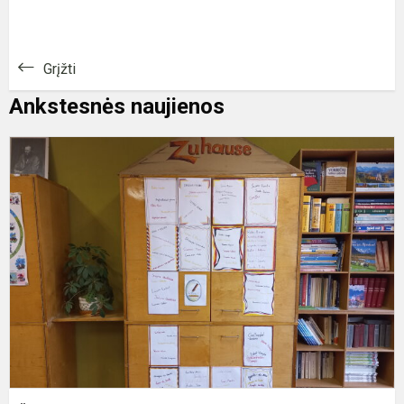
Grįžti
Ankstesnės naujienos
Ö
k
v