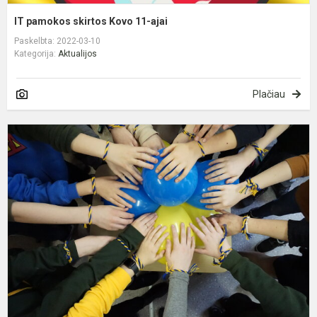
IT pamokos skirtos Kovo 11-ajai
Paskelbta: 2022-03-10
Kategorija:
Aktualijos
Plačiau
A
„
g
U
p