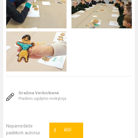
Gražina Verbickienė
Pradinio ugdymo mokytoja
Nepamirškite
0
AČIŪ
padėkoti autoriui