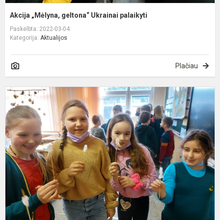
Akcija „Mėlyna, geltona“ Ukrainai palaikyti
Paskelbta: 2022-03-04
Kategorija:
Aktualijos
Plačiau
S
k