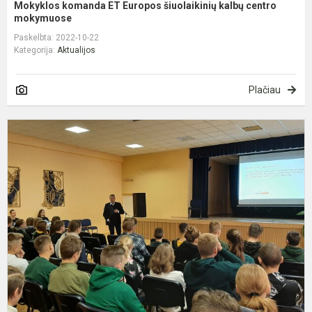
Mokyklos komanda ET Europos šiuolaikinių kalbų centro
mokymuose
Paskelbta: 2022-10-22
Kategorija:
Aktualijos
Plačiau
N
s