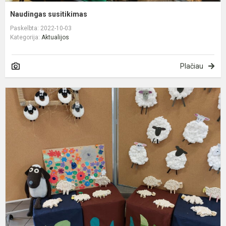
Naudingas susitikimas
Paskelbta: 2022-10-03
Kategorija:
Aktualijos
Plačiau
N
e