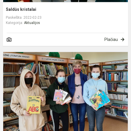
Saldūs kristalai
Paskelbta: 2022-02-23
Kategorija:
Aktualijos
Plačiau
A
„
k
m
b