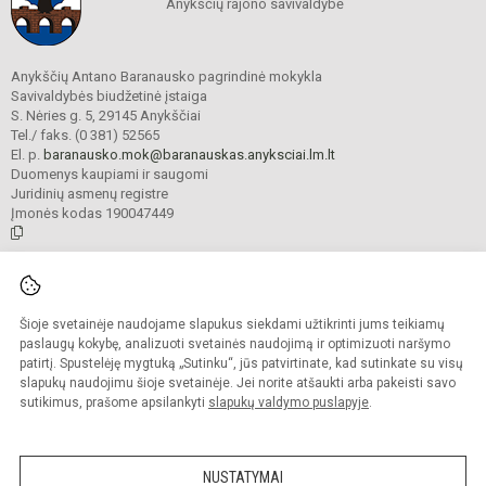
Anykščių rajono savivaldybė
Anykščių Antano Baranausko pagrindinė mokykla
Savivaldybės biudžetinė įstaiga
S. Nėries g. 5, 29145 Anykščiai
Tel./ faks. (0 381) 52565
El. p.
baranausko.mok@baranauskas.anyksciai.lm.lt
Duomenys kaupiami ir saugomi
Juridinių asmenų registre
Įmonės kodas 190047449
© 2021. Anykščių Antano Baranausko pagrindinė mokykla. Visos teisės
saugomos.
Šioje svetainėje naudojame slapukus siekdami užtikrinti jums teikiamų
Kopijuoti turinį be raštiško mokyklos administracijos sutikimo griežtai
draudžiama.
paslaugų kokybę, analizuoti svetainės naudojimą ir optimizuoti naršymo
patirtį. Spustelėję mygtuką „Sutinku“, jūs patvirtinate, kad sutinkate su visų
Prieinamumo paraiška
Slapukų valdymas
slapukų naudojimu šioje svetainėje. Jei norite atšaukti arba pakeisti savo
sutikimus, prašome apsilankyti
slapukų valdymo puslapyje
.
Sumanus būdas atnaujinti
mokyklos interneto
svetainę
NUSTATYMAI