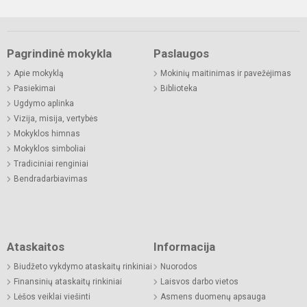
Pagrindinė mokykla
Paslaugos
Apie mokyklą
Mokinių maitinimas ir pavežėjimas
Pasiekimai
Biblioteka
Ugdymo aplinka
Vizija, misija, vertybės
Mokyklos himnas
Mokyklos simboliai
Tradiciniai renginiai
Bendradarbiavimas
Ataskaitos
Informacija
Biudžeto vykdymo ataskaitų rinkiniai
Nuorodos
Finansinių ataskaitų rinkiniai
Laisvos darbo vietos
Lėšos veiklai viešinti
Asmens duomenų apsauga