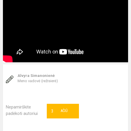
Alvyra Simanonienė
Meno vadovė (režisierė)
Nepamirškite
3
AČIŪ
padėkoti autoriui