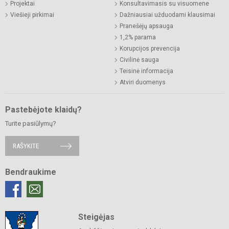
Projektai
Konsultavimasis su visuomene
Viešieji pirkimai
Dažniausiai užduodami klausimai
Pranešėjų apsauga
1,2% parama
Korupcijos prevencija
Civilinė sauga
Teisinė informacija
Atviri duomenys
Pastebėjote klaidų?
Turite pasiūlymų?
RAŠYKITE
Bendraukime
Steigėjas