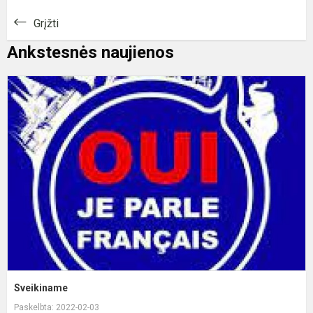
Grįžti
Ankstesnės naujienos
S
Sveikiname
Paskelbta: 2022-02-03