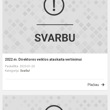
v
a
v
2022 m. Direktorės veiklos ataskaita vertinimui
Paskelbta: 2023-01-20
Kategorija:
Svarbu!
Plačiau
A
k
s