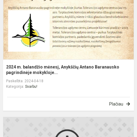
A
A
B
p
2024 m. balandžio mėnesį, Anykščių Antano Baranausko
pagrindinėje mokykloje...
Paskelbta: 2024-04-18
Kategorija:
Svarbu!
Plačiau
I
b
p