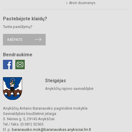
Atviri duomenys
Pastebėjote klaidų?
Turite pasiūlymų?
RAŠYKITE
Bendraukime
Steigėjas
Anykščių rajono savivaldybė
Anykščių Antano Baranausko pagrindinė mokykla
Savivaldybės biudžetinė įstaiga
S. Nėries g. 5, 29145 Anykščiai
Tel./ faks. (0 381) 52565
El. p.
baranausko.mok@baranauskas.anyksciai.lm.lt