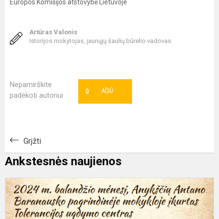
Europos Komisijos atstovybė Lietuvoje
Artūras Valonis
Istorijos mokytojas, jaunųjų šaulių būrelio vadovas
Nepamirškite
0
AČIŪ
padėkoti autoriui
Grįžti
Ankstesnės naujienos
2
m
b
m