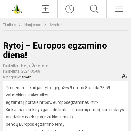
Paieška
Men
Titulinis
Naujienos
Svarbu!
Rytoj – Europos egzamino
diena!
Paskelbė : Nerija Širvelienė
Paskelbta: 2024-05-08
Kategorija:
Svarbu!
Primename, kad jau rytoj, gegužės 9 d. nuo 8 val. iki 23.59
val.mokiniai galės laikyti
egzaminą portale https://europosegzaminas.lrt.lt/
Kiekvienas mokinys gaus dešimties klausimų rinkinį, kurį sudarys
atsitiktine tvarka parinkti klausimai iš
penkių Europos egzamino temų.