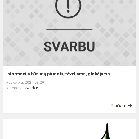
t
g
Informacija būsimų pirmokų tėveliams, globėjams
Paskelbta: 2024-03-29
Kategorija:
Svarbu!
Plačiau
„
a