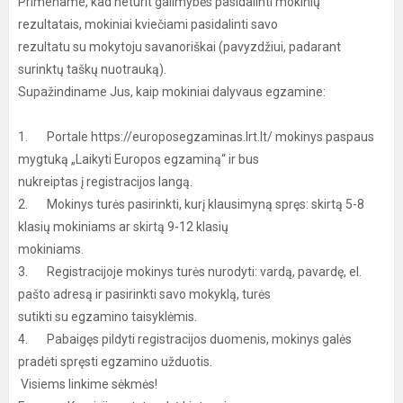
Primename, kad neturit galimybės pasidalinti mokinių
rezultatais, mokiniai kviečiami pasidalinti savo
rezultatu su mokytoju savanoriškai (pavyzdžiui, padarant
surinktų taškų nuotrauką).
Supažindiname Jus, kaip mokiniai dalyvaus egzamine:
1. Portale https://europosegzaminas.lrt.lt/ mokinys paspaus
mygtuką „Laikyti Europos egzaminą“ ir bus
nukreiptas į registracijos langą.
2. Mokinys turės pasirinkti, kurį klausimyną spręs: skirtą 5-8
klasių mokiniams ar skirtą 9-12 klasių
mokiniams.
3. Registracijoje mokinys turės nurodyti: vardą, pavardę, el.
pašto adresą ir pasirinkti savo mokyklą, turės
sutikti su egzamino taisyklėmis.
4. Pabaigęs pildyti registracijos duomenis, mokinys galės
pradėti spręsti egzamino užduotis.
Visiems linkime sėkmės!