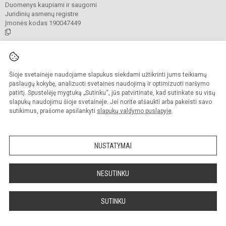
Duomenys kaupiami ir saugomi
Juridinių asmenų registre
Įmonės kodas 190047449
© 2021. Anykščių Antano Baranausko pagrindinė mokykla. Visos teisės
saugomos.
Šioje svetainėje naudojame slapukus siekdami užtikrinti jums teikiamų
Kopijuoti turinį be raštiško mokyklos administracijos sutikimo griežtai
draudžiama.
paslaugų kokybę, analizuoti svetainės naudojimą ir optimizuoti naršymo
patirtį. Spustelėję mygtuką „Sutinku“, jūs patvirtinate, kad sutinkate su visų
Prieinamumo paraiška
Slapukų valdymas
slapukų naudojimu šioje svetainėje. Jei norite atšaukti arba pakeisti savo
sutikimus, prašome apsilankyti
slapukų valdymo puslapyje
.
Sumanus būdas atnaujinti
mokyklos interneto
svetainę
NUSTATYMAI
NESUTINKU
SUTINKU