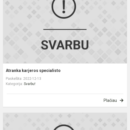
Atranka karjeros specialisto
Paskelbta: 2022-12-13
Kategorija:
Svarbu!
Plačiau
Š
M
I