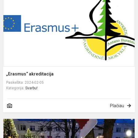
„Erasmus“ akreditacija
Paskelbta: 2024-02-05
Kategorija:
Svarbu!
Plačiau
Į
š
p