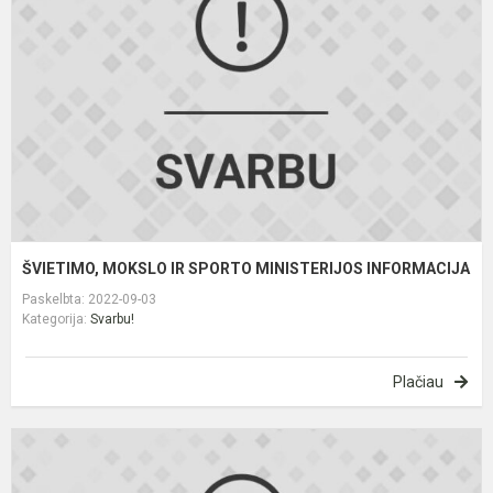
S
M
I
ŠVIETIMO, MOKSLO IR SPORTO MINISTERIJOS INFORMACIJA
Paskelbta: 2022-09-03
Kategorija:
Svarbu!
Plačiau
A
i