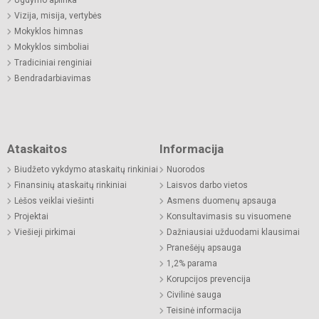
Vizija, misija, vertybės
Mokyklos himnas
Mokyklos simboliai
Tradiciniai renginiai
Bendradarbiavimas
Ataskaitos
Informacija
Biudžeto vykdymo ataskaitų rinkiniai
Nuorodos
Finansinių ataskaitų rinkiniai
Laisvos darbo vietos
Lėšos veiklai viešinti
Asmens duomenų apsauga
Projektai
Konsultavimasis su visuomene
Viešieji pirkimai
Dažniausiai užduodami klausimai
Pranešėjų apsauga
1,2% parama
Korupcijos prevencija
Civilinė sauga
Teisinė informacija