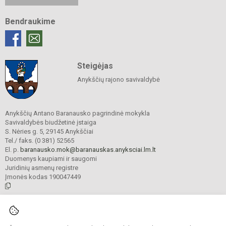
Bendraukime
Steigėjas
Anykščių rajono savivaldybė
Anykščių Antano Baranausko pagrindinė mokykla
Savivaldybės biudžetinė įstaiga
S. Nėries g. 5, 29145 Anykščiai
Tel./ faks. (0 381) 52565
El. p.
baranausko.mok@baranauskas.anyksciai.lm.lt
Duomenys kaupiami ir saugomi
Juridinių asmenų registre
Įmonės kodas 190047449
© 2021. Anykščių Antano Baranausko pagrindinė mokykla. Visos teisės
saugomos.