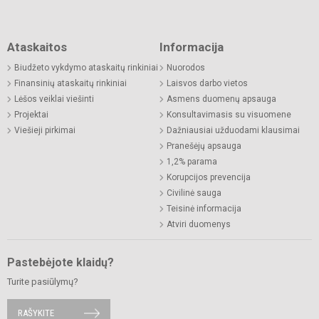
Ataskaitos
Informacija
Biudžeto vykdymo ataskaitų rinkiniai
Nuorodos
Finansinių ataskaitų rinkiniai
Laisvos darbo vietos
Lėšos veiklai viešinti
Asmens duomenų apsauga
Projektai
Konsultavimasis su visuomene
Viešieji pirkimai
Dažniausiai užduodami klausimai
Pranešėjų apsauga
1,2% parama
Korupcijos prevencija
Civilinė sauga
Teisinė informacija
Atviri duomenys
Pastebėjote klaidų?
Turite pasiūlymų?
RAŠYKITE