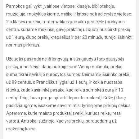
Pamokos gali vykti įvairiose vietose: klasėje, bibliotekoje,
muziejuje, mokyklos kieme, miške ir kitose netradicinėse vietose.
2 b klasės mokinių matematikos pamoka persikėlė į prekybos
centrą, kuriame mokiniai, gavę praktinę užduotį: nusipirkti prekių
už 1 eurą, čiupo prekių krepšelius ir per 20 minučių turėjo išsirinkti
norimus pirkinius.
Užduotis pasirodė ne iš lengvųjų: ir susigaudyti tarp gausybės
prekių, ir neišleisti daugiau kaip euro! Vienų mokinukų prekių
suma tikrai neviršijo nurodytos sumos: Deimantė išsirinko prekių
už 99 centus, o Pranciškus lygiai už 1 eurą. Ir kokia nuostaba
ištinka, kada kasininkė pasako, kad reikia sumokėti eurą ir 10
centų! Taigi, buvo proga aptarti depozito mokestį. Grįžę į klasę,
pasidžiaugėme, išsakėme savo mintis, tyrinėjome pirkinių čekius.
Aptarėme, kurie maisto produktai sveiki, kuriuos reiktų retai
vartoti. Antrokai sužinojo, kad yra prekių, parduodamų už
mažesnę kainą.