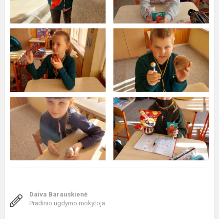
Daiva Barauskienė
Pradinio ugdymo mokytoja