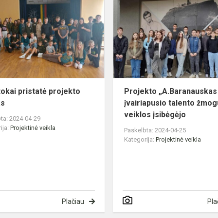
s
pristatė
projekto
veiklas
okai pristatė projekto
Projekto „A.Baranauskas
as
įvairiapusio talento žmo
veiklos įsibėgėjo
ta: 2024-04-29
ija:
Projektinė veikla
Paskelbta: 2024-04-25
Kategorija:
Projektinė veikla
Plačiau
Pla