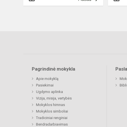
Pagrindinė mokykla
Pasl
Apie mokyklą
Moki
Pasiekimai
Bibl
Ugdymo aplinka
Vizija, misija, vertybės
Mokyklos himnas
Mokyklos simboliai
Tradiciniai renginiai
Bendradarbiavimas