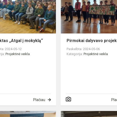
į
mokyklą“
ktas „Atgal į mokyklą“
Pirmokai dalyvavo projek
ta: 2024-05-12
Paskelbta: 2024-05-06
ija:
Projektinė veikla
Kategorija:
Projektinė veikla
Plačiau
Pla
Penktokai