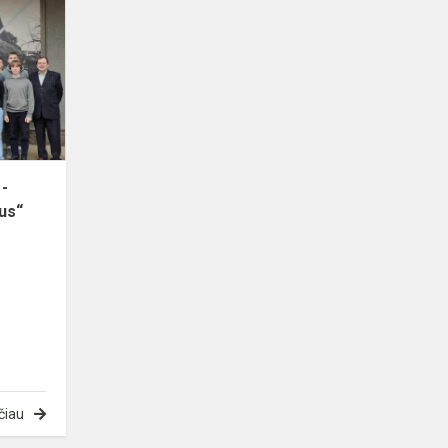
„A.Baranauskas
-
įvairiapusio
talento
žmogus“
vei...
 -
gus“
čiau