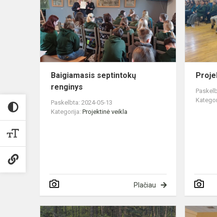
renginys
Baigiamasis septintokų
Proje
renginys
Paskelb
Kategor
Paskelbta: 2024-05-13
Kategorija:
Projektinė veikla
Plačiau
Antanas