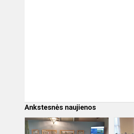
Ankstesnės naujienos
Baigiamasi
septintokų