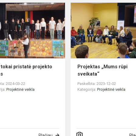
Ketvirtokai
pristatė
projekto
s
veiklas
rtokai pristatė projekto
Projektas „Mums rūpi
as
sveikata“
ta: 2024-03-22
Paskelbta: 2023-12-02
ija:
Projektinė veikla
Kategorija:
Projektinė veikla
Plačiau
Pla