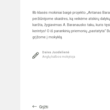
8b klasės mokiniai baigė projekto „Antanas Bara
peržiūrėjome skaidres, ką veikėme atskirų dalykų
karšta, žygiavimas A. Baranausko taku, kuris tęsia
kerintys! O iš parankinių priemonių „pastatyta“ 
grįžome į mokyklą.
Daiva Juodelienė
Anglų kalbos mokytoja
Grįžti