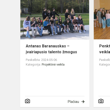
Baranauska
–
įvairiapusio
talento
žmogus
Antanas Baranauskas –
Penkt
įvairiapusio talento žmogus
veikl
Paskelbta: 2024-05-06
Paskelb
Kategorija:
Projektinė veikla
Kategor
Plačiau