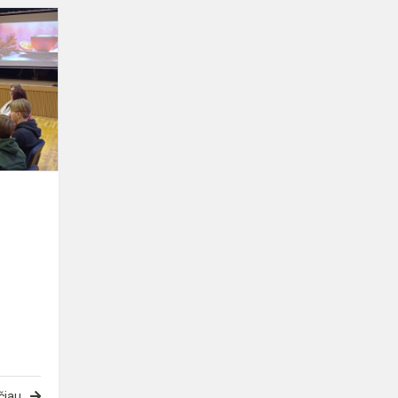
Projektas
„Mums
rūpi
sveikata“
čiau