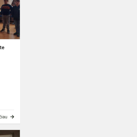
projekte
te
čiau
Projekto