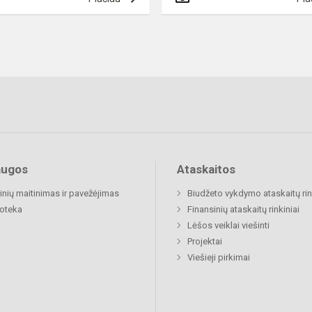
augos
Ataskaitos
nių maitinimas ir pavežėjimas
Biudžeto vykdymo ataskaitų rin
ioteka
Finansinių ataskaitų rinkiniai
Lėšos veiklai viešinti
Projektai
Viešieji pirkimai