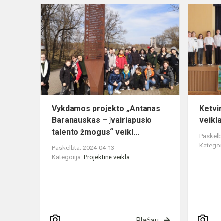
Vykdamos
projekto
„Antanas
Baranauska
–
įvairiapusio
talen...
Vykdamos projekto „Antanas
Ketvi
Baranauskas – įvairiapusio
veikl
talento žmogus“ veikl...
Paskelb
Kategor
Paskelbta: 2024-04-13
Kategorija:
Projektinė veikla
Plačiau