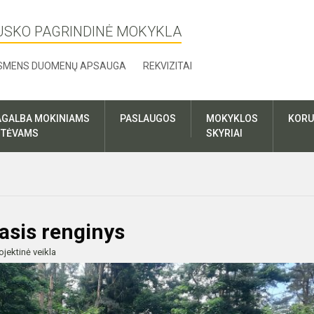
USKO PAGRINDINĖ MOKYKLA
SMENS DUOMENŲ APSAUGA
REKVIZITAI
AGALBA MOKINIAMS
PASLAUGOS
MOKYKLOS
KORU
R TĖVAMS
SKYRIAI
asis renginys
ojektinė veikla