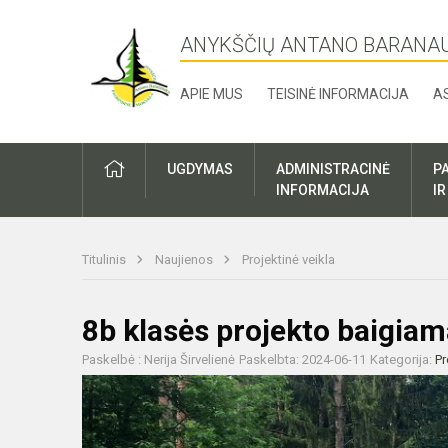
ANYKŠČIŲ ANTANO BARANA
APIE MUS
TEISINĖ INFORMACIJA
A
UGDYMAS
ADMINISTRACINĖ
P
INFORMACIJA
I
Titulinis
Naujienos
Projektinė veikla
8b klasės projekto baigiam
Paskelbė : Nerija Širvelienė
Paskelbta: 2024-06-11
Kategorija:
Pr