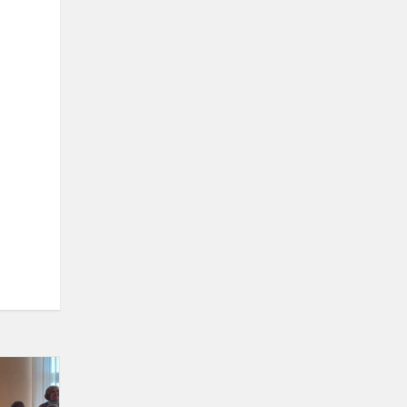
Pirmokai
dalyvavo