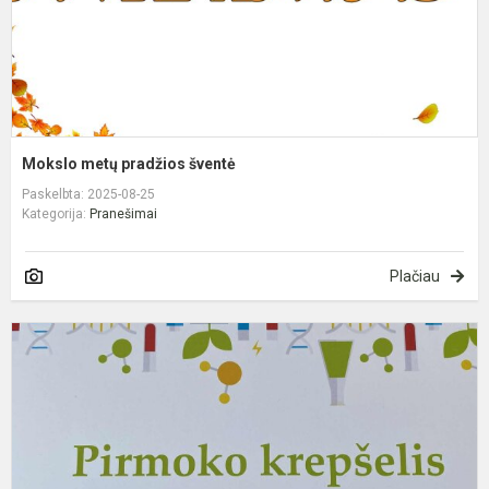
Mokslo metų pradžios šventė
Paskelbta: 2025-08-25
Kategorija:
Pranešimai
Plačiau
P
k