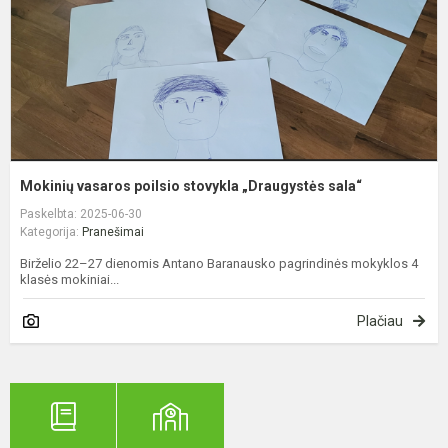
s
Mokinių vasaros poilsio stovykla „Draugystės sala“
Paskelbta: 2025-06-30
Kategorija:
Pranešimai
Birželio 22–27 dienomis Antano Baranausko pagrindinės mokyklos 4
klasės mokiniai...
Plačiau