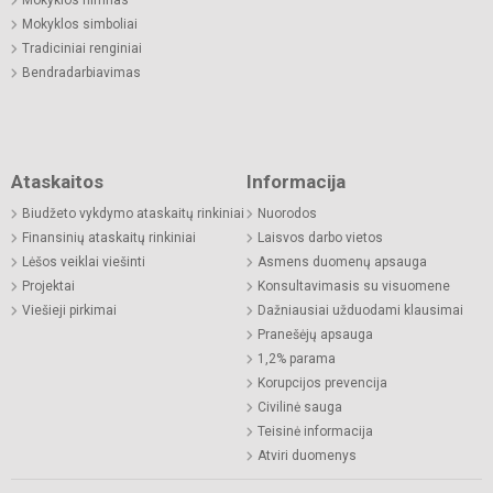
Mokyklos simboliai
Tradiciniai renginiai
Bendradarbiavimas
Ataskaitos
Informacija
Biudžeto vykdymo ataskaitų rinkiniai
Nuorodos
Finansinių ataskaitų rinkiniai
Laisvos darbo vietos
Lėšos veiklai viešinti
Asmens duomenų apsauga
Projektai
Konsultavimasis su visuomene
Viešieji pirkimai
Dažniausiai užduodami klausimai
Pranešėjų apsauga
1,2% parama
Korupcijos prevencija
Civilinė sauga
Teisinė informacija
Atviri duomenys