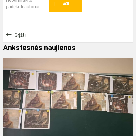
Nepamirškite
1
AČIŪ
padėkoti autoriui
Grįžti
Ankstesnės naujienos
D
d