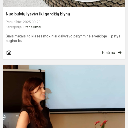
Nuo bulvių lysvės iki gardžių blynų
Paskelbta: 2025-09-23
Kategorija:
Pranešimai
Šiais metais 4c klasės mokiniai dalyvavo patyriminėje veikloje – patys
augino bu...
Plačiau
„
p
k
k
p
a
m