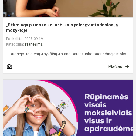
„Sėkminga pirmoko kelionė: kaip palengvinti adaptaciją
mokykloje“
Paskelbta: 2025-09-19
Kategorija:
Pranešimai
Rugsėjo 18 dieną Anykščių Antano Baranausko pagrindinėje moky...
Plačiau
„
d
a
„
m