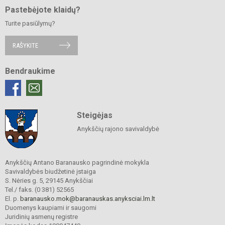
Pastebėjote klaidų?
Turite pasiūlymų?
RAŠYKITE
Bendraukime
Steigėjas
Anykščių rajono savivaldybė
Anykščių Antano Baranausko pagrindinė mokykla
Savivaldybės biudžetinė įstaiga
S. Nėries g. 5, 29145 Anykščiai
Tel./ faks. (0 381) 52565
El. p.
baranausko.mok@baranauskas.anyksciai.lm.lt
Duomenys kaupiami ir saugomi
Juridinių asmenų registre