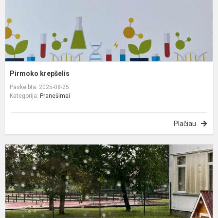
Pirmoko krepšelis
Paskelbta: 2025-08-25
Kategorija:
Pranešimai
Plačiau
L
n
š
a
-
L