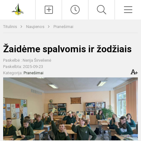
Paieška
Men
Titulinis
Naujienos
Pranešimai
Žaidėme spalvomis ir žodžiais
Paskelbė : Nerija Širvelienė
Paskelbta: 2025-09-23
Kategorija:
Pranešimai