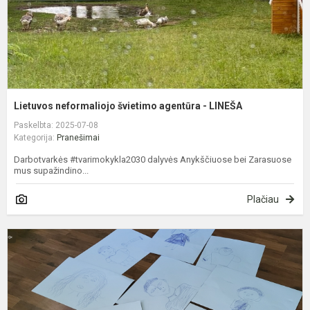
Lietuvos neformaliojo švietimo agentūra - LINEŠA
Paskelbta: 2025-07-08
Kategorija:
Pranešimai
Darbotvarkės #tvarimokykla2030 dalyvės Anykščiuose bei Zarasuose
mus supažindino...
Plačiau
M
v
p
s
„