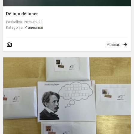
Dėliojo dėliones
Paskelbta: 2025-09-23
Kategorija:
Pranešimai
Plačiau
I
Č
m