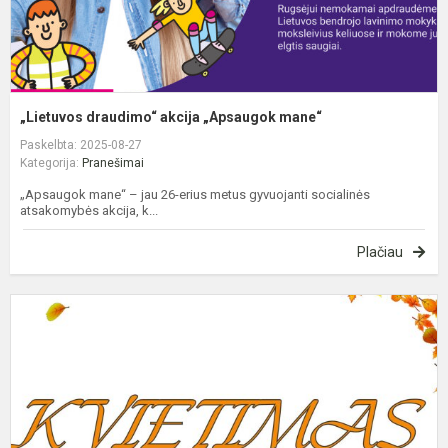
„Lietuvos draudimo“ akcija „Apsaugok mane“
Paskelbta: 2025-08-27
Kategorija:
Pranešimai
„Apsaugok mane“ – jau 26-erius metus gyvuojanti socialinės
atsakomybės akcija, k...
Plačiau
M
m
p
š