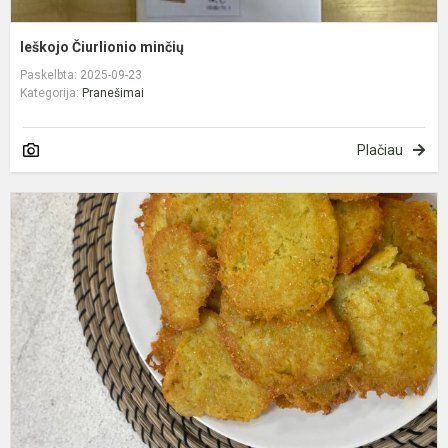
Ieškojo Čiurlionio minčių
Paskelbta: 2025-09-23
Kategorija:
Pranešimai
Plačiau
N
b
l
ik
g
b