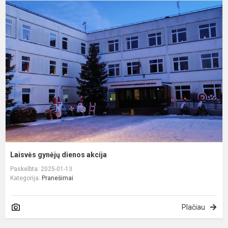
L
g
d
a
Laisvės gynėjų dienos akcija
Paskelbta: 2025-01-13
Kategorija:
Pranešimai
Plačiau