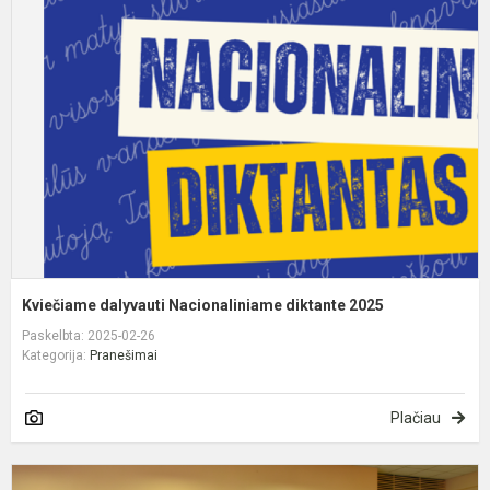
d
N
d
2
Kviečiame dalyvauti Nacionaliniame diktante 2025
Paskelbta: 2025-02-26
Kategorija:
Pranešimai
Plačiau
K