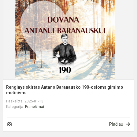
s
A
B
1
o
g
m
Renginys skirtas Antano Baranausko 190-osioms gimimo
metinėms
Paskelbta: 2025-01-13
Kategorija:
Pranešimai
Plačiau