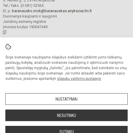
S. Nėries g. 5, 29145 Anykščiai
Tel./ faks. (0 381) 52565
El. p.
baranausko.mok@baranauskas.anyksciai.lm.lt
Duomenys kaupiami ir saugomi
Juridinių asmenų registre
Įmonės kodas 190047449
© 2021. Anykščių Antano Baranausko pagrindinė mokykla. Visos teisės
saugomos.
Šioje svetainėje naudojame slapukus siekdami užtikrinti jums teikiamų
Kopijuoti turinį be raštiško mokyklos administracijos sutikimo griežtai
draudžiama.
paslaugų kokybę, analizuoti svetainės naudojimą ir optimizuoti naršymo
patirtį. Spustelėję mygtuką „Sutinku“, jūs patvirtinate, kad sutinkate su visų
Prieinamumo paraiška
Slapukų valdymas
slapukų naudojimu šioje svetainėje. Jei norite atšaukti arba pakeisti savo
sutikimus, prašome apsilankyti
slapukų valdymo puslapyje
.
Sumanus būdas atnaujinti
mokyklos interneto
svetainę
NUSTATYMAI
NESUTINKU
SUTINKU