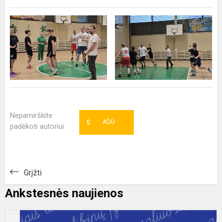
Nepamirškite
0
AČIŪ
padėkoti autoriui
Grįžti
Ankstesnės naujienos
K