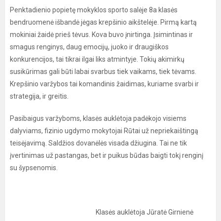
Penktadienio popietę mokyklos sporto salėje 8a klasės
bendruomenė išbandė jėgas krepšinio aikštelėje. Pirmą kartą
mokiniai žaidė prieš tėvus. Kova buvo įnirtinga. Įsimintinas ir
smagus renginys, daug emocijų, juoko ir draugiškos
konkurencijos, tai tikrai ilgai liks atmintyje. Tokių akimirkų
susikūrimas gali būti labai svarbus tiek vaikams, tiek tėvams.
Krepšinio varžybos tai komandinis žaidimas, kuriame svarbi ir
strategija, ir greitis.
Pasibaigus varžyboms, klasės auklėtoja padėkojo visiems
dalyviams, fizinio ugdymo mokytojai Rūtai už nepriekaištingą
teisėjavimą. Saldžios dovanėlės visada džiugina. Tai ne tik
įvertinimas už pastangas, bet ir puikus būdas baigti tokį renginį
su šypsenomis.
Klasės auklėtoja Jūratė Girnienė