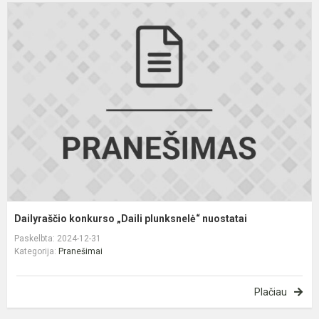
D
k
„
p
n
Dailyraščio konkurso „Daili plunksnelė“ nuostatai
Paskelbta: 2024-12-31
Kategorija:
Pranešimai
Plačiau