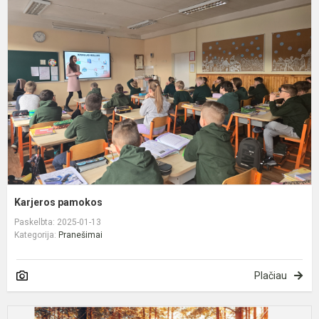
p
Karjeros pamokos
Paskelbta: 2025-01-13
Kategorija:
Pranešimai
Plačiau
R