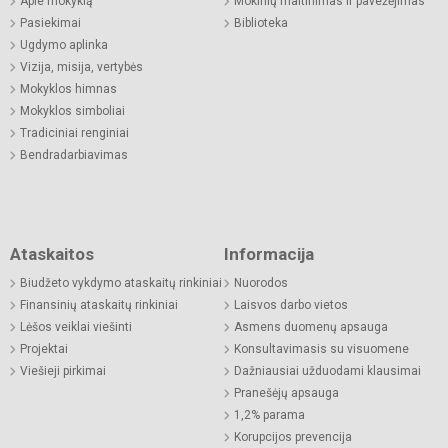
Apie mokyklą
Mokinių maitinimas ir pavežėjimas
Pasiekimai
Biblioteka
Ugdymo aplinka
Vizija, misija, vertybės
Mokyklos himnas
Mokyklos simboliai
Tradiciniai renginiai
Bendradarbiavimas
Ataskaitos
Informacija
Biudžeto vykdymo ataskaitų rinkiniai
Nuorodos
Finansinių ataskaitų rinkiniai
Laisvos darbo vietos
Lėšos veiklai viešinti
Asmens duomenų apsauga
Projektai
Konsultavimasis su visuomene
Viešieji pirkimai
Dažniausiai užduodami klausimai
Pranešėjų apsauga
1,2% parama
Korupcijos prevencija