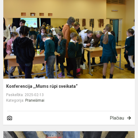
,
r
s
Konferencija ,,Mums rūpi sveikata“
Paskelbta: 2025-02-13
Kategorija:
Pranešimai
Plačiau
K