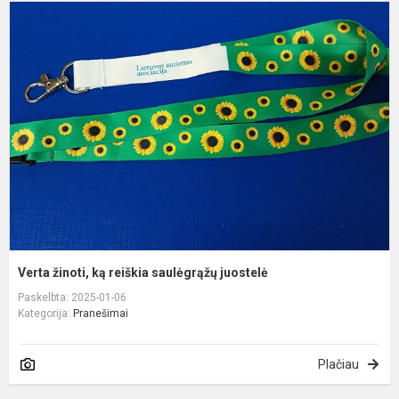
V
ž
k
r
s
j
Verta žinoti, ką reiškia saulėgrąžų juostelė
Paskelbta: 2025-01-06
Kategorija:
Pranešimai
Plačiau