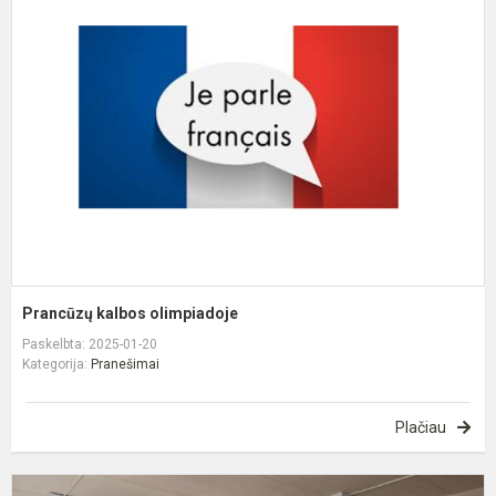
k
o
Prancūzų kalbos olimpiadoje
Paskelbta: 2025-01-20
Kategorija:
Pranešimai
Plačiau
K