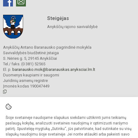
Steigėjas
Anykščių rajono savivaldybė
Anykščių Antano Baranausko pagrindinė mokykla
Savivaldybės biudžetinė įstaiga
S. Nėries g. 5, 29145 Anykščiai
Tel./ faks. (0 381) 52565
El. p.
baranausko.mok@baranauskas.anyksciai.lm.lt
Duomenys kaupiami ir saugomi
Juridinių asmenų registre
Įmonės kodas 190047449
© 2021. Anykščių Antano Baranausko pagrindinė mokykla. Visos teisės
saugomos.
Šioje svetainėje naudojame slapukus siekdami užtikrinti jums teikiamų
Kopijuoti turinį be raštiško mokyklos administracijos sutikimo griežtai
draudžiama.
paslaugų kokybę, analizuoti svetainės naudojimą ir optimizuoti naršymo
patirtį. Spustelėję mygtuką „Sutinku“, jūs patvirtinate, kad sutinkate su visų
Prieinamumo paraiška
Slapukų valdymas
slapukų naudojimu šioje svetainėje. Jei norite atšaukti arba pakeisti savo