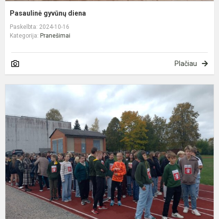
Pasaulinė gyvūnų diena
Paskelbta: 2024-10-16
Kategorija:
Pranešimai
Plačiau
D
j
1
a
V
„
v
S
b