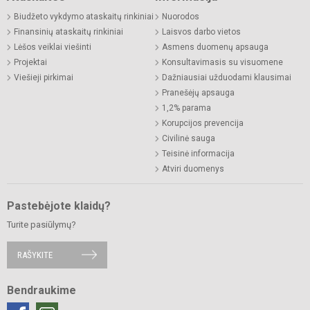
Biudžeto vykdymo ataskaitų rinkiniai
Nuorodos
Finansinių ataskaitų rinkiniai
Laisvos darbo vietos
Lėšos veiklai viešinti
Asmens duomenų apsauga
Projektai
Konsultavimasis su visuomene
Viešieji pirkimai
Dažniausiai užduodami klausimai
Pranešėjų apsauga
1,2% parama
Korupcijos prevencija
Civilinė sauga
Teisinė informacija
Atviri duomenys
Pastebėjote klaidų?
Turite pasiūlymų?
RAŠYKITE
Bendraukime