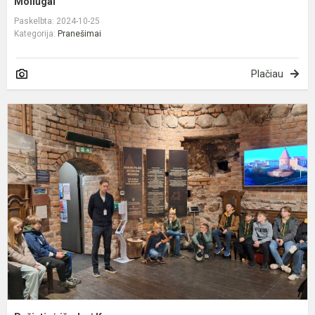
Moliūgai
Paskelbta: 2024-10-25
Kategorija:
Pranešimai
Plačiau
P
i
į
K.