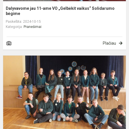
Dalyvavome jau 11-ame VO „Gelbėkit vaikus“ Solidarumo
bėgime
Paskelbta: 2024-10-15
Kategorija:
Pranešimai
Plačiau
U
„
š
g