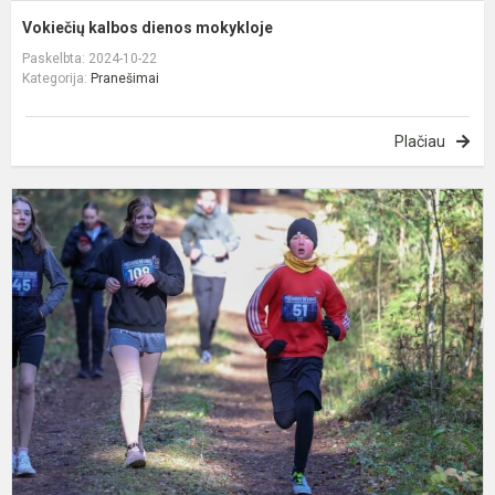
Vokiečių kalbos dienos mokykloje
Paskelbta: 2024-10-22
Kategorija:
Pranešimai
Plačiau
D
X
P
b