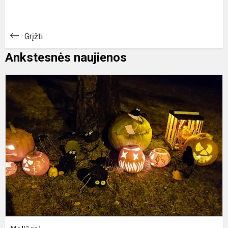
Grįžti
Ankstesnės naujienos
M