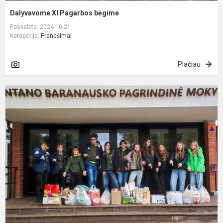
Dalyvavome XI Pagarbos bėgime
Paskelbta: 2024-10-21
Kategorija:
Pranešimai
Plačiau
P
g