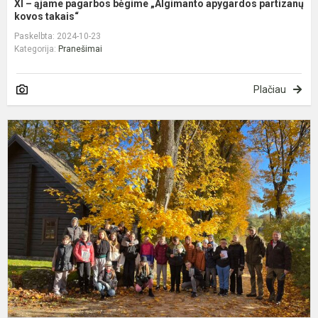
XI – ąjame pagarbos bėgime „Algimanto apygardos partizanų
kovos takais“
Paskelbta: 2024-10-23
Kategorija:
Pranešimai
Plačiau
P
m