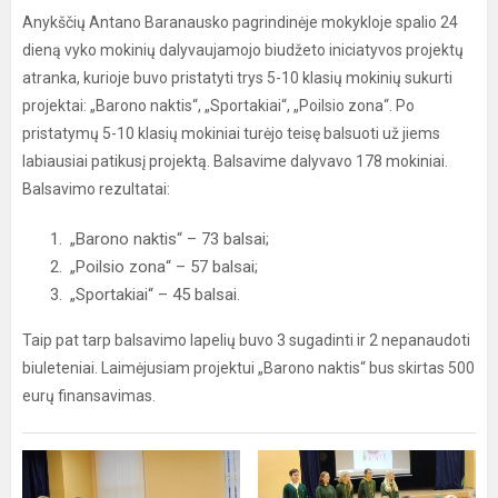
Anykščių Antano Baranausko pagrindinėje mokykloje spalio 24
dieną vyko mokinių dalyvaujamojo biudžeto iniciatyvos projektų
atranka, kurioje buvo pristatyti trys 5-10 klasių mokinių sukurti
projektai: „Barono naktis“, „Sportakiai“, „Poilsio zona“. Po
pristatymų 5-10 klasių mokiniai turėjo teisę balsuoti už jiems
labiausiai patikusį projektą. Balsavime dalyvavo 178 mokiniai.
Balsavimo rezultatai:
„Barono naktis“ – 73 balsai;
„Poilsio zona“ – 57 balsai;
„Sportakiai“ – 45 balsai.
Taip pat tarp balsavimo lapelių buvo 3 sugadinti ir 2 nepanaudoti
biuleteniai. Laimėjusiam projektui „Barono naktis“ bus skirtas 500
eurų finansavimas.